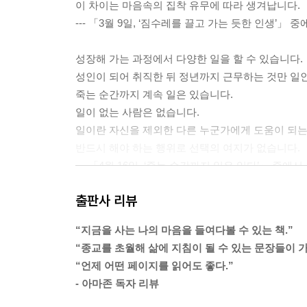
이 차이는 마음속의 집착 유무에 따라 생겨납니다.
--- 「3월 9일, ‘짐수레를 끌고 가는 듯한 인생’」 중
성장해 가는 과정에서 다양한 일을 할 수 있습니다.
성인이 되어 취직한 뒤 정년까지 근무하는 것만 일인
죽는 순간까지 계속 일은 있습니다.
일이 없는 사람은 없습니다.
일이란 자신을 제외한 다른 누군가에게 도움이 되는
반드시 해야 하는 행위로 선택의 여지가 없습니다.
--- 「4월 16일, ‘죽는 순간까지 일은 있다’」 중에서
출판사 리뷰
치열한 논쟁 끝에 이른 결론도 사실 ‘또 하나의 의견
머릿속에서 기존의 생각이 사라지고 새로운 생각이
“지금을 사는 나의 마음을 들여다볼 수 있는 책.”
부처님께서는 “논쟁을 통해 궁극적인 진리에 이르
“종교를 초월해 삶에 지침이 될 수 있는 문장들이 
우리는 논쟁이 가지고 있는 한계와 높은 위험부담에
“언제 어떤 페이지를 읽어도 좋다.”
제대로 이해해야 합니다.
- 아마존 독자 리뷰
--- 「8월 12일, ‘의견 대립은 싸움의 근원’」 중에서