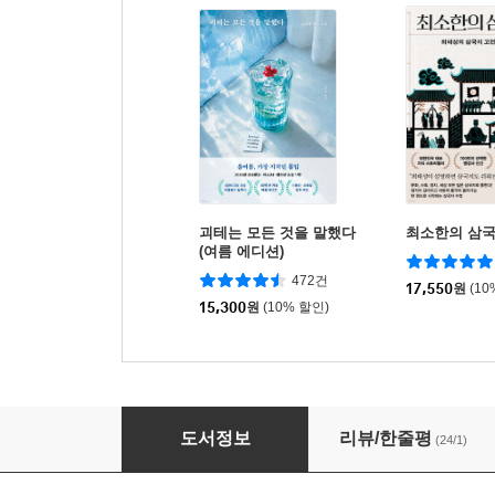
괴테는 모든 것을 말했다
최소한의 삼
(여름 에디션)
472건
17,550
원
(10
15,300
원
(10% 할인)
하루 한 장 부처의 가르침
도서정보
리뷰/한줄평
(24/1)