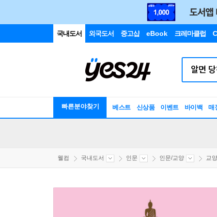
국내도서
외국도서
중고샵
eBook
크레마클럽
C
빠른분야찾기
베스트
신상품
이벤트
바이백
매
웰컴
국내도서
인문
인문/교양
교양