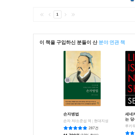
1
이 책을 구입하신 분들이 산
분야 연관 책
손자병법
세네카
는 
손자 저/소준섭 역
현대지성
|
287건