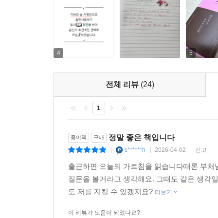
4
5
전체 리뷰
(24)
1
정말 좋은 책입니다
종이책
구매
s******h
2026-04-02
신고
|
|
|
출근하면 오늘의 가르침을 읽습니다때론 부처님
질문을 볼거라고 생각해요. 그때도 같은 생각일
도 저를 지킬 수 있겠지요?
더보기
이 리뷰가 도움이 되었나요?