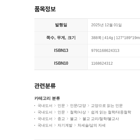
품목정보
발행일
2025년 12월 01일
쪽수, 무게, 크기
388쪽 | 414g | 127*189*19
ISBN13
9791168624313
ISBN10
1168624312
관련분류
카테고리 분류
국내도서
인문
인문/교양
교양으로 읽는 인문
국내도서
인문
철학/사상
쉽게 읽는 철학/대중철학
국내도서
종교
불교
불교 교리/철학/불교사
국내도서
자기계발
처세술/삶의 자세