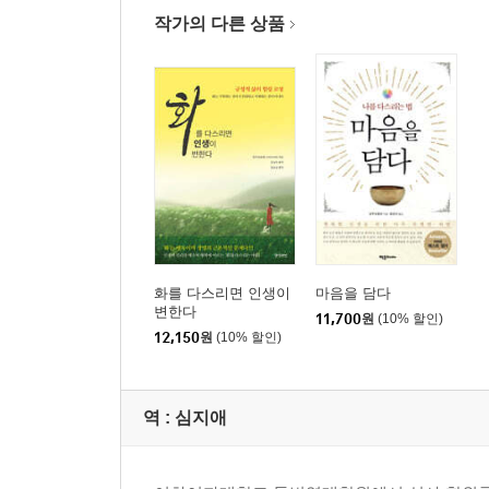
작가의 다른 상품
화를 다스리면 인생이
마음을 담다
변한다
11,700
원
(10% 할인)
12,150
원
(10% 할인)
역 :
심지애