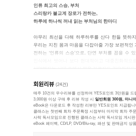
인류 최고의 스승, 부처
‘지금 고생하면 나중에 행복해질 거야’라는 생각에
스리랑카 불교계 장로가 전하는,
사실 행복해진다는 보장이 없습니다.
하루에 하나씩 꺼내 읽는 부처님의 한마디
‘지금’ 행복해지는 길밖에 없습니다.
지금 여기에서 행복을 찾은 사람은
아무리 최선을 다해 하루하루를 산다 한들 뜻하지
다음 순간에도 행복해지는 방법을 알고 있습니다.
우리는 지친 몸과 마음을 다잡아줄 가장 보편적인
그 사람은 긴 노력의 대가를 기다릴 필요도 없이, 이
전하는 ‘인류의 스승’으로, 단연 부처를 꼽을 
--- 「9월 22일, ‘‘지금’ 행복해지는 길밖에 없다’」
인식에서 벗어나 보다 현대적이고 대중친화적으로 
삭막해지는 시대 속에서 편을 가르지도 강요하지도 
무상이란 무한한 가능성이 존재하는 진리입니다.
모든 현상은 무상합니다. 매 순간 변하기 때문입니다
회원리뷰
『하루 한 장 부처의 가르침』은 『법구경』, 『
(24건)
모든 것이 변하기 때문에 ‘있다’, ‘존재한다’라고 할 
스리랑카 불교계의 장로인 저자가 현대인들의 눈높이에
매주 10건의 우수리뷰를 선정하여 YES포인트 3만원을 드
변하지 않는 것은 존재하지 않습니다.
3,000원 이상 구매 후 리뷰 작성 시
일반회원 300원, 마니아
‘지금 이 순간에 집중하라’, ‘순간의 작은 행위를 
우리도 숨을 내뱉거나 들이마실 때마다 새로운 나로
eBook은 다운로드 후 작성한 리뷰만 YES포인트 지급됩니
일 년 열두 달, 총 366일분의 짧은 이야기를 
클래스는 첫번째 회차 주문확정 시점부터 마지막 회차 주문
고민하거나 우울해하지 않고, ‘지금의 나’에게 집
--- 「11월 26일, ‘무상함 속은 가능성으로 가득 차 있다」
사락 독서모임으로 진행된 클래스는 사락 독서모임 게시판
eBook 페이백, CD/LP, DVD/Blu-ray, 패션 및 판매금
우리는 부처를 닿을 수 없는 구름 위의 신적인 존재