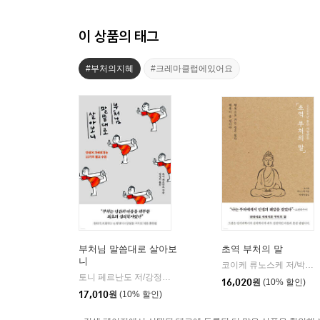
이 상품의 태그
#부처의지혜
#크레마클럽에있어요
부처님 말씀대로 살아보
초역 부처의 말
니
코이케 류노스케 저/박재현 역
토니 페르난도 저/강정선 역
윌마
|
16,020
원
(10% 할인)
17,010
원
(10% 할인)