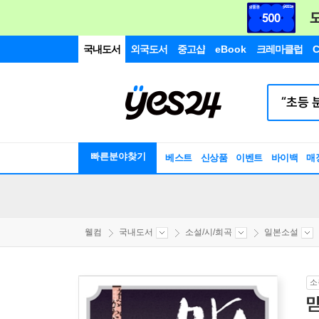
국내도서
외국도서
중고샵
eBook
크레마클럽
C
빠른분야찾기
베스트
신상품
이벤트
바이백
매
웰컴
국내도서
소설/시/희곡
일본소설
소