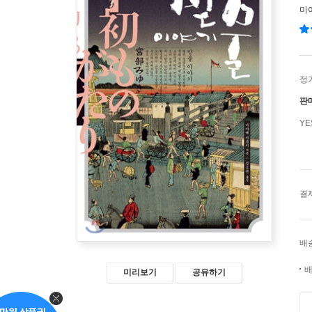
미
정
판
Y
결
배
배
미리보기
공유하기