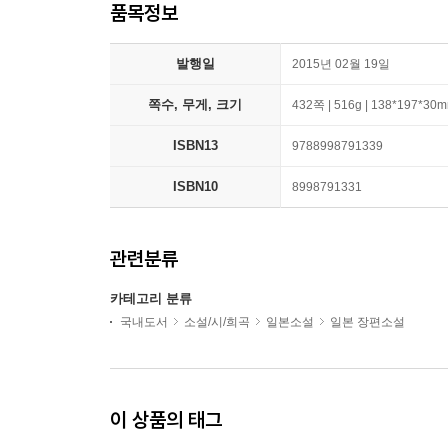
품목정보
발행일
2015년 02월 19일
쪽수, 무게, 크기
432쪽 | 516g | 138*197*30
ISBN13
9788998791339
ISBN10
8998791331
관련분류
카테고리 분류
국내도서
소설/시/희곡
일본소설
일본 장편소설
이 상품의 태그