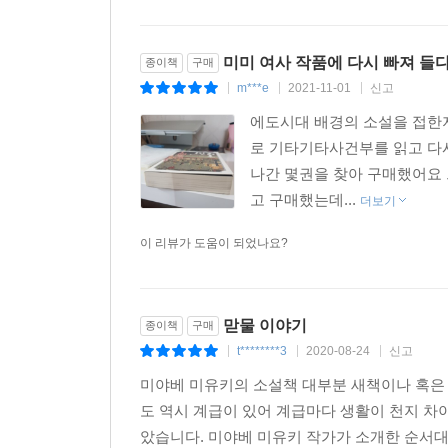
미미 여사 작품에 다시 빠져 들다
종이책
구매
m***e
2021-11-01
신고
|
|
|
에도시대 배경의 소설을 접한지
로 기타기타사건부를 읽고 다
나간 몇권을 찾아 구매했어요
고 구매했는데...
더보기
이 리뷰가 도움이 되었나요?
맏물 이야기
종이책
구매
t********3
2020-08-24
신고
|
|
|
미야베 미유키의 소설책 대부분 새책이나 혹은
도 역시 계급이 있어 계급마다 생활이 천지 차
았습니다. 미야베 미유키 작가가 소개한 순서대