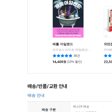
배틀 아일랜드
외딴
아키요시 리카코 저/임희선 역
하빌리스
미야베
|
36건
14,400
원
(10% 할인)
22,5
배송/반품/교환 안내
배송 안내
예스24 배송
배송 구분