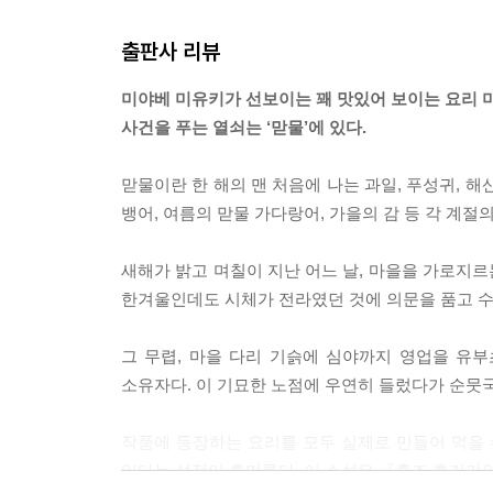
빼는 것이 좋겠다고 말했다고 합니다. 오리고기는 
출판사 리뷰
김, 그것도 이런 양념이 센 요리를 연이어 내는 것
이를 넣는 것이 좋다고 권했다고 했습니다.”
미야베 미유키가 선보이는 꽤 맛있어 보이는 요리 
납득이 가는 이야기다.
사건을 푸는 열쇠는 ‘맏물’에 있다.
P.389-390 : “대장님도 곤조 씨도 나이 수만큼 콩
맏물이란 한 해의 맨 처음에 나는 과일, 푸성귀, 
주인이 절분 콩을 담은 됫박을 내밀어 와, 모시치 
뱅어, 여름의 맏물 가다랑어, 가을의 감 등 각 계
번 정도에 정확하게 자신의 나이만큼 콩을 집었지만
“대장님은 수가 많으니까요.”
새해가 밝고 며칠이 지난 어느 날, 마을을 가로지
“자네와 열 살밖에 차이나지 않네.”
한겨울인데도 시체가 전라였던 것에 의문을 품고 
“아니요, 크게 다릅니다.”
그 무렵, 마을 다리 기슭에 심야까지 영업을 유
---본문 중에서
소유자다. 이 기묘한 노점에 우연히 들렀다가 순뭇
작품에 등장하는 요리를 모두 실제로 만들어 먹을 
있다는 설정이 흥미롭다. 이 소설은 『혼조 후카가