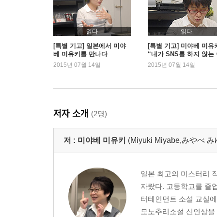
읽다
읽다
[특별 기고] 일본에서 미야
[특별 기고] 미야베 미유
베 미유키를 만나다
“내가 SNS를 하지 않는
유”
2015년 07월 14일
2015년 07월 14일
저자 소개
(2명)
저 :
미야베 미유키
(Miyuki Miyabe,みや
일본 최고의 미스터리 작가
자랐다. 고등학교를 졸업
터테인먼트 소설 교실에서
모노추리소설 신인상을 수