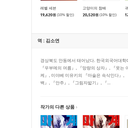
레벨 세븐
고양이의 참배
19,620
원
(10% 할인)
20,520
원
(10% 할인)
1
역 :
김소연
경상북도 안동에서 태어났다. 한국외국어대학에
『우부메의 여름』, 『망량의 상자』, 『웃는
케』, 미야베 미유키의 『마술은 속삭인다』, 
백』, 『안주』, 『그림자밟기』, 『...
작가의 다른 상품