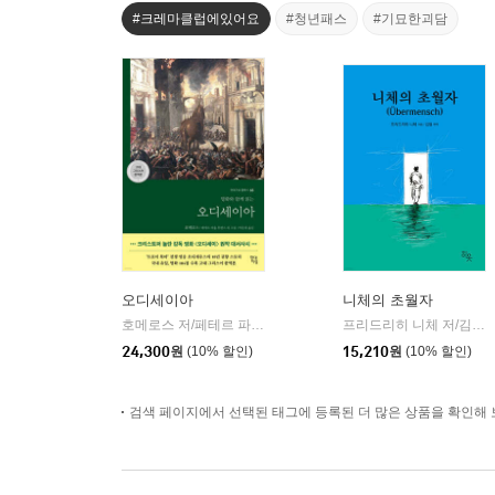
#크레마클럽에있어요
#청년패스
#기묘한괴담
오디세이아
니체의 초월자
호메로스 저/페테르 파울 루벤스 그림/박문재 역
현대지성
프리드리히 니체 저/김철 편역
|
24,300
원
(10% 할인)
15,210
원
(10% 할인)
검색 페이지에서 선택된 태그에 등록된 더 많은 상품을 확인해 