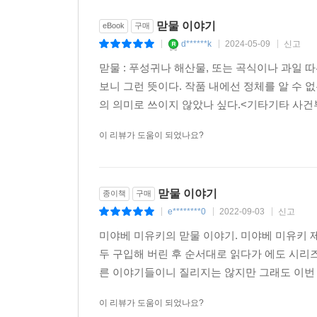
맏물 이야기
eBook
구매
d******k
2024-05-09
신고
|
|
|
맏물 : 푸성귀나 해산물, 또는 곡식이나 과일 
보니 그런 뜻이다. 작품 내에선 정체를 알 수
의 의미로 쓰이지 않았나 싶다.<기타기타 사건부
이 리뷰가 도움이 되었나요?
맏물 이야기
종이책
구매
e********0
2022-09-03
신고
|
|
|
미야베 미유키의 맏물 이야기. 미야베 미유키 
두 구입해 버린 후 순서대로 읽다가 에도 시리
른 이야기들이니 질리지는 않지만 그래도 이번 
이 리뷰가 도움이 되었나요?