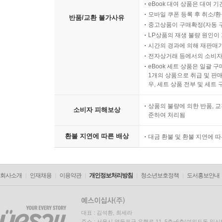
eBook 대여 상품은 대여 기
모바일 쿠폰 등록 후 취소/환
반품/교환 불가사유
중고상품이 구매확정(자동 
LP상품의 재생 불량 원인이 기
시간의 경과에 의해 재판매가
전자상거래 등에서의 소비자
eBook 세트 상품은 일괄 
1개의 상품으로 취급 및 판매
우, 세트 상품 전부 및 세트
상품의 불량에 의한 반품, 교
소비자 피해보상
준하여 처리됨
환불 지연에 따른 배상
대금 환불 및 환불 지연에 
회사소개
인재채용
이용약관
개인정보처리방침
청소년보호정책
도서홍보안내
대표 : 김석환, 최세라
주소 : 서울시 영등포구 은행로 11, 5층~6층(여의도동,일신