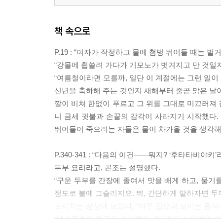
책 속으로
P.19 : “여자가 작정하고 물에 첨벙 뛰어들 때는 벌
“강물에 휩쓸려 가다가 기모노가 벗겨지고 만 것일지
“여름철이라면 모를까, 일단 이 계절에는 그런 일이 없
신년을 축하해 주는 것인지 새해부터 줄곧 맑은 날이
깔이 비쳐 한없이 푸르고 그 위를 그대로 미끄러져 
니 금세 귓불과 손끝의 감각이 사라지기 시작했다.
뛰어들어 죽으려는 자들은 물이 차가울 것을 생각해
P.340-341 : “다음의 이건――뭐지? ‘후타타비야키’
두부 요리라고, 곤조는 설명했다.
“구운 두부를 간장에 졸여서 맛을 배게 하고, 물기
정도로 불에 그슬리지요. 뭐, 간단하게 말하자면 두
모시치는 상상해 보았다. “아주 집요해 보이는 음식이
“네.” 곤조의 얼굴은 진지했다. “이것도 쓰지야