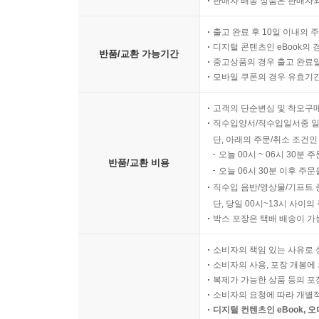
판매자 배송 상품은 판매자와
출고 완료 후 10일 이내의 
디지털 콘텐츠인 eBook의 
반품/교환 가능기간
중고상품의 경우 출고 완료일
모바일 쿠폰의 경우 유효기간(
고객의 단순변심 및 착오구
직수입양서/직수입일서중 일
단, 아래의 주문/취소 조건인
오늘 00시 ~ 06시 30분 
반품/교환 비용
오늘 06시 30분 이후 주문
직수입 음반/영상물/기프트 
단, 당일 00시~13시 사이
박스 포장은 택배 배송이 가
소비자의 책임 있는 사유로 
소비자의 사용, 포장 개봉에 
복제가 가능한 상품 등의 포장을 
소비자의 요청에 따라 개별
디지털 컨텐츠인 eBook, 