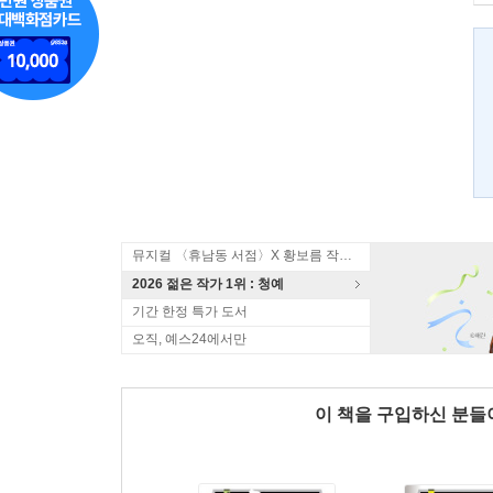
뮤지컬 〈휴남동 서점〉X 황보름 작가 북토크
2026 젊은 작가 1위 : 청예
기간 한정 특가 도서
오직, 예스24에서만
이 책을 구입하신 분