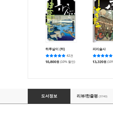
하루살이 (하)
피리술사
42건
10,800
원
(10% 할인)
13,320
원
(10
맏물 이야기
도서정보
리뷰/한줄평
(37/40)