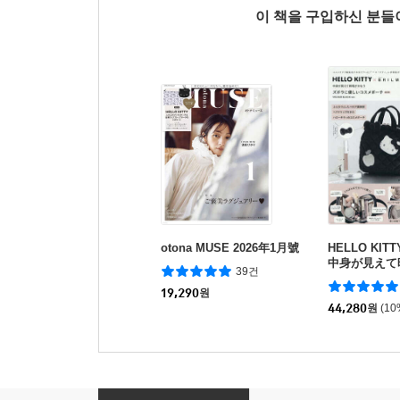
이 책을 구입하신 분
otona MUSE 2026年1月號
HELLO KITT
中身が見えて
39건
う ズボラに
19,290
원
ポ-チ BOOK 
ACK ver.
44,280
원
(1