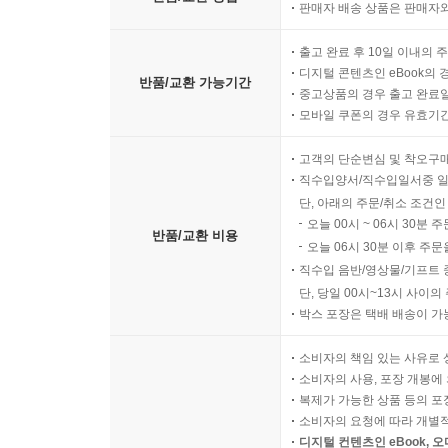
판매자 배송 상품은 판매자와
출고 완료 후 10일 이내의 
디지털 콘텐츠인 eBook의 
반품/교환 가능기간
중고상품의 경우 출고 완료일
모바일 쿠폰의 경우 유효기간(
고객의 단순변심 및 착오구
직수입양서/직수입일서중 일
단, 아래의 주문/취소 조건인
오늘 00시 ~ 06시 30분 
반품/교환 비용
오늘 06시 30분 이후 주문
직수입 음반/영상물/기프트 
단, 당일 00시~13시 사이
박스 포장은 택배 배송이 가
소비자의 책임 있는 사유로 
소비자의 사용, 포장 개봉에 
복제가 가능한 상품 등의 포장을 
소비자의 요청에 따라 개별
디지털 컨텐츠인 eBook, 