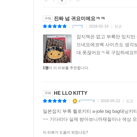
1
진짜 넘 귀요미에요ㅋㅋ
구매
j*****5
2026-02-10
신고
|
|
|
잡지책은 없고 부록만 있지만
으네요에코백 사이즈도 생각
대 못끊어요ㅋ꼭 구입하세요!!
1명
이 이 리뷰를 추천합니다.
HE LLO KITTY
구매
a********4
2026-05-22
신고
|
|
|
일본잡지 부록 헬로키티 a-jolie big b
~~ 기다리다 실제 받아보니까재질이나 색상 
이 리뷰가 도움이 되었나요?