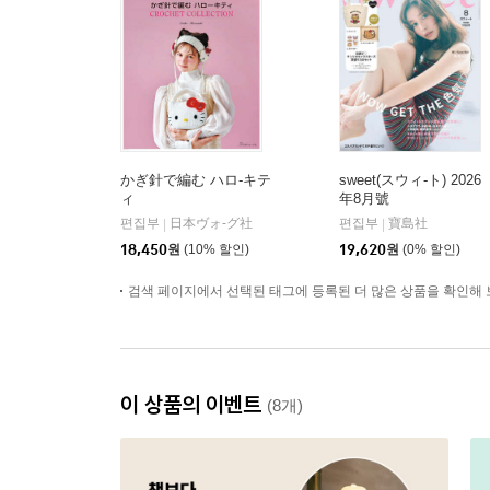
かぎ針で編む ハロ-キテ
sweet(スウィ-ト) 2026
ィ
年8月號
편집부
日本ヴォ-グ社
편집부
寶島社
|
|
18,450
원
(10% 할인)
19,620
원
(0% 할인)
검색 페이지에서 선택된 태그에 등록된 더 많은 상품을 확인해 
이 상품의 이벤트
(8개)