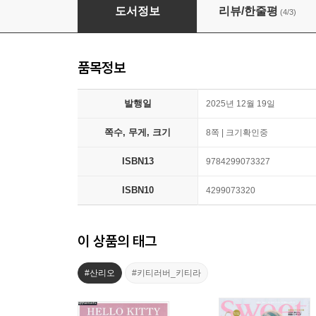
HELLO KITTY collaboration a-jolie big bag 
도서정보
리뷰/한줄평
(4/3)
품목정보
발행일
2025년 12월 19일
쪽수, 무게, 크기
8쪽 | 크기확인중
ISBN13
9784299073327
ISBN10
4299073320
이 상품의 태그
#산리오
#키티러버_키티라