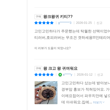
왕크왕귀 키티??
구매
g********3
2026-01-25
신고
|
|
|
고민고민하다가 주문했는데 탁월한 선택이었어요
티러버,호피러버는 무조건 겟하세용!!!인테리
이 리뷰가 도움이 되었나요?
왕 크고 왕 귀여워요
구매
a*****y
2026-01-12
신고
|
|
|
고민고민하다 샀는데 받아보니
경부암 홍보가 적혀있어요. 
이에요접어서 파우치안에 넣으
데 아쉬워요.집에...
더보기