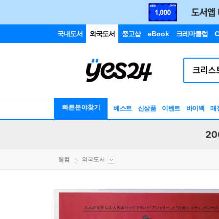
국내도서
외국도서
중고샵
eBook
크레마클럽
C
빠른분야찾기
베스트
신상품
이벤트
바이백
매
20
웰컴
외국도서