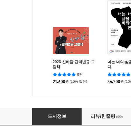
2026 신바람 관계법규 그
너는 너의 삶
림책
다
9건
21,600
원
(10% 할인)
34,200
원
(1
2026 박문각 감정평가사 1차 도승하 감정평가
도서정보
리뷰/한줄평
(0/0)