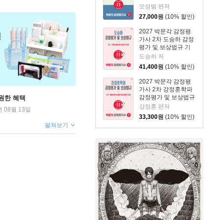
단권화
오성범 편저
27,000
원
(10% 할인)
2027 박문각 감정평
가사 2차 도승하 감정
평가 및 보상법규 기
본사례노트 182선
도승하 저
41,400
원
(10% 할인)
2027 박문각 감정평
가사 2차 강정훈학파
감정평가 및 보상법규
원한 혜택
통합 필기노트와 미니
강정훈 편저
년 08월 13일
법전
33,300
원
(10% 할인)
펼쳐보기