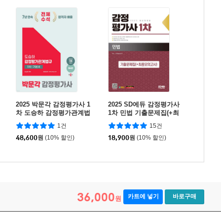
2025 박문각 감정평가사 1
2025 SD에듀 감정평가사
차 도승하 감정평가관계법
1차 민법 기출문제집(+최
규 기본서
종모의고사)
1건
15건
48,600
원
(10% 할인)
18,900
원
(10% 할인)
36,000
카트에 넣기
바로구매
원