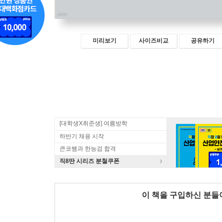
미리보기
사이즈비교
공유하기
[대학생X취준생] 여름방학
하반기 채용 시작
큰코쌤과 한능검 합격
직8딴 시리즈 분철쿠폰
이 책을 구입하신 분