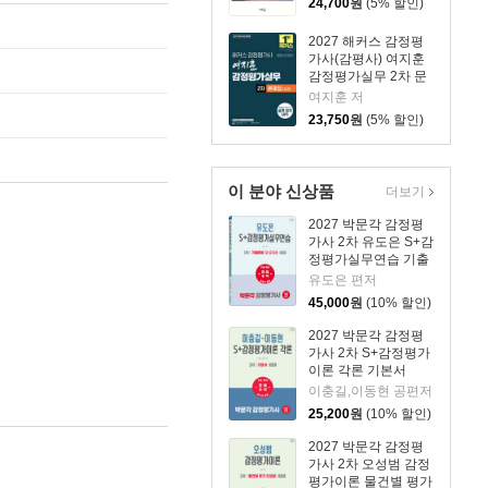
24,700
원
(5% 할인)
2027 해커스 감정평
가사(감평사) 여지훈
감정평가실무 2차 문
제집 초급 (감정평가
여지훈 저
사 2차 시험 대비)
23,750
원
(5% 할인)
이 분야 신상품
더보기
2027 박문각 감정평
가사 2차 유도은 S+감
정평가실무연습 기출
문제
유도은 편저
45,000
원
(10% 할인)
2027 박문각 감정평
가사 2차 S+감정평가
이론 각론 기본서
이충길,이동현 공편저
25,200
원
(10% 할인)
2027 박문각 감정평
가사 2차 오성범 감정
평가이론 물건별 평가