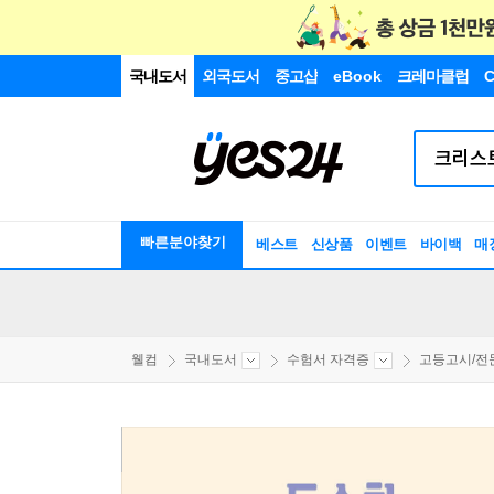
국내도서
외국도서
중고샵
eBook
크레마클럽
C
빠른분야찾기
베스트
신상품
이벤트
바이백
매
웰컴
국내도서
수험서 자격증
고등고시/전