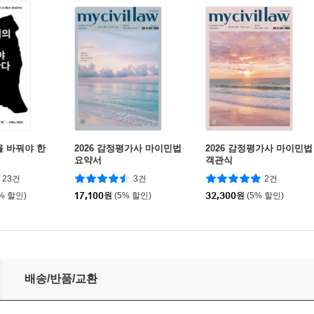
을 바꿔야 한
2026 감정평가사 마이민법
2026 감정평가사 마이민법
요약서
객관식
23건
3건
2건
0% 할인)
17,100
원
(5% 할인)
32,300
원
(5% 할인)
관계법규 문제집
배송/반품/교환