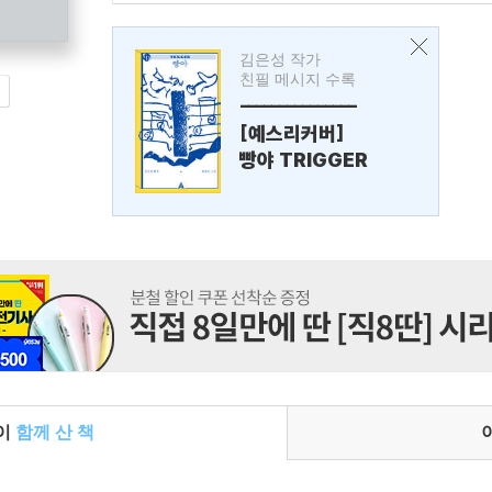
김은성 작가
친필 메시지 수록
---------------
[예스리커버]
빵야 TRIGGER
들이
함께 산 책