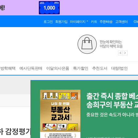
로그인
회원가입
마이페이지
카트
주문/배송
고객센터
Gl
름방학혜택
예사단독판매
이달의사은품
특가할인
추천도서
대량/법인
승하 감정평가관계법규 문제집
[ 제5판 ]