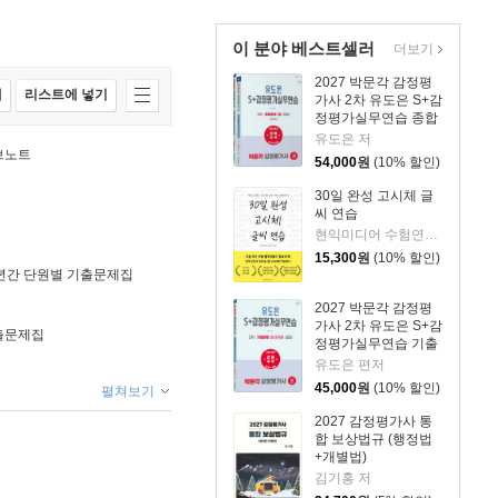
이 분야 베스트셀러
더보기
2027 박문각 감정평
매
리스트에 넣기
가사 2차 유도은 S+감
정평가실무연습 종합
문제
유도은 저
브노트
54,000
원
(10% 할인)
30일 완성 고시체 글
씨 연습
현익미디어 수험연구소 저
15,300
원
(10% 할인)
5년간 단원별 기출문제집
2027 박문각 감정평
가사 2차 유도은 S+감
기출문제집
정평가실무연습 기출
문제
유도은 편저
45,000
원
(10% 할인)
펼쳐보기
2027 감정평가사 통
합 보상법규 (행정법
+개별법)
김기홍 저