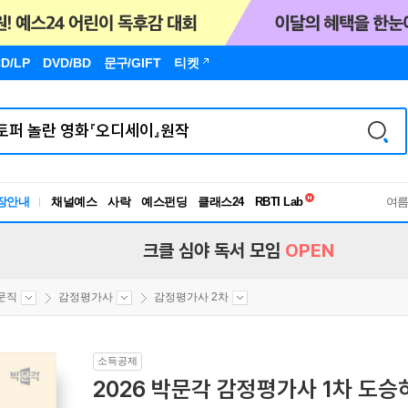
D/LP
DVD/BD
문구
/GIFT
티켓
독서유형검사
RBTI Lab
장안내
채널예스
사락
예스펀딩
클래스24
독서유형검사
여
크클 심야 독서 모임
OPEN
문직
감정평가사
감정평가사 2차
소득공제
2026 박문각 감정평가사 1차 도