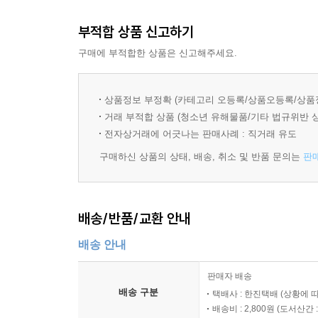
부적합 상품 신고하기
[Staff]
원작자 _ 막스 크루제 : 1921년 11월 19일 
구매에 부적합한 상품은 신고해주세요.
잃었어요>를 드라마로 만들면서 작가로서의 역량을
우르멜 시리즈를 잇달아 발표해 최고의 베스트셀러
상품정보 부정확 (카테고리 오등록/상품오등록/상품
발행부수가 300만부에 이른다. 동화책들의 성공에 이어
거래 부적합 상품 (청소년 유해물품/기타 법규위반 
성공을 거두게 되었다. 1편의 성공과 인기에 힘입어 2
전자상거래에 어긋나는 판매사례 : 직거래 유도
상영 중이다. 1993년에 독일 연방 공로 십자 훈장
구매하신 상품의 상태, 배송, 취소 및 반품 문의는
판
프로듀서, 시나리오 작가, 감독 / 레인하드 크루즈
들여놓았다. 1988년 이후 바벨스버그 영화사,
배송/반품/교환 안내
부서를 책임지고 있다.
배송 안내
프로듀서, 합동 감독 / 호거 테프 : 1969년생인
애니메이션과 CGI를 제작해왔다. 독일 디지털 애니메이
판매자 배송
배송 구분
택배사 : 한진택배 (상황에 
음악 / 한스 짐머& 제임스 둘리 : 한스 짐머는 199
배송비 : 2,800원 (
도서산간 : 