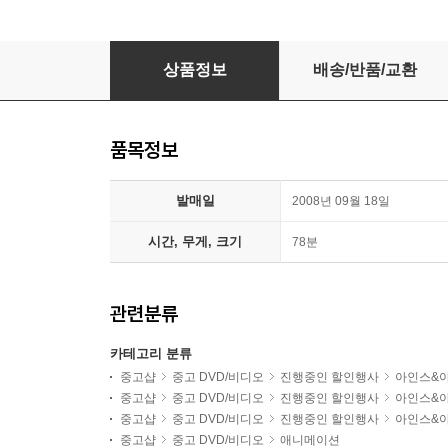
돼지코 아기공룡 임피의 모험
상품정보
배송/반품/교환
품목정보
발매일
2008년 09월 18일
시간, 무게, 크기
78분
관련분류
카테고리 분류
중고샵
중고 DVD/비디오
진행중인 할인행사
아인스&
중고샵
중고 DVD/비디오
진행중인 할인행사
아인스&
중고샵
중고 DVD/비디오
진행중인 할인행사
아인스&
중고샵
중고 DVD/비디오
애니메이션