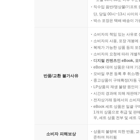
직수입 음반/영상물/기프트 
단, 당일 00시~13시 사이
박스 포장은 택배 배송이 가
소비자의 책임 있는 사유로 
소비자의 사용, 포장 개봉에 
복제가 가능한 상품 등의 포장을 
소비자의 요청에 따라 개별
디지털 컨텐츠인 eBook, 
eBook 대여 상품은 대여 기
모바일 쿠폰 등록 후 취소/환
반품/교환 불가사유
중고상품이 구매확정(자동 
LP상품의 재생 불량 원인이 기
시간의 경과에 의해 재판매가
전자상거래 등에서의 소비자
eBook 세트 상품은 일괄 
1개의 상품으로 취급 및 판매
우, 세트 상품 전부 및 세트
상품의 불량에 의한 반품, 교
소비자 피해보상
준하여 처리됨