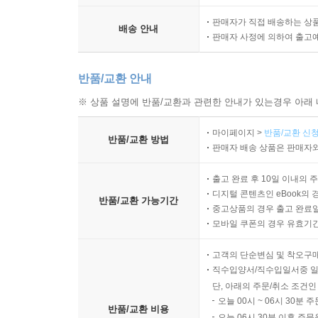
100개 이상의 영화 음악을 성공으로 이끈 아카데
판매자가 직접 배송하는 상
둘리에 의해 작곡, 편성되었다.
배송 안내
판매자 사정에 의하여 출고
반품/교환 안내
※ 상품 설명에 반품/교환과 관련한 안내가 있는경우 아래 
마이페이지 >
반품/교환 신청
반품/교환 방법
판매자 배송 상품은 판매자와
출고 완료 후 10일 이내의 
디지털 콘텐츠인 eBook의 
반품/교환 가능기간
중고상품의 경우 출고 완료일
모바일 쿠폰의 경우 유효기간(
고객의 단순변심 및 착오구
직수입양서/직수입일서중 일
단, 아래의 주문/취소 조건인
오늘 00시 ~ 06시 30분 
반품/교환 비용
오늘 06시 30분 이후 주문