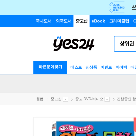
국내도서
외국도서
중고샵
eBook
크레마클럽
C
빠른분야찾기
베스트
신상품
이벤트
바이백
매
웰컴
중고샵
중고 DVD/비디오
진행중인 할인