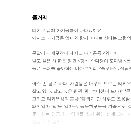
줄거리
티키우 섬에 아기공룡이 나타났어요!
돼지코 아기공룡 임피와 함께 떠나는 신나는 모험의
못말리는 개구장이 돼지코 아기공룡 <임피>
날고 싶은 혀 짧은 펭귄 <핑> , 수다쟁이 도마뱀 <몬티
슬픈 노래를 좋아하는 바다코끼리 <솔로몬> , 살림꾼
아주 먼 남쪽 바다, 사람들은 아무도 모르는 티
살고 있다. 날고 싶은 펭귄 ‘핑’, 수다쟁이 도마뱀 ‘
그리고 티키우섬의 훈남 ‘팀'까지 단 하루도 조용할
돼지엄마 ‘펙’을 엄마로, 동물친구들을 가족으로
좋아하는 임금님이 임피를 잡기 위해 섬에 오게 되
넘길 수 있을까?