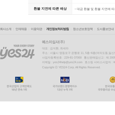
환불 지연에 따른 배상
대금 환불 및 환불 지연에 
회사소개
인재채용
이용약관
개인정보처리방침
청소년보호정책
도서홍보안내
대표 : 김석환, 최세라
주소 : 서울시 영등포구 은행로 11, 5층~6층(여의도동,일신
사업자등록번호 : 229-81-37000 통신판매업신고 : 제 200
이메일 : yes24help@yes24.com 호스팅 서비스사업자 :
Copyright ⓒ YES24 Corp. All Rights Reserved.