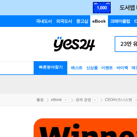
국내도서
외국도서
중고샵
eBook
크레마클럽
C
빠른분야찾기
베스트
신상품
이벤트
바이백
매
웰컴
eBook
경제 경영
CEO/비즈니스맨