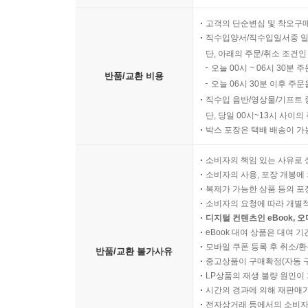
고객의 단순변심 및 착오구
직수입양서/직수입일서중 일
단, 아래의 주문/취소 조건인
오늘 00시 ~ 06시 30분 
반품/교환 비용
오늘 06시 30분 이후 주문
직수입 음반/영상물/기프트 
단, 당일 00시~13시 사이
박스 포장은 택배 배송이 가
소비자의 책임 있는 사유로 
소비자의 사용, 포장 개봉에 
복제가 가능한 상품 등의 포장을 
소비자의 요청에 따라 개별
디지털 컨텐츠인 eBook, 
eBook 대여 상품은 대여 기
모바일 쿠폰 등록 후 취소/환
반품/교환 불가사유
중고상품이 구매확정(자동 
LP상품의 재생 불량 원인이 기
시간의 경과에 의해 재판매가
전자상거래 등에서의 소비자