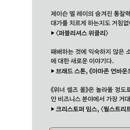
Chapter 11 소매업의 의사들
필로!파이트(Pill-Oh! Fight)
아마존 케어(Amazon Care)
닥터 월마트
Chapter 12 팬데믹 주도권 투쟁
월마트 플러스
프라임 팬데믹
노조 기피
똑똑하지도 않고 논리정연하지도 않은
Chapter 13 월마트 2040
오프라인 매장을 가졌다는 장점
아마존과 반독점