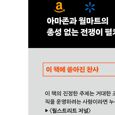
Chapter 08 아마존화(Amazonification)
만약 그들을 이길 수 없다면
미들 마일(middle mile)
마지막 순간
Chapter 09 지구에서 가장 위대한 소매업자
소매업의 왕
지휘와 통제
값비싼 장난
독점 콘텐츠
Chapter 10 구식 vs 신식
혁신가인가, 아니면 운영자인가?
로어 안녕