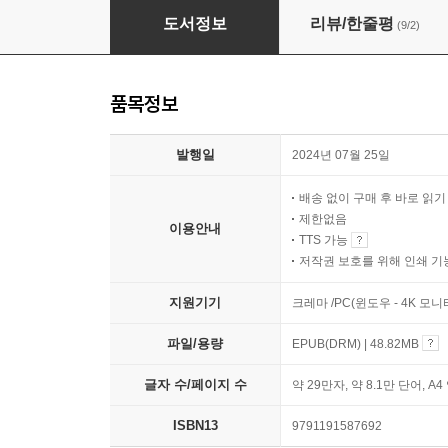
위너 셀즈 올 Winner Sells All
도서정보
리뷰/한줄평
(9/2)
품목정보
발행일
2024년 07월 25일
배송 없이 구매 후 바로 읽
제한없음
이용안내
TTS 가능
저작권 보호를 위해 인쇄 기
지원기기
크레마 /PC(윈도우 - 4K 모
파일/용량
EPUB(DRM) | 48.82MB
글자 수/페이지 수
약 29만자, 약 8.1만 단어, A4
ISBN13
9791191587692