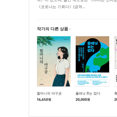
《코로나는 기회다》(공역...
작가의 다른 상품
할머니의 야구공
플래닛 B는 없다
16,650
원
20,000
원
2