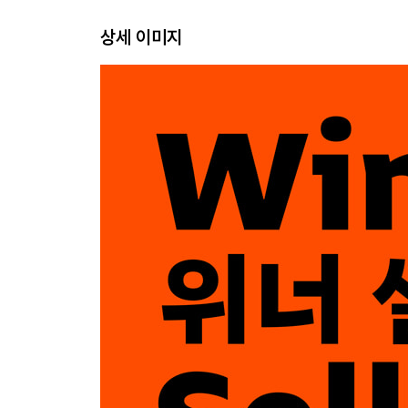
상세 이미지
만약 코스트코와 아마존이 아이를 갖는다면
난기류
치타 프로젝트
Chapter 03 동향 소년
샘이라면 어떻게 할까?
사회적 자본
아마존 딜레마
Chapter 04 인수
새로운 서사
Chapter 05 프라임의 공격