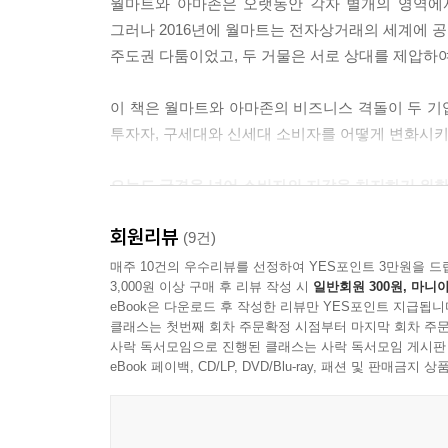
월마트와 아마존은 오랫동안 각자 별개의 영역에
그러나 2016년에 월마트는 전자상거래의 세계에 
주도권 다툼이었고, 두 거물은 서로 상대를 제압하여 세
이 책은 월마트와 아마존의 비즈니스 격돌이 두 기
투자자, 구세대와 신세대 소비자를 어떻게 변화시키
오늘도 국경을 넘어 소비자의 지갑을 차지하기 위
아마존과 월마트의 경쟁은 끝이 없다!
회원리뷰
(9건)
기술&비즈니스 저널리스트로서 아마존과 월마트의 치
매주 10건의 우수리뷰를 선정하여 YES포인트 3만원을 드
3,000원 이상 구매 후 리뷰 작성 시
일반회원 300원, 마니아
걸쳐 150여 명의 사람과 수백 시간에 달하는 
eBook은 다운로드 후 작성한 리뷰만 YES포인트 지급됩니
직원부터, 생계를 위해 두 기업의 플랫폼에 의존
클래스는 첫번째 회차 주문확정 시점부터 마지막 회차 주문
임원도 있다. 그들의 생생한 증언을 바탕으로 월
사락 독서모임으로 진행된 클래스는 사락 독서모임 게시판
과정을 『위너 셀즈 올』에 담아냈다.
eBook 페이백, CD/LP, DVD/Blu-ray, 패션 및 판매금
월마트는 ‘상시 최저가(Everyday Low Price
이를 위해 두 기업은 전 세계 수억 명의 사람에게