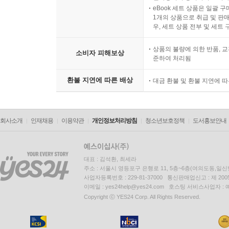
eBook 세트 상품은 일괄 
1개의 상품으로 취급 및 판매
우, 세트 상품 전부 및 세트
상품의 불량에 의한 반품, 교
소비자 피해보상
준하여 처리됨
환불 지연에 따른 배상
대금 환불 및 환불 지연에 
회사소개
인재채용
이용약관
개인정보처리방침
청소년보호정책
도서홍보안내
대표 : 김석환, 최세라
주소 : 서울시 영등포구 은행로 11, 5층~6층(여의도동,일신
사업자등록번호 : 229-81-37000 통신판매업신고 : 제 200
이메일 : yes24help@yes24.com 호스팅 서비스사업자 :
Copyright ⓒ YES24 Corp. All Rights Reserved.