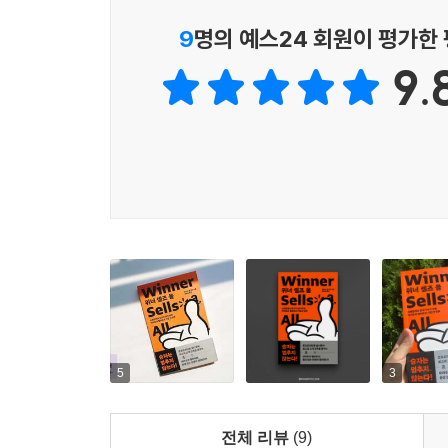
스스로를 재창조하고 있다. 이러한 과정에서 두
9
명의 예스24 회원이 평가한
부딪친다. 그럴 때마다 승자와 패자가 생기니, 한 
9.
승자는 멈추지 않는다!
엔데믹 시대에 유통업계 최종 승자는 누가 될 것인
이 책에는 유통업계의 승자가 되기 위하여 경쟁 
기업가들이 벌이는 싸움이 흥미진진하게 펼쳐진다. 
소비습관 변화라는 현실은 승자독식(Winner ta
판매하는 세상은 모두가 패배하는 세상이며, 이를
보호가 병행되어야 한다고 강조한다.
“만약 이상적인 세상이라면, 이러한 라이벌이 지
방향으로 발전해야 한다고 압박할 것이다. 그것
5
3
제약이 있는 사람에게 편리함을 제공하는 형태이든,
언젠가는 의료 부문에서 긍정적인 변화가 이루어지는
전체 리뷰
(9)
- 제이슨 델 레이(『위너 셀즈 올』 저자, 기술&비