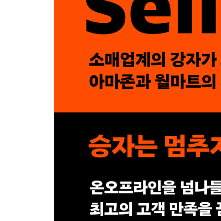
사용하고, 남용하고, 잃어버려라
월마트 프라임
Chapter 06 프라임 타임을 위한 준비는 되지 않았
크랩(CRaP)이 왕이다
팬트리를 장악하라
CPG 불한당
팬트리, 문 닫다
Chapter 07 아마존이 경고 신호를 보내다
체커(checker) vs 체스(chess)
실낱같은 가능성
내부에서의 전투
프라임의 꿈