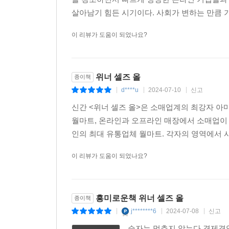
살아남기 힘든 시기이다. 사회가 변하는 만큼 
이 리뷰가 도움이 되었나요?
위너 셀즈 올
종이책
d****u
2024-07-10
신고
|
|
|
신간 <위너 셀즈 올>은 소매업계의 최강자 아
월마트, 온라인과 오프라인 매장에서 소매업이
인의 최대 유통업체 월마트. 각자의 영역에서 사
이 리뷰가 도움이 되었나요?
흥미로운책 위너 셀즈 올
종이책
j********6
2024-07-08
신고
|
|
|
승자는 멈추지 않는다.경제경영