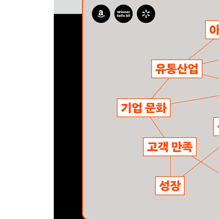
월마트 2040
Chapter 14 위너 셀즈 올
감사의 말
옮긴이의 말
주석