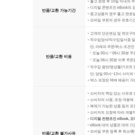
출고 완료 후 10일 이내의 
디지털 콘텐츠인 eBook의 
반품/교환 가능기간
중고상품의 경우 출고 완료일
모바일 쿠폰의 경우 유효기간(
고객의 단순변심 및 착오구
직수입양서/직수입일서중 일
단, 아래의 주문/취소 조건인
오늘 00시 ~ 06시 30분 
반품/교환 비용
오늘 06시 30분 이후 주문
직수입 음반/영상물/기프트 
단, 당일 00시~13시 사이
박스 포장은 택배 배송이 가
소비자의 책임 있는 사유로 
소비자의 사용, 포장 개봉에 
복제가 가능한 상품 등의 포장을 
소비자의 요청에 따라 개별
디지털 컨텐츠인 eBook, 
eBook 대여 상품은 대여 기
모바일 쿠폰 등록 후 취소/환
반품/교환 불가사유