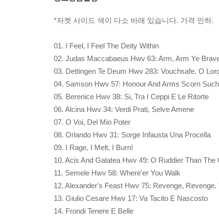
*자켓 사이드 색이 다소 바래 있습니다. 가격 인하.
01. I Feel, I Feel The Deity Within
02. Judas Maccabaeus Hwv 63: Arm, Arm Ye Brave
03. Dettingen Te Deum Hwv 283: Vouchsafe, O Lor
04. Samson Hwv 57: Honour And Arms Scorn Such
05. Berenice Hwv 38: Si, Tra I Ceppi E Le Ritorte
06. Alcina Hwv 34: Verdi Prati, Selve Amene
07. O Voi, Del Mio Poter
08. Orlando Hwv 31: Sorge Infausta Una Procella
09. I Rage, I Melt, I Burn!
10. Acis And Galatea Hwv 49: O Ruddier Than The 
11. Semele Hwv 58: Where'er You Walk
12. Alexander's Feast Hwv 75: Revenge, Revenge, 
13. Giulio Cesare Hwv 17: Va Tacito E Nascosto
14. Frondi Tenere E Belle