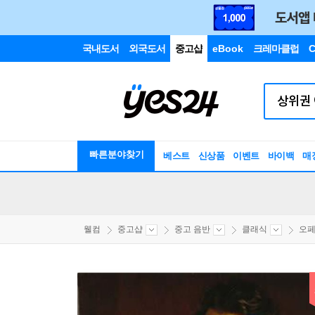
국내도서
외국도서
중고샵
eBook
크레마클럽
C
빠른분야찾기
베스트
신상품
이벤트
바이백
매
웰컴
중고샵
중고 음반
클래식
오