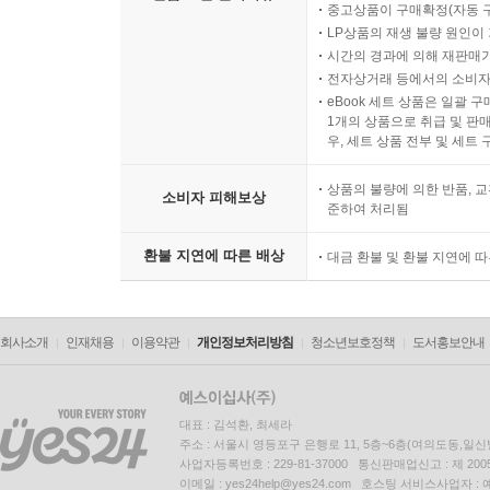
중고상품이 구매확정(자동 
LP상품의 재생 불량 원인이 기
시간의 경과에 의해 재판매가
전자상거래 등에서의 소비자
eBook 세트 상품은 일괄 
1개의 상품으로 취급 및 판매
우, 세트 상품 전부 및 세트
상품의 불량에 의한 반품, 교
소비자 피해보상
준하여 처리됨
환불 지연에 따른 배상
대금 환불 및 환불 지연에 
회사소개
인재채용
이용약관
개인정보처리방침
청소년보호정책
도서홍보안내
대표 : 김석환, 최세라
주소 : 서울시 영등포구 은행로 11, 5층~6층(여의도동,일신
사업자등록번호 : 229-81-37000 통신판매업신고 : 제 200
이메일 : yes24help@yes24.com 호스팅 서비스사업자 :