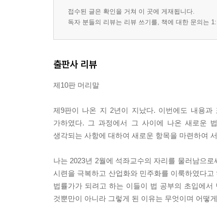
소수의견/[128] 반사회질서의 계약/[129] 사회질서 
접수된 글은 확인을 거쳐 이 곳에 게재됩니다.
어느 법률요건의 연유/[134] 원시적으로 불능인 급
독자 분들의 리뷰는 리뷰 쓰기를, 책에 대한 문의는 1:
제4장 채무불이행
제1절 채무불이행의 여러 유형 249
출판사 리뷰
[135] 채무불이행/[136] 채무불이행과 계약 위반/[1
해방효/[141] 위험부담/[142] 이행지체/[143] 
제10판 머리말
이행거절/[147] 불완전급부/[148] 부수의무의 위반/
제2절 강제이행과 민사소송 276
제9판이 나온 지 2년이 지났다. 이번에도 내용
[152] 채무의 강제이행/[153] 강제이행의 원칙적 
가하였다. 그 과정에서 그 사이에 나온 새로운 
금지/[157] 채권법과 강제집행법/[158] 민사소송/[1
생각되는 사항에 대하여 새로운 항목을 마련하여 
법규정에 의한 증명 완화 내지 사실 추정
제3절 손해배상 300
나는 2023년 2월에 석좌교수의 자리를 물러남으로
[164] 채무불이행책임 개관/[165] 손해배상청구권
시련을 극복하고 산업화와 민주화를 이룩하였다고 하
손해/[169] 손해배상의 범위/[170] 배상범위를 정
법률가가 되려고 하는 이들이 법 공부의 초입에서 
산정에서의 증명도 경감/[174] 금전채무의 불이행으로 
것뿐만이 아니라 그렇게 된 이유는 무엇이며 어떻게
안 된다”