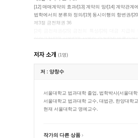
[12] 매매계약의 효과/[13] 계약의 망/[14] 계약관
법학에서의 분류와 정의/[19] 동시이행의 항변권/[20] 
제3절 금전채권 36
[24] 금전채권/[25] 금전의 특성/[26] 대금 지급의
임의규정/[32] 상계/[33] 상계의 요건/[34] 법률
[38] 채권양도가 제한되는 사유/[39] 채권양도의 유
저자 소개
지위/[44] 소멸시효/[45] 시효제도의 존재이유/[46
(1명)
제2장 소 유 권
저 :
양창수
제1절 소유권의 양도와 점유의 이전 73
[48] 부동산매도인의 의무/[49] 부동산―토지와 건물/
서울대학교 법과대학 졸업, 법학박사(서울대학교
점유/[54] 법률요건으로서의 점유/[55] 점유의 종류/[
서울대학교 법과대학 교수, 대법관, 한양대학교
제2절 물권의 변동과 효력 86
현재 서울대학교 명예교수.
[57] 매수인이 취득한 소유권의 관점에서/[58] 권리
물권과 채권이 교차하는 장면/[62] 지배권으로서의
있어서의 공시의 원칙/[65] 매매계약에 기한 소유권 
채권행위와 물권행위의 관계/[69] 등기 없는 부동산물권변동
작가의 다른 상품