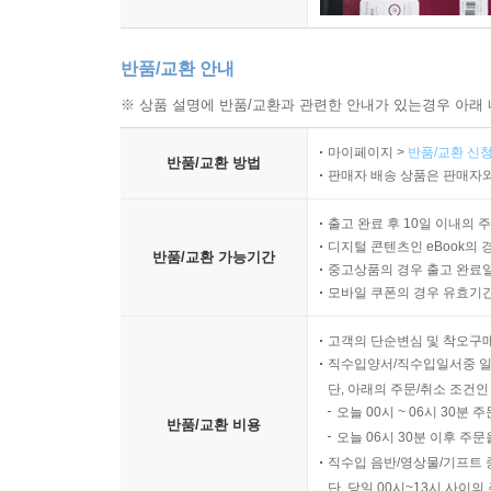
반품/교환 안내
※ 상품 설명에 반품/교환과 관련한 안내가 있는경우 아래 
마이페이지 >
반품/교환 신청
반품/교환 방법
판매자 배송 상품은 판매자와
출고 완료 후 10일 이내의 
디지털 콘텐츠인 eBook의 
반품/교환 가능기간
중고상품의 경우 출고 완료일
모바일 쿠폰의 경우 유효기간(
고객의 단순변심 및 착오구
직수입양서/직수입일서중 일
단, 아래의 주문/취소 조건인
오늘 00시 ~ 06시 30분 
반품/교환 비용
오늘 06시 30분 이후 주문
직수입 음반/영상물/기프트 
단, 당일 00시~13시 사이