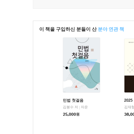
이 책을 구입하신 분들이 산
분야 연관 책
민법 첫걸음
202
김봉수 저
자운
김재형
|
25,000
원
38,0