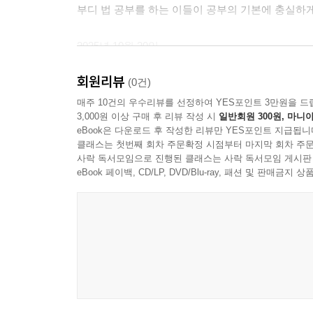
제4절 계약의 해제 328
부디 법 공부를 하는 이들이 공부의 기본에 충실하게
[178] 계약의 해제/[179] 형성권/[180] 해제권의 발생/
소급효의 제한/[187] 해제와 손해배상/[188] 합의
2025년 10월 20일
제5절 매도인의 담보책임 343
양 창 수
[189] 매도인의 담보책임/[190] 타인 권리의 매
회원리뷰
(0건)
법규칙/[194] 권리자의 처분과 무권리처분의 
들어가기 전에
매주 10건의 우수리뷰를 선정하여 YES포인트 3만원을 드
등기부취득시효/[198] 물품의 하자와 결함/[199
3,000원 이상 구매 후 리뷰 작성 시
일반회원 300원, 마니아
채무불이행책임/[202] 제조물책임/[203] 불특정
eBook은 다운로드 후 작성한 리뷰만 YES포인트 지급됩니
1. 이 책을 읽기 전에 법전을 마련해야 한다. 그
클래스는 첫번째 회차 주문확정 시점부터 마지막 회차 주문
연관성
찾아서 찬찬히 읽어 보아야 한다. 처음에는 그 의미
사락 독서모임으로 진행된 클래스는 사락 독서모임 게시판
비추어 자신의 생각을 정리하는 습관은 매우 중요한 
eBook 페이백, CD/LP, DVD/Blu-ray, 패션 및 판매금
제5장 채권 담보
법전은 최신의 것이 좋다. 법 공부를 처음으로 
제1절 책임재산의 보전 379
없다.
[206] 채권의 만족을 확보하는 방도/[207] 담보적 
채권자대위권/[211] 채권자대위권의 전용/[212] “할
2. 대부분의 법학 교과서에서도 그러하지마는, 이 
제2절 인적 담보 398
지시는 반드시 실행되어야 한다. 다시 말하는데, 
[214] 소비대차/[215] 담보 일반/[216] 채무와 책임
양에 집착하여서는 안 된다.
보증채무의 성립과 내용/[221] 채권자의 보증인에 
규율/[225] 사정변경의 원칙/[226] 주채무자에 대한 구