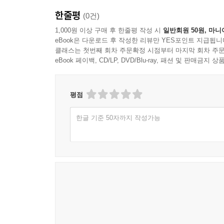
3. 앞으로 이 책에서, 일상생활에서 잘 쓰지 않는 
제3절 담보물권 428
한줄평
(0건)
수 없는 것으로 느껴지는 사람은 애초에 법 공부를 
[230] 담보물권과 권리이전형 담보/[231] 권리이전형
모든 전문분야가 그러하듯이, 법에서도 고유한 용어
1,000원 이상 구매 후 한줄평 작성 시
일반회원 50원, 마니
제한물권/[235] 유치권과 동시이행항변권의 비교/[
eBook은 다운로드 후 작성한 리뷰만 YES포인트 지급됩니
공통의 교신부호와 같은 것으로서, 수학이나 컴퓨
무자력/[239] 저당권의 설정/[240] 저당권의 효력/[
클래스는 첫번째 회차 주문확정 시점부터 마지막 회차 주문
이것은 모름지기 애써 의미를 이해하고 익혀서 몸에 
eBook 페이백, CD/LP, DVD/Blu-ray, 패션 및 판매금
제4절 권리이전형 담보 456
물론 우리나라의 법언어에 관하여는 개선하여야 할
[245] 권리이전형 담보 개관/[246] 가등기담보/[2
하면, 이는 법 공부가 적성에 맞지 않는 것이라고 말
가등기담보권의 내용/[251] 법률의 태도에 대한 의문
평점
헌법적 통제/ [255] 민사법 해석?운용에서의 헌법적
4. 이상을 읽어 보아도 알겠지만, 현재의 단계에서
한글 기준 50자까지 작성가능
법률이 한자를 쓰고 있기 때문에, 이는 부득이한 일
제6장 민법과 민법 공부
그러나 이 책에서는 한자를 쓰지 않는 것을 원칙
제1절 민법이란 무엇인가? 479
하였으나, 그것도 최소한도로 하였다. 그러나 법률에
Ⅰ. 민법의 의의/Ⅱ. 실질적 의미의 민법―민법의 법
제2절 민법 공부 499
5. 이 책의 성격상 관계문헌을 일일이 인용하지 않았
Ⅰ. 법 공부에의 초대/Ⅱ. 법 공부의 ‘방법’ 일반에 
교과서는 대개 민법총칙?물권법?채권총론?채권각
두었다. 그러니 그 책에 붙어 있는 사항색인에서 문
재판례 색인 525
사항 및 인명 색인 532