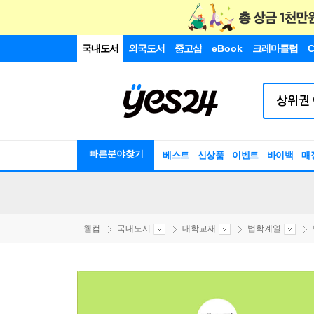
국내도서
외국도서
중고샵
eBook
크레마클럽
C
빠른분야찾기
베스트
신상품
이벤트
바이백
매
웰컴
국내도서
대학교재
법학계열