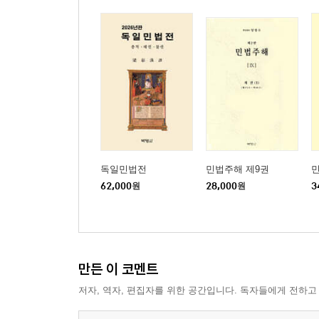
사용자책임
제3절 타인의 물건을 사용하는 관계 126
[75] 매매목적물에 전세 사는 사람이 있을 경우/[76
특별한 보호/[80] 보증금 등의 반환/[81] 점포
차임증감청구권/ [84] 현실의 관찰과 민법/[85] 매도
제3장 계약의 효력불발생
제1절 계약의 성립과정에서의 고장 151
[87] 계약의 성립과정에서의 고장사유 개관/[88] 계약
독일민법전
민법주해 제9권
민
계약의 취소/[93] 취소의 효과/[94] 취소 여부의 확정
62,000
원
28,000
원
3
“무효는 선의의 제3자에게 대항하지 못한다”/[100] 대항
판례와 재판례를 공부하는 의미/[106] 대법원판결
대법원판결의 검토―대항요건의 구비/[110] 대법원판결
읽는 관점/[114] 법률문장/[115] 판결의 출전/[116]
만든 이 코멘트
‘중요한 착오’의 유형/[122] 사기?강박
제2절 계약의 내용에 관한 고장사유 220
저자, 역자, 편집자를 위한 공간입니다. 독자들에게 전하고
[123] 계약의 내용으로 인한 고장/[124] 법률의 금