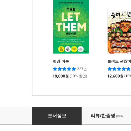
렛뎀 이론
틀려도 괜찮
327건
18,000
원
(10% 할인)
12,600
원
(10
민법입문
도서정보
리뷰/한줄평
(0/0)