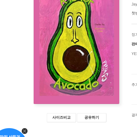
Jay
첫
정
판
Y
추
결
사이즈비교
공유하기