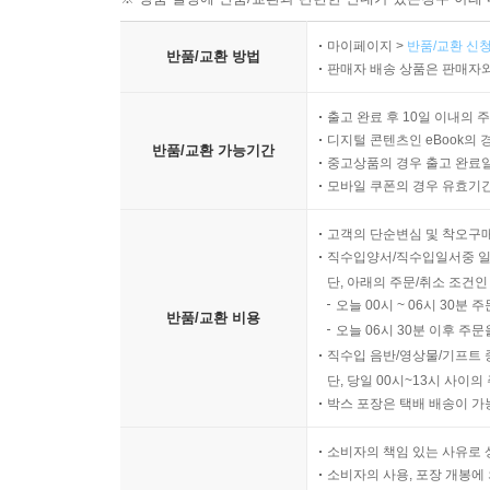
마이페이지 >
반품/교환 신청
반품/교환 방법
판매자 배송 상품은 판매자와
출고 완료 후 10일 이내의 
디지털 콘텐츠인 eBook의 
반품/교환 가능기간
중고상품의 경우 출고 완료일
모바일 쿠폰의 경우 유효기간(
고객의 단순변심 및 착오구
직수입양서/직수입일서중 일
단, 아래의 주문/취소 조건인
오늘 00시 ~ 06시 30분 
반품/교환 비용
오늘 06시 30분 이후 주문
직수입 음반/영상물/기프트 
단, 당일 00시~13시 사이
박스 포장은 택배 배송이 가
소비자의 책임 있는 사유로 
소비자의 사용, 포장 개봉에 