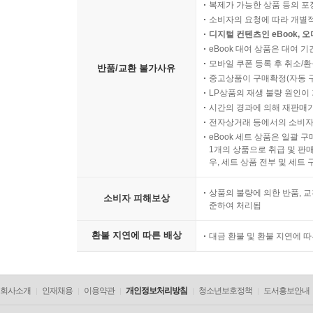
복제가 가능한 상품 등의 포장을 
소비자의 요청에 따라 개별
디지털 컨텐츠인 eBook, 
eBook 대여 상품은 대여 기
모바일 쿠폰 등록 후 취소/환
반품/교환 불가사유
중고상품이 구매확정(자동 
LP상품의 재생 불량 원인이 기
시간의 경과에 의해 재판매가
전자상거래 등에서의 소비자
eBook 세트 상품은 일괄 
1개의 상품으로 취급 및 판매
우, 세트 상품 전부 및 세트
상품의 불량에 의한 반품, 교
소비자 피해보상
준하여 처리됨
환불 지연에 따른 배상
대금 환불 및 환불 지연에 
회사소개
인재채용
이용약관
개인정보처리방침
청소년보호정책
도서홍보안내