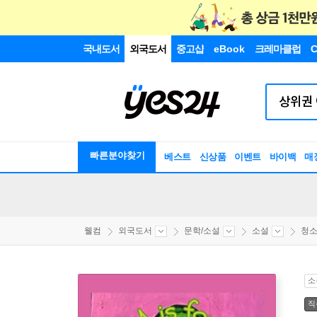
국내도서
외국도서
중고샵
eBook
크레마클럽
C
빠른분야찾기
베스트
신상품
이벤트
바이백
매
웰컴
외국도서
문학/소설
소설
청
소
직