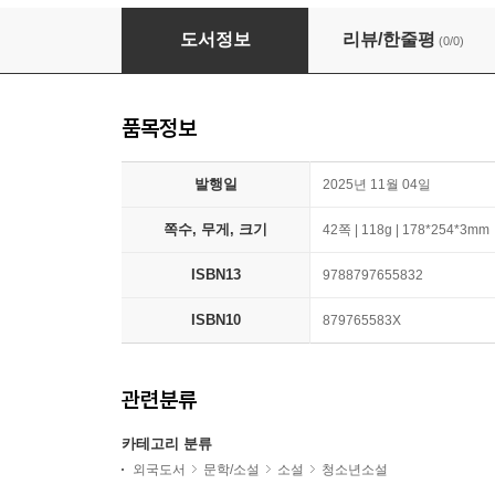
A Is For Avocado - Read-Aloud Rhymes
도서정보
리뷰/한줄평
(0/0)
품목정보
발행일
2025년 11월 04일
쪽수, 무게, 크기
42쪽 | 118g | 178*254*3mm
ISBN13
9788797655832
ISBN10
879765583X
관련분류
카테고리 분류
외국도서
문학/소설
소설
청소년소설