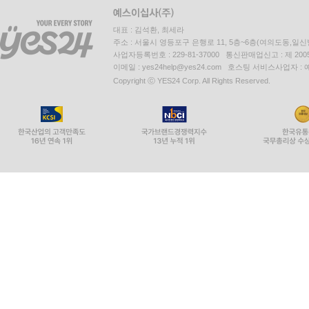
대표 : 김석환, 최세라
주소 : 서울시 영등포구 은행로 11, 5층~6층(여의도동,일신
사업자등록번호 : 229-81-37000 통신판매업신고 : 제 200
이메일 : yes24help@yes24.com 호스팅 서비스사업자 :
Copyright ⓒ YES24 Corp. All Rights Reserved.