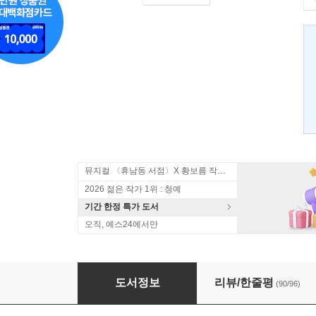
뮤지컬 〈휴남동 서점〉X 황보름 작가 북토크
2026 젊은 작가 1위 : 청예
기간 한정 특가 도서
오직, 예스24에서만
잠실동 사람들
도서정보
리뷰/한줄평
(90/96)