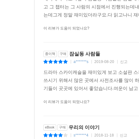
그렇게 살 것인가. (370-371쪽)
고 그 챕터는 그 사람의 시점에서 진행되는데
는데그게 정말 재미있더라구요.다 읽고나니 재미
이 외에도 ‘빌라 사는 애들’ 운운하며 학원을 평가
받는 원어민 강사 지미 더글라스, 학력과 경력을
이 리뷰가 도움이 되었나요?
엄마들의 집을 돌아다니며 아이들을 가르치는 학습지 
잠실동 고층 아파트에 사는 사람들의 욕망을 적나라
《잠실동 사람들》을 통해 정아은은 ‘무엇’을 위
잠실동 사람들
종이책
구매
생존을 위해 존재를 부정당하는 치욕감, 모욕감,
a*******s
2019-08-20
신고
|
|
|
어느새 기억을 잃고, 맹목이 되어가는 우리를 정직하
드라마 스카이캐슬을 재미있게 보고 소설판 스
쓰시기 위해서 많은 곳에서 사전조사를 많이 
기들이 곳곳에 있어서 좋았습니다.여운이 남고 
이 리뷰가 도움이 되었나요?
우리의 이야기
eBook
구매
s*******4
2018-11-18
신고
|
|
|