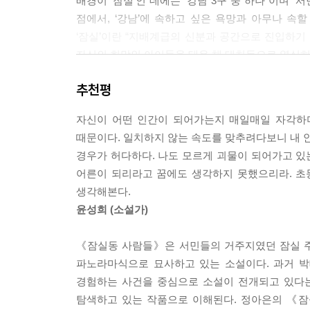
배경이 ‘잠실’인 데에는 “강남 3구 중 하나”이며
점에서, ‘강남’에 속하고 싶은 욕망과 아무나 속할
‘잠실’이란 “지배계급의 신분과 공간으로 진입하기
자신의 희망인 아이들을 태운 채 대치동으로 열심히
이처럼 ‘잠실’이라는 특정 공간에 등장하는 각각
추천평
문학평론가 서희원은 “좋은 다큐멘터리 작가가 그렇
정아은의 《잠실동 사람들》은 단순히 아이를 매개로
자신이 어떤 인간이 되어가는지 매일매일 자각하며
있는 대학생, 주과목이 아니라서 홀대받고, 태어나
때문이다. 일치하지 않는 속도를 맞추려다보니 내 안
치욕감을 견디면서 엄마들 눈치를 살피는 과외 교
경우가 허다하다. 나도 모르게 괴물이 되어가고 있는
떠도는 소문에도 쉽게 흔들리는 갈대 같은 부모 등
어른이 되리라고 꿈에도 생각하지 못했으리라. 초등
않는 선이 그어지고 그 선을 벗어나는 반전은 쉽게 
생각해본다.
이렇듯 작가가 묘사하는 이 사회의 민낯은 잠실동
윤성희 (소설가)
가슴에 뚫려 있고, 그로 인해 우리의 삶이 되돌릴 
《잠실동 사람들》은 서민들의 거주지였던 잠실 주
모든 것은 일상적이지만 문제가 없는 것은 아니다
파노라마식으로 묘사하고 있는 소설이다. 과거 
다르게 말하자면, 그 일상이 문제다
경험하는 사건을 중심으로 소설이 전개되고 있다는
탐색하고 있는 작품으로 이해된다. 정아은의 《
《잠실동 사람들》의 중심에는 초등학교 2학년 같은