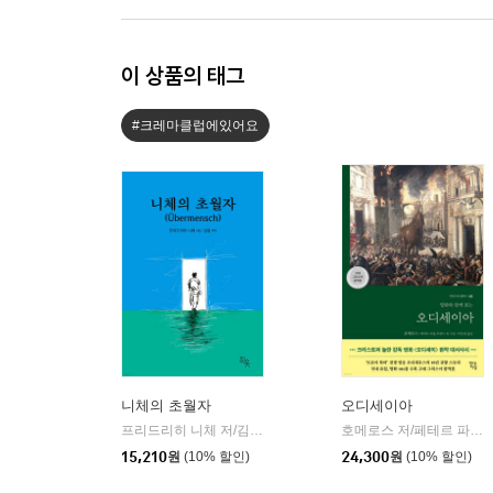
이 상품의 태그
#크레마클럽에있어요
니체의 초월자
오디세이아
프리드리히 니체 저/김철 편역
히읏
호메로스 저/페테르 파울 루벤스 그림/박문재 역
|
15,210
원
(10% 할인)
24,300
원
(10% 할인)