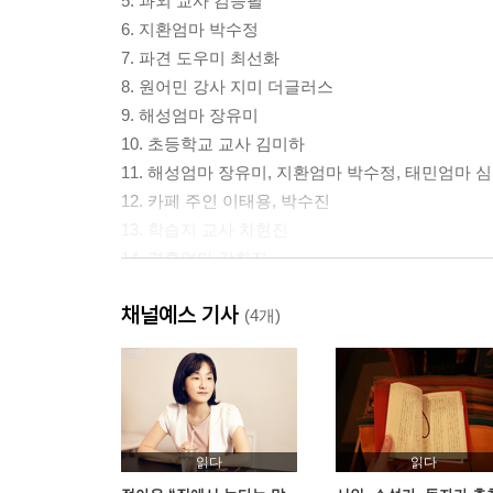
5. 과외 교사 김승필
6. 지환엄마 박수정
7. 파견 도우미 최선화
8. 원어민 강사 지미 더글러스
9. 해성엄마 장유미
10. 초등학교 교사 김미하
11. 해성엄마 장유미, 지환엄마 박수정, 태민엄마 
12. 카페 주인 이태용, 박수진
13. 학습지 교사 차현진
14. 경훈엄마 강희진
15. 과외 교사 김승필
채널예스 기사
16. 해성아빠 고성민
(4개)
17. 경훈엄마 강희진
18. 초등학교 교사 김미하
19. 대학생 이서영
20. 초등학교 교장 최정상
21. 지환엄마 박수정
읽다
읽다
22. 태민엄마 심지현