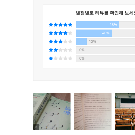
낡은 아파트를 허물고 재건축해 지었다는 이 세 단
알게 되었다. 걸어 다닐 때 불안하지 않은 곳, 즐비
별점별로 리뷰를 확인해 보세
많이 벌어서 이런 아파트를 살 것이다. 착하고 잘 
48%
그런 생각이 들었다. 그리고 웃음이 나왔다. 사
40%
생각을 계속하기로 했다. 그런 열망이 생겨난 게 어
12%
(288-289쪽)
0%
0%
유년기의 추억이 사라져버린 고층 아파트를 바라보
동네 밖으로 축출했다.
현진은 두리번거리며 자신이 살았던 동이 어디에 있
도통 구분이 되지 않았다. 과거에 무엇이 있었는지
역사적 사실이 없었다면 지나가다 봐도 여기가 자신
트리지움이라는 초고층 아파트로 탈바꿈해 있어 과
그대로여서, 그 자리를 바탕으로 자신이 살았던 동을
바꾸지, 왜 그대로 잠실2동이란 이름을 유지하고
3
쓸어버렸다면 이 아파트가 자기가 살았던 아파트란 