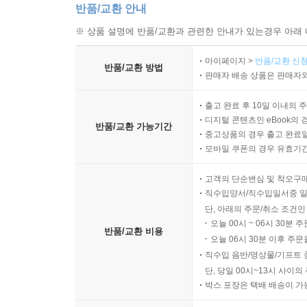
반품/교환 안내
※ 상품 설명에 반품/교환과 관련한 안내가 있는경우 아래 
마이페이지 >
반품/교환 신청
반품/교환 방법
판매자 배송 상품은 판매자와
출고 완료 후 10일 이내의 
디지털 콘텐츠인 eBook의 
반품/교환 가능기간
중고상품의 경우 출고 완료일
모바일 쿠폰의 경우 유효기간(
고객의 단순변심 및 착오구
직수입양서/직수입일서중 일
단, 아래의 주문/취소 조건인
오늘 00시 ~ 06시 30분 
반품/교환 비용
오늘 06시 30분 이후 주문
직수입 음반/영상물/기프트 
단, 당일 00시~13시 사이
박스 포장은 택배 배송이 가