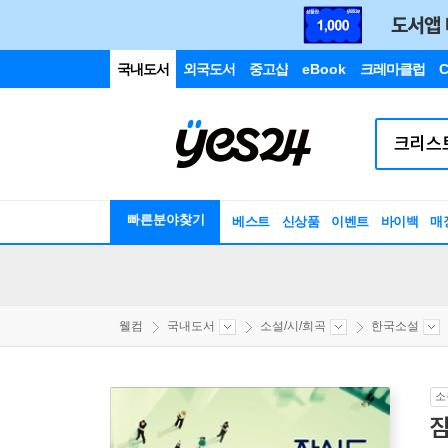
국내도서
외국도서
중고샵
eBook
크레마클럽
C
빠른분야찾기
베스트
신상품
이벤트
바이백
매
웰컴
국내도서
소설/시/희곡
한국소설
소