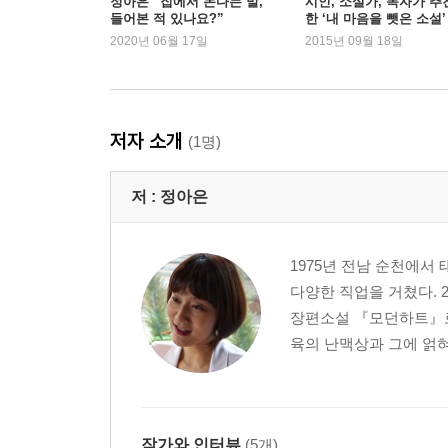
정아은 “집에서 논다는 말,
시인, 소설가, 독자가 추
들어본 적 있나요?”
한 ‘내 마음을 뺏은 소설’
23. 해성엄마 장유미
2020년 06월 17일
2015년 09월 18일
24. 초등학생 허지환
해설 _ 싱크홀 서희원(문학평론가)
작가의 말
저자 소개
(1명)
저 :
정아은
1975년 전남 순천에서
다양한 직업을 거쳤다. 
장편소설 『모던하트』로
육의 난맥상과 그에 얽혀
작가와 인터뷰
(5개)