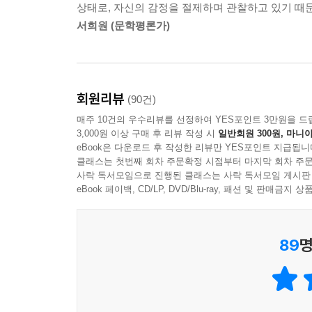
상태로, 자신의 감정을 절제하며 관찰하고 있기 때
무리해서 잠실 아파트로 들어오거나 미국 유학,
서희원 (문학평론가)
전전긍긍하면서도 자신의 미래를 포기하는 것이 옳
이것도 아이들의 복지와 엄마의 일이 상충되는 부분이
가르치려니 엄마가 일을 많이 못 하고. 결국 육아와
회원리뷰
(90건)
못하는 자신이 안타깝다. 펼쳐진 탄탄대로를 버리
매주 10건의 우수리뷰를 선정하여 YES포인트 3만원을 드
나니 도저히 놓을 수가 없다. 보슬비가 내리기 
3,000원 이상 구매 후 리뷰 작성 시
일반회원 300원, 마니아
방치한 채 모여 수다를 떠는 조선족 시터들의 모습
eBook은 다운로드 후 작성한 리뷰만 YES포인트 지급됩니
친절하게 말한 뒤 앉아서 스마트폰에 고개를 처박
클래스는 첫번째 회차 주문확정 시점부터 마지막 회차 주문
사락 독서모임으로 진행된 클래스는 사락 독서모임 게시판
그렇다면 나는 이제 의사로서 성장하기는 다 틀린 걸
eBook 페이백, CD/LP, DVD/Blu-ray, 패션 및 판매금
해왔던 생각이 다시 머릿속을 채웠다. 영원히 결론 내지
한편, 잠실동에 속해 있지 않은 사람들은 잠실 
89
명
김승필과 잠실동에서 원주민으로 자란 학습지 교사
한순간 모든 풍경이 변하는 사회의 속도는 개인이
아파트에 살아본 적 없던 김승필은 자신도 모르던 