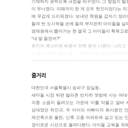
기재하지 못하도록 규정을 바꾸었다. 그 방침이 발
이 무너졌다. 이때까지 한 게 모두 헛짓이었다는 
에 무겁게 드리워졌다. 보내던 학원을 갑자기 정리
들여 싼 도시락을 손에 들려 부지런히 아이들을 실어
영재원에서 뽑아가는 한 결국 그 아이들이 특목고로
“내 말 들었어?”
유미의 목소리에 짜증이 잔뜩 묻어 나왔다. 나라고
고 할 수 있다. 반이 뭔가. 거의 다 된 거나 마찬가
남들에게 대접받는 정도도, 인생의 여유를 만끽할 수
이를 공부시키지 않을 수 있겠는가? 당장의 편안
줄거리
이상주의이다.
대한민국 서울특별시 송파구 잠실동.
P.278 : 이 여자는 필시, 자기 남편이 의사니까
새마을 시장 뒤편 빌라촌 반지하 셋방에 사는 여대
나 의사나 변호사 같은 사람들, 혹은 그 배우자를 
각종 소음이 들려오는 가운데 이를 악물고 알바 
만 쏙쏙 빼먹으려 하는 여자. 남편의 지위를 자기의
상대였던 허인규. 두 아이의 아빠이자 회사원인 
면서 사회와의 끈을 놓지 않으려 하는 것은 경제적
재건축으로 올린, 신축 고층 아파트에 살고 있는
경이로운 시선으로 올려다본다. 아이들 교육을 위
---본문 중에서