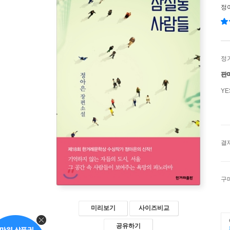
정
정
판
Y
결
구
미리보기
사이즈비교
공유하기