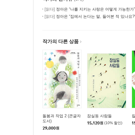
[읽다]
정아은 “나를 지키는 사랑은 어떻게 가능한가”
[읽다]
정아은 “집에서 논다는 말, 들어본 적 있나요?
작가의 다른 상품
돌봄과 작업 2 (큰글자
잠실동 사람들
킬
도서)
15,120
원
(10% 할인)
1
29,000
원