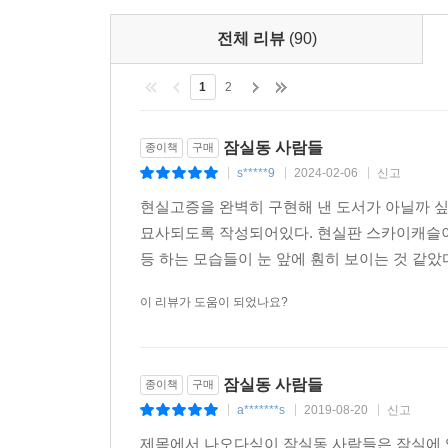
(245-246쪽)
전체 리뷰
(90)
정아은 소설가는 가진 사람들과 갖지 못한 사람들
통해 서술한다. 중심부에서 밀려난 제각각의 사
1
2
비교되면서 소설 안에서 더욱 도드라진다.
특히 지환엄마, 해성엄마의 집에서 도우미 일을 하
잠실동 사람들
종이책
구매
일상은 어느 날 동네가 뉴타운으로 지정되면서 작
s*****9
2024-02-06
신고
|
|
|
놀림을 받게 되고 전파상을 하던 남편이 단골이었던
현실고증을 완벽히 구현해 낸 도서가 아닐까 
나가고 연락두절 상태다. 언제부터 잘못되었던 것일까
묘사되도록 작성되어있다. 현실판 스카이캐슬이
집을 나온 뒤, 근근이 버티고 있는 대학생 이서영에
등 하는 모습들이 눈 앞에 훤히 보이는 것 같았다
나는 변호사가 될 수 있을까. 청운의 뜻을 품고 대
이 리뷰가 도움이 되었나요?
하남 집을 뛰쳐나온 뒤, 이것저것 아르바이트를 했다
모이지 않았다. 목이 터지게 아이를 가르치면 과
고깃집 일은 시급이 높은 편이었지만 일을 마치면 
잠실동 사람들
종이책
구매
이자를 물고, 책값을 대고, 방세에 식비와 교통비,
a*******s
2019-08-20
신고
|
|
|
깨달았을 무렵, ‘알바’를 하기 시작했다. 낯선 남자
제목에서 나오다싶이 잠실동 사람들은 잠실에 