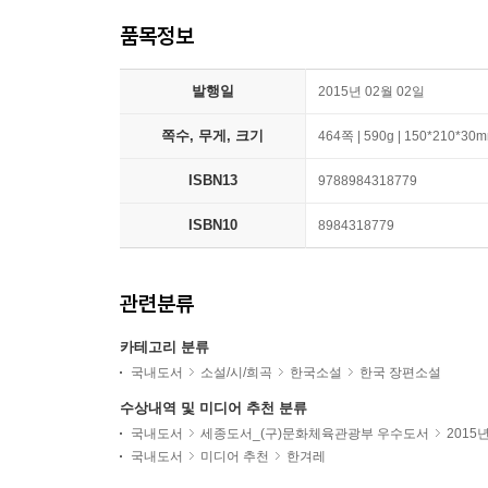
품목정보
발행일
2015년 02월 02일
쪽수, 무게, 크기
464쪽 | 590g | 150*210*30
ISBN13
9788984318779
ISBN10
8984318779
관련분류
카테고리 분류
국내도서
소설/시/희곡
한국소설
한국 장편소설
수상내역 및 미디어 추천 분류
국내도서
세종도서_(구)문화체육관광부 우수도서
2015
국내도서
미디어 추천
한겨레