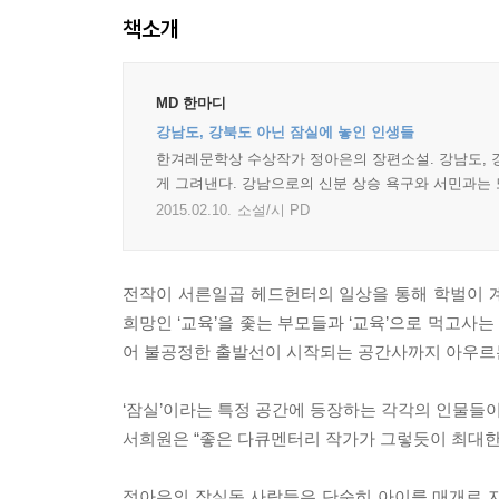
책소개
MD 한마디
강남도, 강북도 아닌 잠실에 놓인 인생들
한겨레문학상 수상작가 정아은의 장편소설. 강남도, 
게 그려낸다. 강남으로의 신분 상승 욕구와 서민과는
2015.02.10.
소설/시 PD
전작이 서른일곱 헤드헌터의 일상을 통해 학벌이 
희망인 ‘교육’을 좇는 부모들과 ‘교육’으로 먹고사는
어 불공정한 출발선이 시작되는 공간사까지 아우르
‘잠실’이라는 특정 공간에 등장하는 각각의 인물들
서희원은 “좋은 다큐멘터리 작가가 그렇듯이 최대한
정아은의 잠실동 사람들은 단순히 아이를 매개로 자