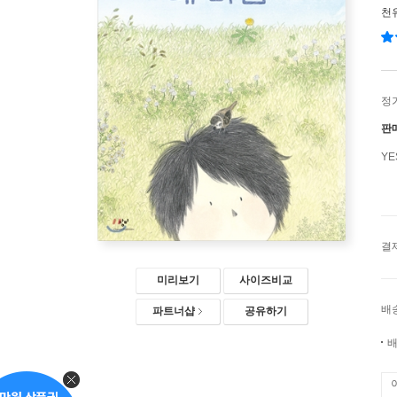
천
정
판
Y
결
미리보기
사이즈비교
배
파트너샵
공유하기
배