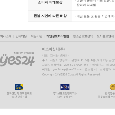
상품의 불량에 의한 반품, 교
소비자 피해보상
준하여 처리됨
환불 지연에 따른 배상
대금 환불 및 환불 지연에 
회사소개
인재채용
이용약관
개인정보처리방침
청소년보호정책
도서홍보안내
대표 : 김석환, 최세라
주소 : 서울시 영등포구 은행로 11, 5층~6층(여의도동,일신
사업자등록번호 : 229-81-37000 통신판매업신고 : 제 200
이메일 : yes24help@yes24.com 호스팅 서비스사업자 :
Copyright ⓒ YES24 Corp. All Rights Reserved.