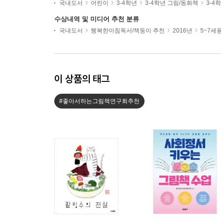
국내도서
어린이
3-4학년
3-4학년 그림/동화책
3-4
수상내역 및 미디어 추천 분류
국내도서
행복한아침독서/책둥이 추천
2016년
5~7세
이 상품의 태그
#좋아서하는그림책연구회추천