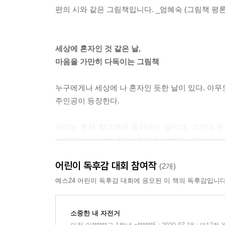
편의 시와 같은 그림책입니다. _엄혜숙 (그림책 평론
세상에 혼자인 것 같은 날,
마음을 가만히 다독이는 그림책
누구에게나 세상에 나 혼자인 듯한 날이 있다. 아무도
주인공이 등장한다.
아이는 혼자 학교에서 돌아오는 길이다. 그런데 무슨
느껴진다. 아이는 화단 계단에 앉는다. 그런데 
지나가는 짝꿍은 아이에게 인사도 하지 않고 지나
어린이 독후감 대회 참여작
말하지도 못한다.
(2개)
아이는 자신이 아무도 눈길을 주지 않는 풍경이 된 
예스24 어린이 독후감 대회에 응모된 이 책의 독후감입니다
앞에 나타나고, 아이는 그 강아지를 따라 계단을 올
아이는 파랗고 맑은 하늘이 늘 자기 머리 위에 있었
소중한 내 자전거
아이는 한동안 하늘을 보다가 계단 아래로 내려와 다