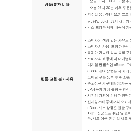
오늘 00시 ~ 06시 30분 
반품/교환 비용
오늘 06시 30분 이후 주문
직수입 음반/영상물/기프트 
단, 당일 00시~13시 사이
박스 포장은 택배 배송이 가
소비자의 책임 있는 사유로 
소비자의 사용, 포장 개봉에 
복제가 가능한 상품 등의 포장을 
소비자의 요청에 따라 개별
디지털 컨텐츠인 eBook, 
eBook 대여 상품은 대여 기
모바일 쿠폰 등록 후 취소/환
반품/교환 불가사유
중고상품이 구매확정(자동 
LP상품의 재생 불량 원인이 기
시간의 경과에 의해 재판매가
전자상거래 등에서의 소비자
eBook 세트 상품은 일괄 
1개의 상품으로 취급 및 판매
우, 세트 상품 전부 및 세트