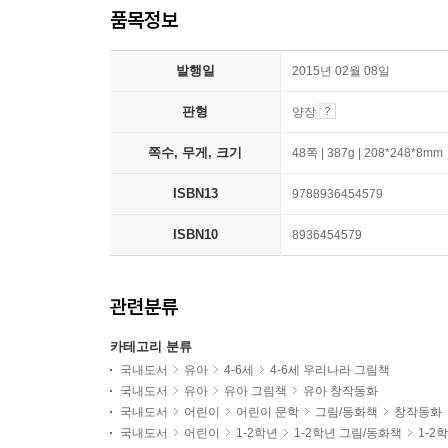
품목정보
발행일
2015년 02월 08일
판형
양장
쪽수, 무게, 크기
48쪽 | 387g | 208*248*8mm
ISBN13
9788936454579
ISBN10
8936454579
관련분류
카테고리 분류
국내도서
유아
4-6세
4-6세 우리나라 그림책
국내도서
유아
유아 그림책
유아 창작동화
국내도서
어린이
어린이 문학
그림/동화책
창작동화
국내도서
어린이
1-2학년
1-2학년 그림/동화책
1-2