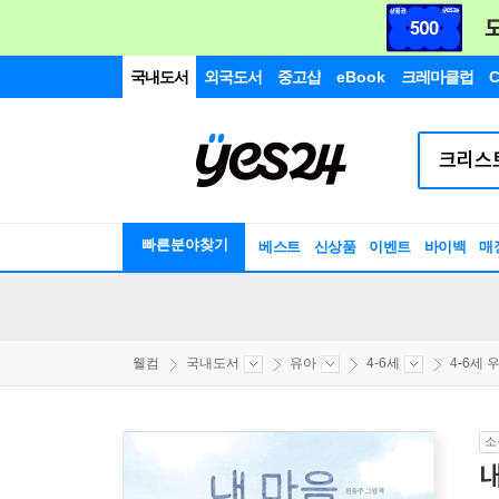
국내도서
외국도서
중고샵
eBook
크레마클럽
C
빠른분야찾기
베스트
신상품
이벤트
바이백
매
웰컴
국내도서
유아
4-6세
4-6세 우
소
내