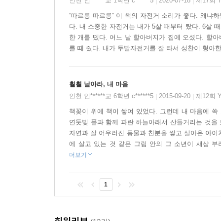
인천 인******교 1학년 c******5
2020-07-18
제17회 
|
|
“따르릉 따르릉” 이 책의 자전거 소리가 좋다. 왜냐
이야기의 배경이 되는 화단은 얼핏 보면 매 장면마
다. 내 소중한 자전거는 내가 5살 때부터 탔다. 6살
뛰어다니고, 나비와 벌이 날아오고, 토끼들이 숨바꼭
한 개를 뗐다. 어느 날 할아버지가 집에 오셨다. 할
다양한 화단의 풍경은 아이의 마음속 풍경 같기도
를 떼 줬다. 내가 두발자전거를 잘 타서 성찬이 형아
동물들이 찾아왔는지, 어떤 꽃들이 피었는지 알아채
싶은 마음…… 수많은 마음들이 끊임없이 생겼다가 
훨훨 날아라, 내 마음
책의 마지막 장면을 보면 집으로 돌아가는 아이의 가
인천 인******교 6학년 c******5
2015-09-20
제12회 
|
|
인형을 발견하는 독자도 있을 것이다. 인형은 함께 
책꽂이 위에 책이 쌓여 있었다. 그런데 내 마음에 쏙 
아이의 모습과 같다.
연둣빛 풀과 함께 파란 하늘아래서 산들거리는 것을 
자연과 잘 어우러진 동물과 친분을 쌓고 살아온 아이처
하지만 아이는 자신의 마음이 담긴 인형을 스스로
에 살고 있는 것 같은 그림 안의 그 소년이 새삼 부러
모양대로 핀 풀꽃처럼, 누가 올려다보지 않아도 
더보기
메시지를 전한다. 이 책은 자신의 마음을 찬찬히 
따뜻하게 쓸어 준다.
1
책의 배경은 처음부터 끝까지 화단과 계단으로 고
애니메이션처럼 다가오기도 한다. 남자아이의 혼잣