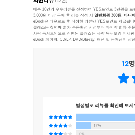
회원리뷰
(12건)
세밀하게 표현한 그림이 어우러져 독특한 감상을 만
매주 10건의 우수리뷰를 선정하여 YES포인트 3만원을 드
3,000원 이상 구매 후 리뷰 작성 시
일반회원 300원, 마니아
eBook은 다운로드 후 작성한 리뷰만 YES포인트 지급됩니
클래스는 첫번째 회차 주문확정 시점부터 마지막 회차 주문
사락 독서모임으로 진행된 클래스는 사락 독서모임 게시판
eBook 페이백, CD/LP, DVD/Blu-ray, 패션 및 판매금
12
명
별점별로 리뷰를 확인해 보세
17%
0%