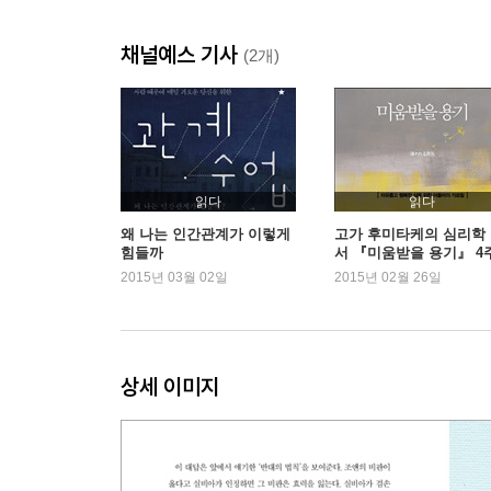
10 남을 내 맘대로 움직이는 비결
채널예스 기사
11 문제의 핵심 원인을 파악하라
(2개)
3장・불편한 관계를 친밀한 관계로 만들기
12 인간관계의 온갖 문제를 해결하는 비밀
13 효과적인 의사소통 비결 1: 무장해제
14 효과적인 의사소통 비결 2: 생각 공감과 감정 공
읽다
읽다
15 효과적인 의사소통 비결 3: 확인 질문하기
왜 나는 인간관계가 이렇게
고가 후미타케의 심리학
힘들까
서 『미움받을 용기』 4
16 효과적인 의사소통 비결 4: 내 기분 말하기
연속 1위
2015년 03월 02일
2015년 02월 26일
17 효과적인 의사소통 비결 5: 달래기
18 여러 유형의 인간관계 해결법
4장・인간에 대한 이해를 관계에 적용하기
상세 이미지
19 다섯 가지 비결 완벽히 익히기
20 실제 상황에서 통하는 친밀감 훈련
21 커플을 위한 1분 연습