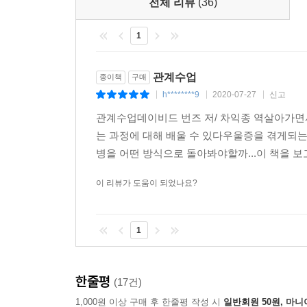
전체 리뷰
(36)
-행복하고 건강한 관계를 원하는 모든 부부와 연인
-나는 인간관계에 대한 책을 수백 권 읽었고 감정지
1
따로 개인 심리치료를 받고 있다. 그러나 번즈
Wendy(Audible.com 독자)
관계수업
종이책
구매
-인간관계를 다룬 책으로 위장한 철학서다. 사람과 세
h********9
2020-07-27
신고
|
|
|
관계수업데이비드 번즈 저/ 차익종 역살아가면
는 과정에 대해 배울 수 있다우울증을 겪게되는
병을 어떤 방식으로 돌아봐야할까...이 책을 보
이 리뷰가 도움이 되었나요?
1
한줄평
(17건)
1,000원 이상 구매 후 한줄평 작성 시
일반회원 50원, 마니