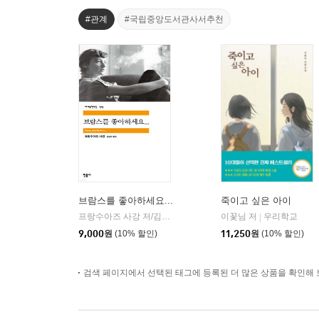
#관계
#국립중앙도서관사서추천
브람스를 좋아하세요...
죽이고 싶은 아이
프랑수아즈 사강 저/김남주 역
민음사
이꽃님 저
우리학교
|
|
9,000
원
(10% 할인)
11,250
원
(10% 할인)
검색 페이지에서 선택된 태그에 등록된 더 많은 상품을 확인해 