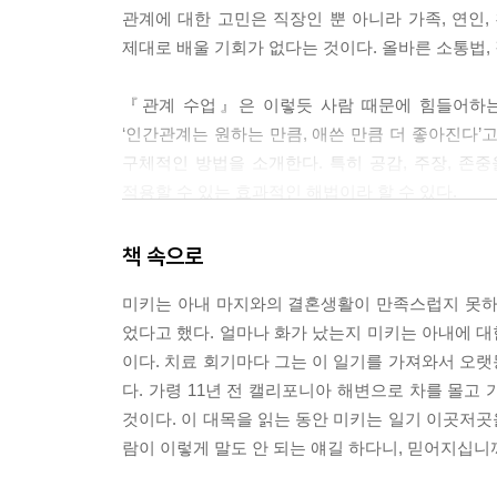
관계에 대한 고민은 직장인 뿐 아니라 가족, 연인
제대로 배울 기회가 없다는 것이다. 올바른 소통법,
『관계 수업』은 이렇듯 사람 때문에 힘들어하는
‘인간관계는 원하는 만큼, 애쓴 만큼 더 좋아진다’
구체적인 방법을 소개한다. 특히 공감, 주장, 
적용할 수 있는 효과적인 해법이라 할 수 있다.
지금 불편한 상대가 있다면 그 사람을 떠올리며 스
책 속으로
저자는 원인을 상대방 탓으로 돌리고 상대방을 비
미키는 아내 마지와의 결혼생활이 만족스럽지 못하
돌아보며 스스로 변화하는데 더 집중한 사람은 관
었다고 했다. 얼마나 화가 났는지 미키는 아내에 대
이다. 치료 회기마다 그는 이 일기를 가져와서 오
“당신의 인간관계가 얼마나 심하게 망가졌든, 당신은
다. 가령 11년 전 캘리포니아 해변으로 차를 몰고
회복의 시작이 되어야 합니다.” <오프라 매거진>에
것이다. 이 대목을 읽는 동안 미키는 일기 이곳저곳을
시작 해 보자.
람이 이렇게 말도 안 되는 얘길 하다니, 믿어지십니까