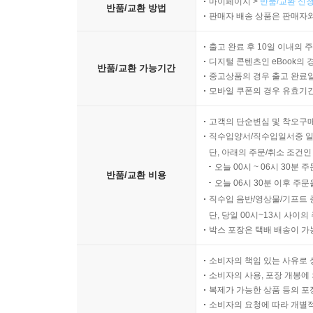
마이페이지 >
반품/교환 신청
반품/교환 방법
판매자 배송 상품은 판매자와
출고 완료 후 10일 이내의 
디지털 콘텐츠인 eBook의 
반품/교환 가능기간
중고상품의 경우 출고 완료일
모바일 쿠폰의 경우 유효기간(
고객의 단순변심 및 착오구
직수입양서/직수입일서중 일
단, 아래의 주문/취소 조건인
오늘 00시 ~ 06시 30분 
반품/교환 비용
오늘 06시 30분 이후 주문
직수입 음반/영상물/기프트 
단, 당일 00시~13시 사이
박스 포장은 택배 배송이 가
소비자의 책임 있는 사유로 
소비자의 사용, 포장 개봉에 
복제가 가능한 상품 등의 포장을 
소비자의 요청에 따라 개별