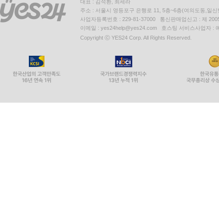
대표 : 김석환, 최세라
주소 : 서울시 영등포구 은행로 11, 5층~6층(여의도동,일신
사업자등록번호 : 229-81-37000 통신판매업신고 : 제 200
이메일 : yes24help@yes24.com 호스팅 서비스사업자 :
Copyright ⓒ YES24 Corp. All Rights Reserved.