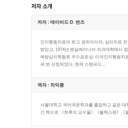
저자 소개
저자 : 데이비드 D. 번즈
인지행동치료의 최고 권위자이자, 심리치료 전
받았고, 1974년 펜실베이니아 의과대학에서 정
예방심리학협회 우수공로상, 미국인지행동치료사
세 번 선정되었다. 현재 스탠퍼드...
역자 : 차익종
서울대학교 국어국문학과를 졸업하고 같은 대학
긴 책으로 《최후의 교수들》《블랙스완》《필