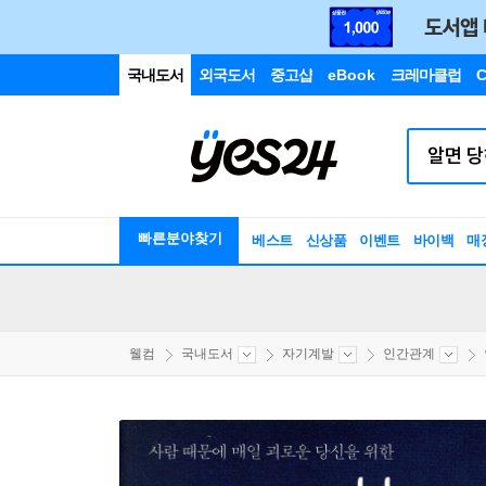
국내도서
외국도서
중고샵
eBook
크레마클럽
C
빠른분야찾기
베스트
신상품
이벤트
바이백
매
웰컴
국내도서
자기계발
인간관계