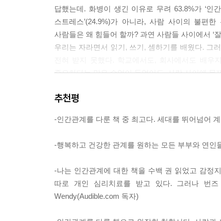
답했는데. 화병이 생긴 이유로 무려 63.8%가 ‘
달래기 기법을 이야기해주면 나는 종종 이런 식의 얘
스트레스’(24.9%)가 아니라, 사람 사이의 불
애가 나를 존중해주면 어디 덧나나요?”
사람들은 왜 힘들어 할까? 과연 사람들 사이에서 ‘잘
이런 감정은 나도 잘 안다. 화가 났을 때 우리는 
우리는 자라면서 읽기, 쓰기, 셈하기를 배웠다. 
하다고 여겨진다. 달래기란 쩨쩨한 기술이 아니라 
전혀 받지 못했다. 학교에서도, 회사에서도 배우지
다. “그 사람이 나를 이렇게 못되게, 적으로 대하듯
중요하다는 말은 수없이 들었어도, 사람 사이에 문제
기가 원하는 대로 대해주면 된다. 단지 어떤 관계를 원
틀어지고 멀어진 인간관계를 회복하는 방법을 배울 
추천평
우리를 이끌어줄 멘토는 스탠퍼드대학교 의과대학
친밀함 훈련 프로그램에서 내가 가장 흔하게 듣는 질문
고통받는 수천 명의 상담자들을 연구하고 치료한 결과를 
쁨을 따질 수 없지만, 능숙한 경청을 가로막는 함정
-인간관계를 다룬 책 중 최고다. 세대를 뛰어넘어 
분야에서 세계 최고의 상담사로 인정받고 있으며, 우울증
과를 받겠다는 것이군” 하고 생각한다. 그래서 상대
상대방이 얼마나 상처받고 화가 났는지 들어주지 
-행복하고 건강한 관계를 원하는 모든 부부와 연인
것은 의미 있는 일이지만 친밀한 관계를 피하려는 서
불편한 관계, 나와 그 사람 중에 누구 탓일까?
하고 관계를 외면하는 행위일 뿐이다. 그러나 상
-나는 인간관계에 대한 책을 수백 권 읽었고 감정지
불편한 관계에 있는 사람을 떠올려보자. 이 관계
면, 이런 사과는 겸양과 사랑을 나타내는 중요한 표현법
따로 개인 심리치료를 받고 있다. 그러나 번즈
사람일까? 저자는 인간관계에서 가장 생각해볼 만한 
Wendy(Audible.com 독자)
저자는 오랜 임상치료 결과를 바탕으로 다음과 같은
--- 본문 중에서
비난한 사람들은 어떤 치료 기법을 동원해도 절대로