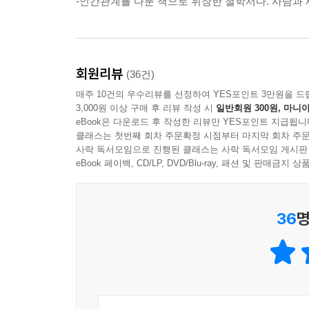
-인간관계를 다룬 책으로 위장한 철학서다. 사람과 세
개선시켰으며, 게다가 관계를 변화시키는 데 오랜
해주어야겠다고 느끼는 사람은 보람되고 성공적인 
인간관계에서도 성공을 이뤄낼 수 있는 진짜 열쇠다
저자는 막연히 의지로만 인간관계를 회복할 수 있다
회원리뷰
(36건)
심리학 이론과 함께 오랜 연구를 바탕으로 한 것이
매주 10건의 우수리뷰를 선정하여 YES포인트 3만원을 드
관계만족도 측정표, 의사소통 진단표, 친밀감 훈련,
3,000원 이상 구매 후 리뷰 작성 시
일반회원 300원, 마니아
매기고 체크리스트를 작성해보고 자신의 인간관계가
eBook은 다운로드 후 작성한 리뷰만 YES포인트 지급됩니
시도해보면서 상대방의 관계가 개선되는 것을 확인할
클래스는 첫번째 회차 주문확정 시점부터 마지막 회차 주문
사락 독서모임으로 진행된 클래스는 사락 독서모임 게시판
기술적인 전략과 더불어, 인간관계에서 갈등을 
eBook 페이백, CD/LP, DVD/Blu-ray, 패션 및 판매금
사람’에게는 충고나 격려를 하지 말고, 그가 하는 말
사람’은 어떻게 대해야 할까? 자기 자랑이 많고 
칭찬을 해주면서 달래는 방법이 잘 통한다. 이뿐만 
36
명
주변에서 흔히 볼 수 있는 인간형을 상대하는 요령을
인간관계는 원하는 만큼, 애쓴 만큼 더 좋아진다