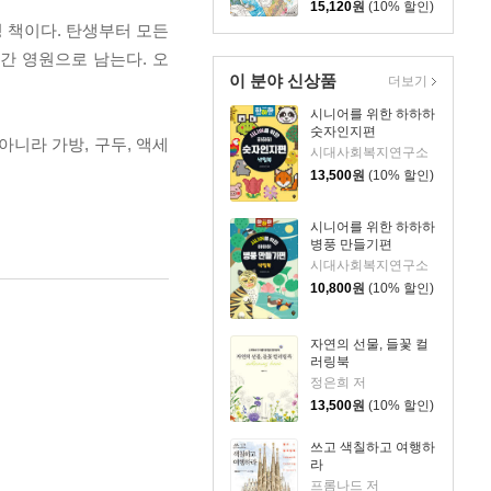
15,120
원
(10% 할인)
 책이다. 탄생부터 모든
간 영원으로 남는다. 오
이 분야 신상품
더보기
시니어를 위한 하하하
숫자인지편
아니라 가방, 구두, 액세
시대사회복지연구소
13,500
원
(10% 할인)
시니어를 위한 하하하
병풍 만들기편
시대사회복지연구소
10,800
원
(10% 할인)
자연의 선물, 들꽃 컬
러링북
정은희 저
13,500
원
(10% 할인)
쓰고 색칠하고 여행하
라
프롬나드 저