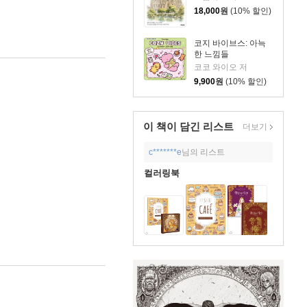
18,000
원
(10% 할인)
코지 바이브스: 아늑
한 느낌들
코코 와이오 저
9,900
원
(10% 할인)
이 책이 담긴
리스트
더보기
c*******e
님의 리스트
컬러링북