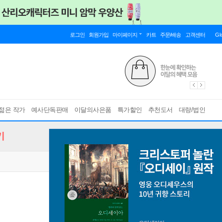
로그인
회원가입
마이페이지
카트
주문/배송
고객센터
Gl
젊은 작가
예사단독판매
이달의사은품
특가할인
추천도서
대량/법인
기