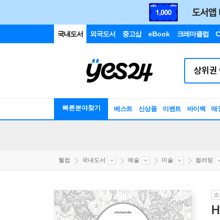
국내도서
외국도서
중고샵
eBook
크레마클럽
C
빠른분야찾기
베스트
신상품
이벤트
바이백
매
웰컴
국내도서
예술
미술
컬러링
소
H