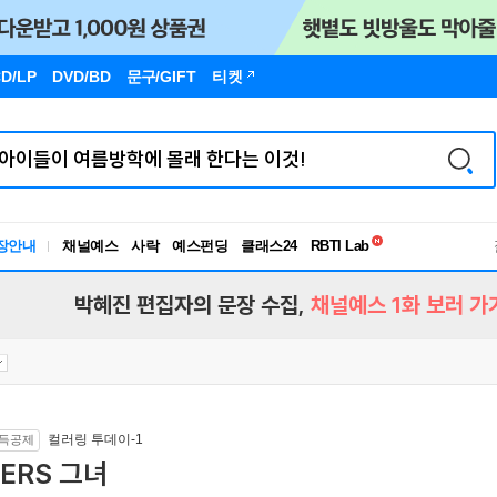
D/LP
DVD/BD
문구
/GIFT
티켓
독서유형검사
RBTI Lab
장안내
채널예스
사락
예스펀딩
클래스24
독서유형검사
박혜진 편집자의 문장 수집,
채널예스 1화 보러 가
컬러링 투데이-1
득공제
ERS 그녀