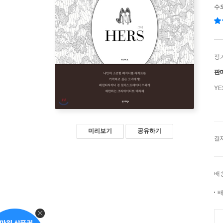
수
정
판
Y
미리보기
공유하기
결
배
배