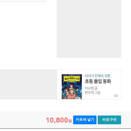
AD
10,800
카트에 넣기
바로구매
원