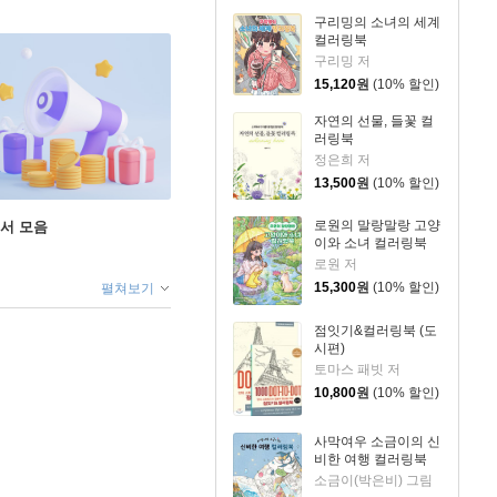
구리밍의 소녀의 세계
컬러링북
구리밍 저
15,120
원
(10% 할인)
자연의 선물, 들꽃 컬
러링북
정은희 저
13,500
원
(10% 할인)
로원의 말랑말랑 고양
도서 모음
이와 소녀 컬러링북
로원 저
15,300
원
(10% 할인)
펼쳐보기
점잇기&컬러링북 (도
시편)
토마스 패빗 저
10,800
원
(10% 할인)
사막여우 소금이의 신
비한 여행 컬러링북
소금이(박은비) 그림