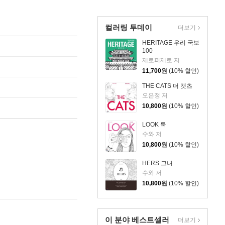
컬러링 투데이
더보기
HERITAGE 우리 국보
100
제로퍼제로 저
11,700
원
(10% 할인)
THE CATS 더 캣츠
오은정 저
10,800
원
(10% 할인)
LOOK 룩
수와 저
10,800
원
(10% 할인)
HERS 그녀
수와 저
10,800
원
(10% 할인)
이 분야 베스트셀러
더보기