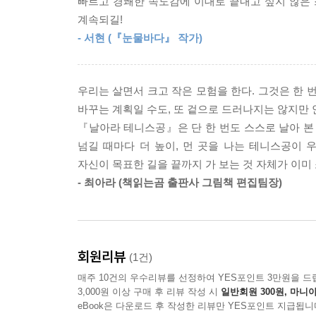
빠르고 경쾌한 속도감에 이대로 끝내고 싶지 않은 
계속되길!
주어진 자리에서 벗어나려는 마음은 언제나 망설임과
- 서현 (『눈물바다』 작가)
작은 편차로 방향을 바꾸어 하늘로 솟구친다. 한 번
동안 본 하늘의 넓이와 우주의 깊이는 테니스공의 마
변화를 조용히 보여 준다. 멀리 간다고 해서 여행이
우리는 살면서 크고 작은 모험을 한다. 그것은 한 번
것을. 이 책을 그린 저자 역시 삶의 방향을 다
바꾸는 계획일 수도, 또 겉으로 드러나지는 않지만 
날아올라 본 순간을 담고 있다. 그래서 이 책을 
『날아라 테니스공』은 단 한 번도 스스로 날아 본
작게라도 날아오르는 일을 시작하는 순간이 된다.
넘길 때마다 더 높이, 먼 곳을 나는 테니스공이 
자신이 목표한 길을 끝까지 가 보는 것 자체가 이미
- 최아라 (책읽는곰 출판사 그림책 편집팀장)
회원리뷰
(1건)
매주 10건의 우수리뷰를 선정하여 YES포인트 3만원을 드
3,000원 이상 구매 후 리뷰 작성 시
일반회원 300원, 마니아
eBook은 다운로드 후 작성한 리뷰만 YES포인트 지급됩니