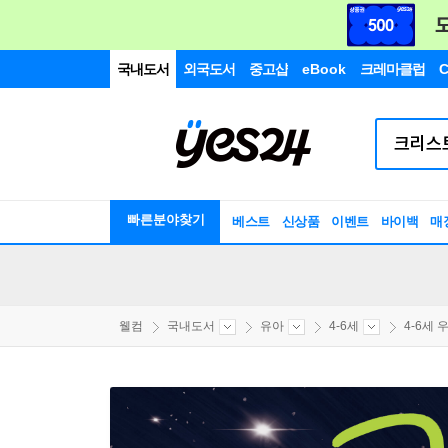
국내도서
외국도서
중고샵
eBook
크레마클럽
C
빠른분야찾기
베스트
신상품
이벤트
바이백
매
웰컴
국내도서
유아
4-6세
4-6세 우