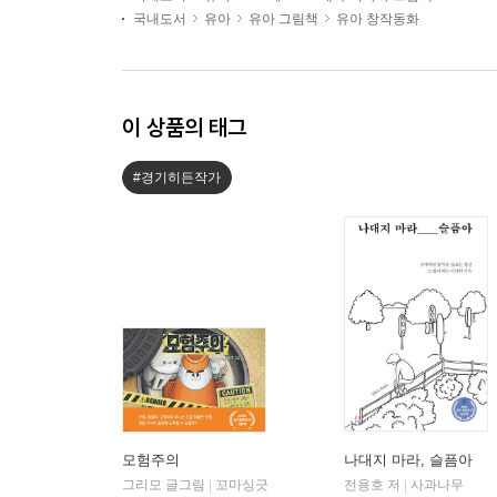
국내도서
유아
유아 그림책
유아 창작동화
이 상품의 태그
#경기히든작가
모험주의
나대지 마라, 슬픔아
그리모 글그림
꼬마싱긋
전용호 저
사과나무
|
|