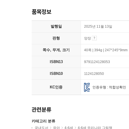
품목정보
발행일
2025년 11월 13일
판형
양장
쪽수, 무게, 크기
40쪽 | 394g | 247*245*9mm
ISBN13
9791124128053
ISBN10
1124128050
KC인증
인증유형 : 적합성확인
관련분류
카테고리 분류
국내도서
유아
4-6세
4-6세 우리나라 그림책