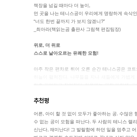
책장을 넘길 때마다 더 높이,
먼 곳을 나는 테니스공이 우리에게 명랑하게 속삭인
“너도 한번 끝까지 가 보지 않겠니?”
_최아라(책읽는곰 출판사 그림책 편집팀장)
위로, 더 위로
스스로 날아오르는 유쾌한 모험!
아주 작은 편차로 튀어 오른 순간 테니스공은 코트의
하늘이 펼쳐진다. 나무들을 지나 새들에게 가볍게 
차츰 깊어지고 짙어진다. 처음에는 연한 파란색, 그
우주가 눈앞에 열린다. 테니스공은 가볍게 떠올라 
추천평
신나게 누빈다. 이 여정은 목적을 향해 직선으로 
있던 세계의 끝은 사실 시작일지도 몰라.” 공의 여
어른, 아이 할 것 없이 모두가 좋아하는 공. 수많은
수 없는 공이 모험을 떠난다. 두 사람의 테니스 랠
“너도 한번 끝까지 가 보지 않겠니?”
신난다, 재미난다! 그 발랄함에 하던 일을 멈추고 
달라진 마음으로 돌아오다