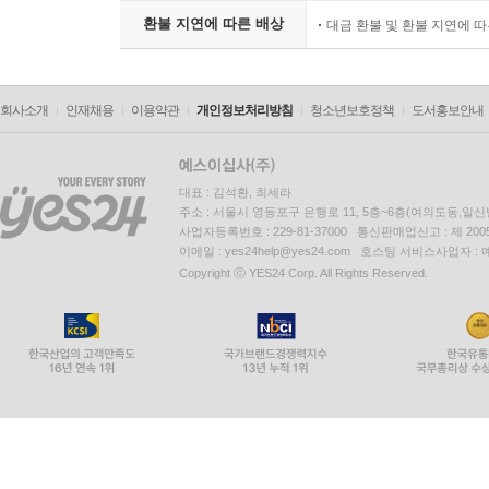
환불 지연에 따른 배상
대금 환불 및 환불 지연에 
회사소개
인재채용
이용약관
개인정보처리방침
청소년보호정책
도서홍보안내
대표 : 김석환, 최세라
주소 : 서울시 영등포구 은행로 11, 5층~6층(여의도동,일신
사업자등록번호 : 229-81-37000 통신판매업신고 : 제 200
이메일 : yes24help@yes24.com 호스팅 서비스사업자 :
Copyright ⓒ YES24 Corp. All Rights Reserved.