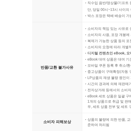
직수입 음반/영상물/기프트 
단, 당일 00시~13시 사이
박스 포장은 택배 배송이 가
소비자의 책임 있는 사유로 
소비자의 사용, 포장 개봉에 
복제가 가능한 상품 등의 포장을 
소비자의 요청에 따라 개별
디지털 컨텐츠인 eBook, 
eBook 대여 상품은 대여 기
모바일 쿠폰 등록 후 취소/환
반품/교환 불가사유
중고상품이 구매확정(자동 
LP상품의 재생 불량 원인이 기
시간의 경과에 의해 재판매가
전자상거래 등에서의 소비자
eBook 세트 상품은 일괄 
1개의 상품으로 취급 및 판매
우, 세트 상품 전부 및 세트
상품의 불량에 의한 반품, 교
소비자 피해보상
준하여 처리됨