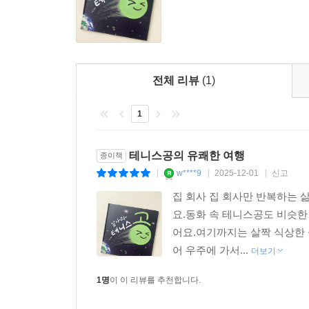
전체 리뷰
(1)
1
테니스공의 유쾌한 여행
종이책
w****9
2025-12-01
신고
|
|
|
집 회사 집 회사만 반복하는 
요.동화 속 테니스공도 비슷
어요.여기까지는 살짝 식상한
어 우주에 가서...
더보기
1명
이 이 리뷰를 추천합니다.