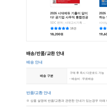
2026 시대에듀 기출이 답이
202
다! 공기업 사무직 통합전공
하는
(경영학/경제학/행정학/법
SDC 편저
시대고시기획 시대교육
시사
|
학)
16건
18,200
원
19,6
배송/반품/교환 안내
배송 안내
구매 후 즉시 다운로드 가능
배송 구분
배송비 : 무료배송
반품/교환 안내
※ 상품 설명에 반품/교환과 관련한 안내가 있는경우 아래 