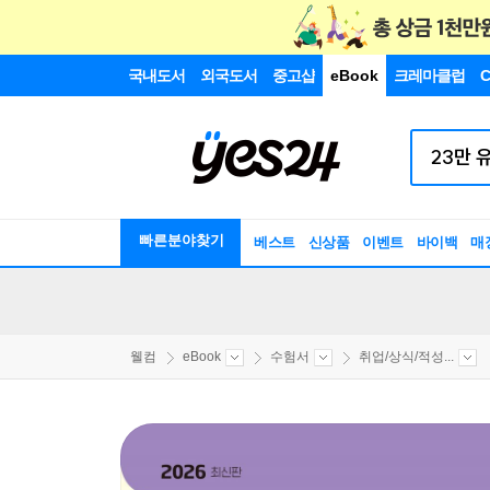
국내도서
외국도서
중고샵
eBook
크레마클럽
C
빠른분야찾기
베스트
신상품
이벤트
바이백
매
웰컴
eBook
수험서
취업/상식/적성...