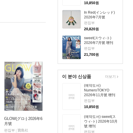
Kids)
10,850
원
In Red(インレッド)
2026年7月號
편집부
20,820
원
sweet(スウィ-ト)
2026年7月號 增刊
편집부
21,700
원
이 분야 신상품
더보기
(예약도서)
NumeroTOKYO
2026年11月號 增刊
Lee Know (Stray
편집부
Kids)
10,850
원
(예약도서) sweet(ス
GLOW(グロ-) 2026年6
ウィ-ト) 2026年10月
月號
號 增刊
편집부
寶島社
|
편집부