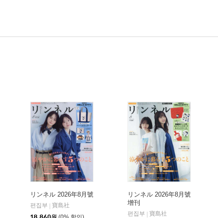
リンネル 2026年8月號
リンネル 2026年8月號
增刊
편집부
寶島社
|
편집부
寶島社
|
18,860
원
(0% 할인)