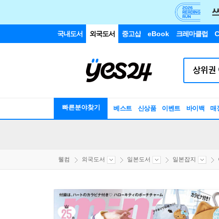
국내도서
외국도서
중고샵
eBook
크레마클럽
C
빠른분야찾기
베스트
신상품
이벤트
바이백
매
웰컴
외국도서
일본도서
일본잡지