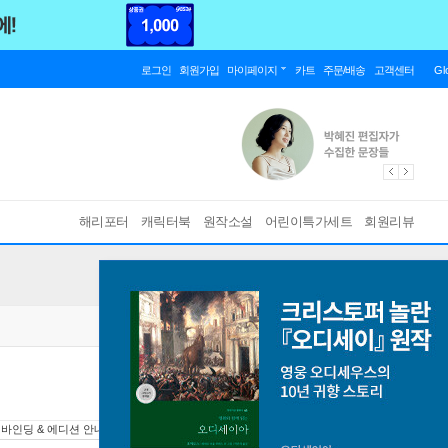
로그인
회원가입
마이페이지
카트
주문/배송
고객센터
Gl
해리포터
캐릭터북
원작소설
어린이특가세트
회원리뷰
바인딩 & 에디션 안내