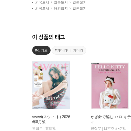
외국도서
일본도서
일본잡지
외국도서
해외잡지
일본잡지
이 상품의 태그
#산리오
#키티러버_키티라
sweet(スウィ-ト) 2026
かぎ針で編む ハロ-キテ
年8月號
ィ
편집부
寶島社
편집부
日本ヴォ-グ社
|
|