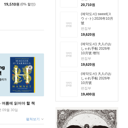
19,510
원
(0% 할인)
20,710
원
(예약도서) sweet(ス
ウィ-ト) 2026年10月
號
편집부
19,620
원
(예약도서) 大人のお
しゃれ手帖 2026年
10月號 增刊
편집부
19,620
원
(예약도서) 大人のお
しゃれ手帖 2026年
10月號
편집부
19,400
원
ng - 여름에 읽어야 할 책
년 09월 30일
펼쳐보기