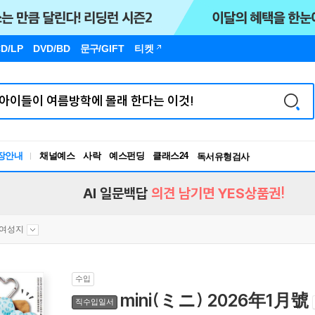
D/LP
DVD/BD
문구
/GIFT
티켓
장안내
채널예스
사락
예스펀딩
클래스24
독서유형검사
RBTI Lab
독서유형검사
AI 일문백답
의견 남기면 YES상품권!
여성지
수입
mini(ミニ) 2026年1月號
직수입일서