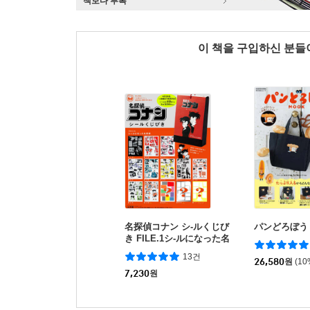
책보다 부록
이 책을 구입하신 분
名探偵コナン シ-ルくじび
パンどろぼう 
き FILE.1シ-ルになった名
探偵
13건
26,580
원
(1
7,230
원