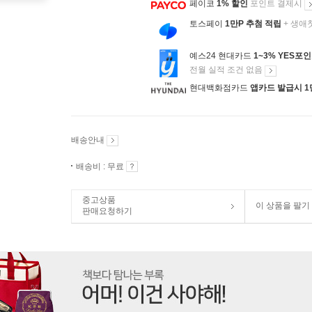
페이코
1% 할인
포인트 결제시
토스페이
1만P 추첨 적립
+ 생애
예스24 현대카드
1~3% YES포
전월 실적 조건 없음
현대백화점카드
앱카드 발급시 1
배송안내
배송비 : 무료
중고상품
이 상품을 팔기
판매요청하기