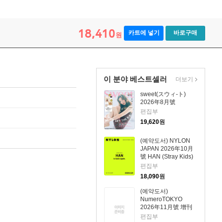
18,410
카트에 넣기
바로구매
원
이 분야 베스트셀러
더보기
sweet(スウィ-ト)
2026年8月號
편집부
19,620
원
(예약도서) NYLON
JAPAN 2026年10月
號 HAN (Stray Kids)
편집부
18,090
원
(예약도서)
NumeroTOKYO
2026年11月號 增刊
Lee Know (Stray
편집부