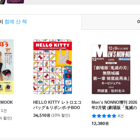
들이
함께 산 책
MOOK
HELLO KITTY レトロエコ
Men’s NONNO增刊 2026
バッグ＆リボンポ-チBOO
年2月號 (劇場版「鬼滅の
1건
K
刃」無限城編)
34,510
원
(10% 할인)
4건
0% 할인)
12,380
원