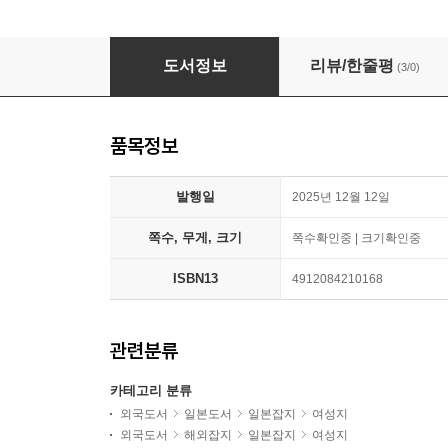
mini(ミニ) 2026年1月號
도서정보
리뷰/한줄평
(3/0)
품목정보
발행일
2025년 12월 12일
쪽수, 무게, 크기
쪽수확인중 | 크기확인중
ISBN13
4912084210168
관련분류
카테고리 분류
외국도서
일본도서
일본잡지
여성지
외국도서
해외잡지
일본잡지
여성지