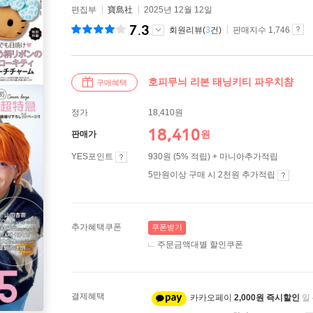
편집부
寶島社
2025년 12월 12일
7.3
회원리뷰(
3
건)
판매지수 1,746
호피무늬 리본 태닝키티 파우치챰
구매혜택
정가
18,410원
18,410
원
판매가
YES포인트
930원 (5% 적립) + 마니아추가적립
5만원이상 구매 시 2천원 추가적립
추가혜택쿠폰
쿠폰받기
주문금액대별 할인쿠폰
결제혜택
카카오페이
2,000원 즉시할인
일