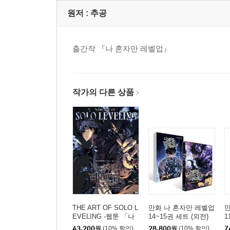
원저 :
추공
출간작 『나 혼자만 레벨업』
작가의 다른 상품
THE ART OF SOLO L
만화 나 혼자만 레벨업
만
EVELING -웹툰 「나
14~15권 세트 (외전)
1
혼자만 레벨업」 공식
43,200
원
(10% 할인)
28,800
원
(10% 할인)
7