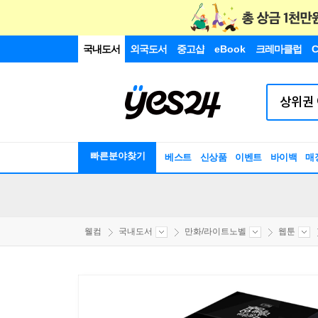
국내도서
외국도서
중고샵
eBook
크레마클럽
C
빠른분야찾기
베스트
신상품
이벤트
바이백
매
웰컴
국내도서
만화/라이트노벨
웹툰