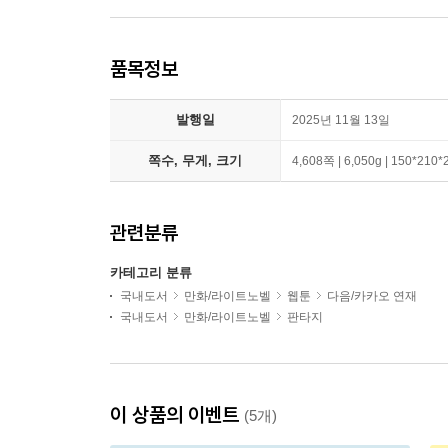
품목정보
발행일
2025년 11월 13일
쪽수, 무게, 크기
4,608쪽 | 6,050g | 150*210
관련분류
카테고리 분류
국내도서
만화/라이트노벨
웹툰
다음/카카오 연재
국내도서
만화/라이트노벨
판타지
이 상품의 이벤트
(5개)