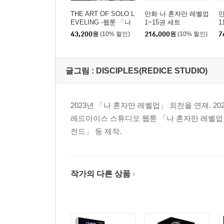
THE ART OF SOLO L
만화 나 혼자만 레벨업
만
EVELING -웹툰 「나
1~15권 세트
1
혼자만 레벨업」 공식
43,200
원
(10% 할인)
216,000
원
(10% 할인)
7
아트북-
글그림 :
DISCIPLES(REDICE STUDIO)
2023년 「나 혼자만 레벨업」 외전을 연재. 
레드아이스 스튜디오 웹툰 「나 혼자만 레벨업
전드」 등 제작.
작가의 다른 상품