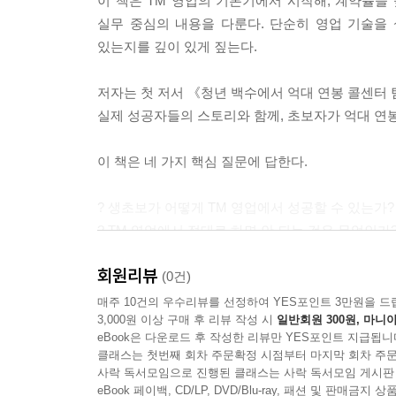
이 책은 TM 영업의 기본기에서 시작해, 계약률을 
자신의 목표를 설정하는 것은 매우 중요하다. 목표
실무 중심의 내용을 다룬다. 단순히 영업 기술을
고 아무 데나 가게 되니 성취감도 없다. 요즘 욜로
있는지를 깊이 있게 짚는다.
어진 목표를 달성하기 위해 무언가 할 때, 삶의 질이
저자는 첫 저서 《청년 백수에서 억대 연봉 콜센터 
--- p.155
실제 성공자들의 스토리와 함께, 초보자가 억대 연봉
이 책은 네 가지 핵심 질문에 답한다.
? 생초보가 어떻게 TM 영업에서 성공할 수 있는가?
? TM 영업에서 절대로 하면 안 되는 것은 무엇인가
? 어떻게 TM 영업으로 단기간에 돈을 벌 수 있는가
회원리뷰
? TM 영업이 평생직장이 될 수밖에 없는 이유는 
(0건)
매주 10건의 우수리뷰를 선정하여 YES포인트 3만원을 드
3,000원 이상 구매 후 리뷰 작성 시
일반회원 300원, 마니아
이 책은 단순한 성공담이 아니라, 현실적 대안서다
eBook은 다운로드 후 작성한 리뷰만 YES포인트 지급됩니
“경력단절로 재취업이 어렵다”는 여성들, 그리고 “
클래스는 첫번째 회차 주문확정 시점부터 마지막 회차 주문
사락 독서모임으로 진행된 클래스는 사락 독서모임 게시판
비대면이 일상 속에 자연스럽게 침투한 지금, 이 책
eBook 페이백, CD/LP, DVD/Blu-ray, 패션 및 판매금