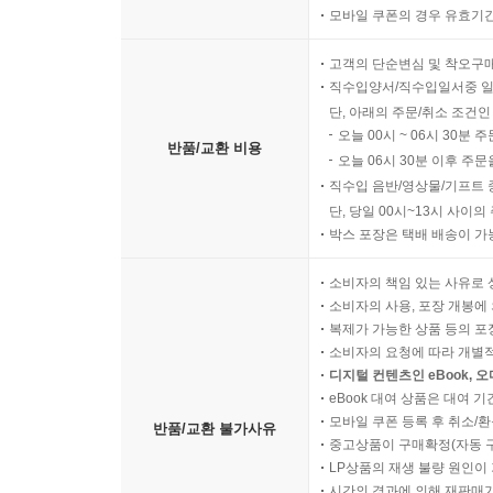
모바일 쿠폰의 경우 유효기간(
고객의 단순변심 및 착오구
직수입양서/직수입일서중 일
단, 아래의 주문/취소 조건인
오늘 00시 ~ 06시 30분 
반품/교환 비용
오늘 06시 30분 이후 주문
직수입 음반/영상물/기프트 
단, 당일 00시~13시 사이
박스 포장은 택배 배송이 가
소비자의 책임 있는 사유로 
소비자의 사용, 포장 개봉에 
복제가 가능한 상품 등의 포장을 
소비자의 요청에 따라 개별
디지털 컨텐츠인 eBook, 
eBook 대여 상품은 대여 기
모바일 쿠폰 등록 후 취소/환
반품/교환 불가사유
중고상품이 구매확정(자동 
LP상품의 재생 불량 원인이 기
시간의 경과에 의해 재판매가