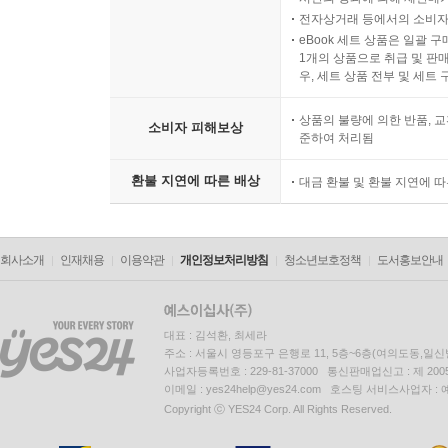
전자상거래 등에서의 소비자
eBook 세트 상품은 일괄 
1개의 상품으로 취급 및 판매
우, 세트 상품 전부 및 세트
상품의 불량에 의한 반품, 교
소비자 피해보상
준하여 처리됨
환불 지연에 따른 배상
대금 환불 및 환불 지연에 
회사소개
인재채용
이용약관
개인정보처리방침
청소년보호정책
도서홍보안내
대표 : 김석환, 최세라
주소 : 서울시 영등포구 은행로 11, 5층~6층(여의도동,일신
사업자등록번호 : 229-81-37000 통신판매업신고 : 제 200
이메일 : yes24help@yes24.com 호스팅 서비스사업자 :
Copyright ⓒ YES24 Corp. All Rights Reserved.