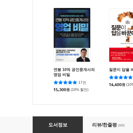
연봉 10억 공인중개사의
질문이 답을 
영업 비밀
17건
14,400
원
(10
15,300
원
(10% 할인)
생초보도 TM 영업으로 10억 버는 비법
도서정보
리뷰/한줄평
(0/0)