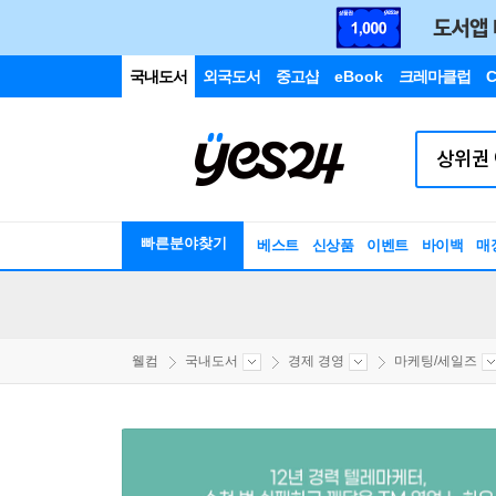
국내도서
외국도서
중고샵
eBook
크레마클럽
C
빠른분야찾기
베스트
신상품
이벤트
바이백
매
웰컴
국내도서
경제 경영
마케팅/세일즈