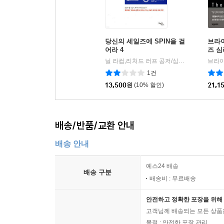
당신의 세일즈에 SPIN을 걸
브라
어라 4
즈 
닐 라컴,리처드 러프 공저/심재우 역
김앤김
|
1건
13,500
원
(10% 할인)
21,1
배송/반품/교환 안내
배송 안내
예스24 배송
배송 구분
배송비 : 무료배송
안전하고 정확한 포장을 위해 
고객님께 배송되는 모든 상품을
목적 : 안전한 포장 관리