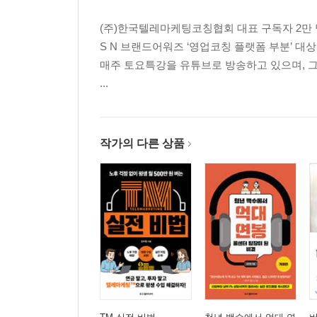
PART 03 단기간에 억대 연봉을 받고 싶다면 꼭 알
(주)한국텔레마케팅코칭협회 대표 구독자 2만 명
1. 읽기만 해도 계약이 나오는 상담 스크립트 만들
S N 브랜드어워즈 ‘영업코칭 플랫폼 부분’ 대
2. 계약이 쏟아지는 회사를 찾아라
매주 토요특강을 유튜브로 방송하고 있으며, 그
3. 가망 고객 관리를 잘하면 단기간에 억대 연봉이
...
4. 강력한 퍼포먼스는 추가 계약에서 나온다
5. 고액 계약은 억대 연봉으로 가는 지름길
PART 04 생초보가 억대 연봉 받은 6가지 사례들
작가의 다른 상품
1. 〈인천 9기, 심○○님 수강생 사례〉
“1년 동안 약 9,000만 원 넘게 벌었어요.”
2. 〈인천 10기, 강○○님 수강생 사례〉
“8개월 동안 꼴등을 하다가 전문가 만나 1등”
3. 〈의정부 31기, 이○○님 수강생 사례〉
“수강 10일 만에 급여 1,300만 원”
4. 〈부산 33기, 박○○님 수강생 사례〉
“수강 43일 만에 전체 1등”
5. 〈부산 25기, 이○○님 수강생 사례〉