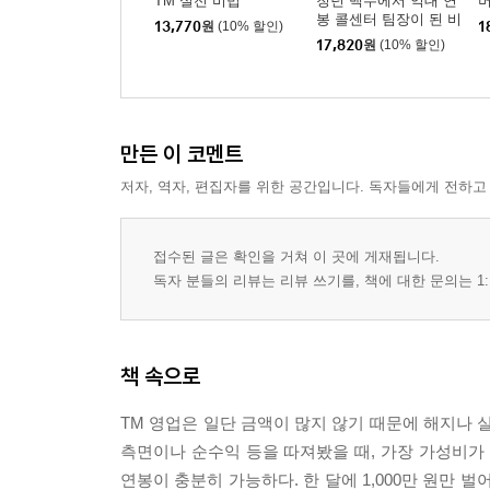
TM 실전 비법
청년 백수에서 억대 연
“두 달 고민하다 수강 후 매일 5건”
봉 콜센터 팀장이 된 비
13,770
원
(10% 할인)
1
결
6. 〈부산 30기, 이○○님 사례〉
17,820
원
(10% 할인)
“이직을 심각하게 고민하시던 분이 수강 후 처음으로
PART 05 지금의 선택이 앞으로의 70년을 결정한다
만든 이 코멘트
1. [타이밍] 병원 의사들이 수천만 원짜리 컨설팅을
2. [포지셔닝] 좋은 땅에 떨어지면 100배 성장한다
저자, 역자, 편집자를 위한 공간입니다. 독자들에게 전하고
3. [인내력] 머리보다 끈기가 수십억 원을 만든다
4. [돈의 법칙] 돈과 재물은 하늘의 법칙에 따라 움
접수된 글은 확인을 거쳐 이 곳에 게재됩니다.
5. [노후 준비] TM 영업은 나이 든 사람들의 천국
독자 분들의 리뷰는 리뷰 쓰기를, 책에 대한 문의는 1:
6. [지혜] 10년 걸릴 일을 단 몇 달 만에 해결하라
에필로그
책 속으로
TM 영업은 일단 금액이 많지 않기 때문에 해지나 
측면이나 순수익 등을 따져봤을 때, 가장 가성비가 
연봉이 충분히 가능하다. 한 달에 1,000만 원만 벌어