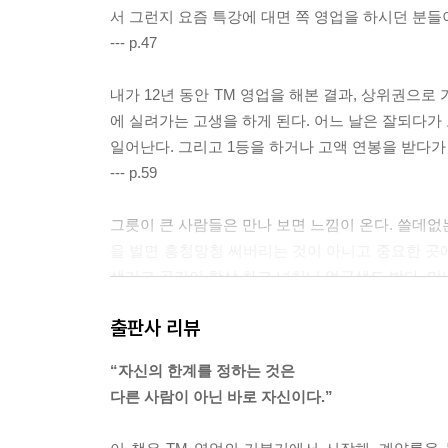
서 그런지 요즘 특강에 대면 쪽 영업을 하시던 분들
--- p.47
내가 12년 동안 TM 영업을 해본 결과, 상위권으로
에 실려가는 고생을 하게 된다. 어느 날은 잘되다가
일어난다. 그리고 1등을 하거나 고액 연봉을 받다가
--- p.59
그릇이 큰 사람들은 만나 보면 느낌이 온다. 쓸데없는
을 벌면 흥청망청 써버리는 것이 아니고 중요한 곳
생기고 곳간이 항상 차고 넘치니 얼굴색도 밝다. 만
--- p.77
출판사 리뷰
명심하자. 우리는 회사에 놀러 가는 게 아니다. 계
“자신의 한계를 정하는 것은
객과 상담할 때 스크립트가 엉망이면 고액 연봉자의
다른 사람이 아닌 바로 자신이다.”
--- p.97