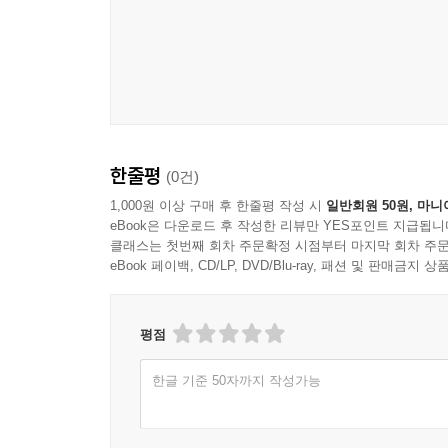
감각적인 자연 체험을 담아낸 수기라는 독특한 성
이어졌으며, 오늘날에도 소로는 초월주의자 중에서 
《월든》의 독창성은 소로 특유의 관조적이면서도 
넘치는 자연의 풍경, 하루하루 꾸려가는 생활, 풍부
하나도 놓치지 않고 들여다보며 그 속에서 우주적 질
한줄평
(0건)
시인의 사색을 동시에 읽으며, 자연 속을 직접 거
출간한 《일기》에 수록된 소로가 직접 그린 스케치를
1,000원 이상 구매 후 한줄평 작성 시
일반회원 50원, 마니
eBook은 다운로드 후 작성한 리뷰만 YES포인트 지급됩니
했다. 책을 펼치고 저자의 이야기를 따라가다 보면 
클래스는 첫번째 회차 주문확정 시점부터 마지막 회차 주문
eBook 페이백, CD/LP, DVD/Blu-ray, 패션 및 판매금
자본주의와 기술 문명에 잠식된 시대,
삶의 본질을 되묻는 시대를 초월한 예언서
평점
《월든》이 오늘날까지 사랑받는 고전인 이유는 무
한글 기준 50자까지 작성가능
문제까지 예언한 통찰의 기록이기 때문이다. 산업
얽매이지 말라는 소로의 메시지는 그 어느 때보다
재산이든, ‘살면서 이 정도는 있어야 한다’, ‘이