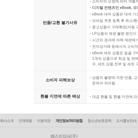
소비자의 요청에 따라 개별
디지털 컨텐츠인 eBook, 
eBook 대여 상품은 대여 기
모바일 쿠폰 등록 후 취소/환
반품/교환 불가사유
중고상품이 구매확정(자동 
LP상품의 재생 불량 원인이 기
시간의 경과에 의해 재판매가
전자상거래 등에서의 소비자
eBook 세트 상품은 일괄 
1개의 상품으로 취급 및 판매
우, 세트 상품 전부 및 세트
상품의 불량에 의한 반품, 교
소비자 피해보상
준하여 처리됨
환불 지연에 따른 배상
대금 환불 및 환불 지연에 
회사소개
인재채용
이용약관
개인정보처리방침
청소년보호정책
도서홍보안내