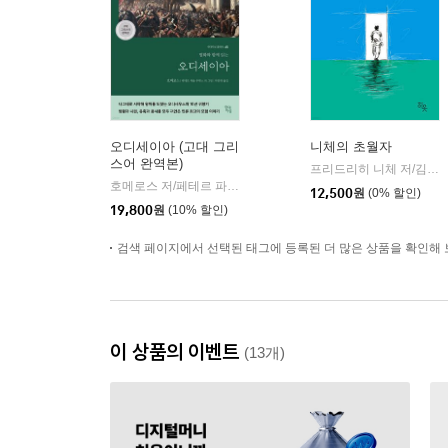
오디세이아 (고대 그리
니체의 초월자
스어 완역본)
프리드리히 니체 저/김철 편역
호메로스 저/페테르 파울 루벤스 그림/박문재 역
현대지성
|
12,500
원
(0% 할인)
19,800
원
(10% 할인)
검색 페이지에서 선택된 태그에 등록된 더 많은 상품을 확인해 
이 상품의 이벤트
(13개)