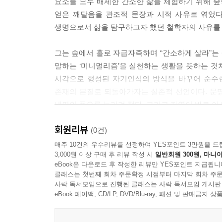
요소를 모두 배제한 간소한 삶을 체험하기 위해 숲
얻은 깨달음을 관조적 문장과 시적 사유로 엮었다
생명으로서 삶을 탐구하고자 했던 철학자의 사유를 
그는 숲에서 홀로 자급자족하며 “간소하게 살라”는 
말하는 ‘미니멀리즘’을 실천하는 생활을 뜻하는 것
시각으로 형성된 자기인식의 방식을 바꾸어 순수한
존재의 본질로 되돌아가자는 실존적 선언이다. 문
내면의 풍요를 누리려 했다. 그리고 자연이 바로 이
회원리뷰
물질 만능주의에 빠진 현대인에게 경종을 울리는
(0건)
초월주의 철학자 헨리 데이비드 소로의 실존 실험
매주 10건의 우수리뷰를 선정하여 YES포인트 3만원을 드
3,000원 이상 구매 후 리뷰 작성 시
일반회원 300원, 마니아
eBook은 다운로드 후 작성한 리뷰만 YES포인트 지급됩니
소로는 19세기 철학계의 큰 주류였던 초월주의, 
클래스는 첫번째 회차 주문확정 시점부터 마지막 회차 주문
철학가·문학가들과 교류하기도 했다. 실제로 소로가
사락 독서모임으로 진행된 클래스는 사락 독서모임 게시판
에머슨이 호의를 베푼 덕이다. 그러나 소로는 다른
eBook 페이백, CD/LP, DVD/Blu-ray, 패션 및 판매금
관점을 정립했다. 에머슨을 비롯한 당대 초월주의
내부에서 자연을 관찰하고 주변 환경과 공명했다.