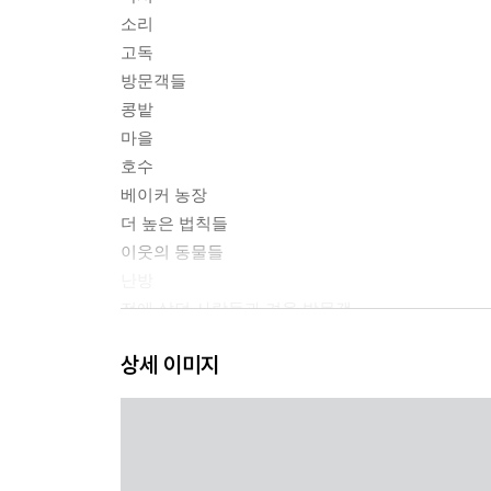
소리
고독
방문객들
콩밭
마을
호수
베이커 농장
더 높은 법칙들
이웃의 동물들
난방
전에 살던 사람들과 겨울 방문객
겨울 동물들
상세 이미지
겨울의 호수
봄
맺는말
작품 해설