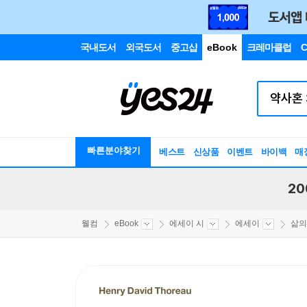
국내도서
외국도서
중고샵
eBook
크레마클럽
C
빠른분야찾기
베스트
신상품
이벤트
바이백
매
20
웰컴
eBook
에세이 시
에세이
삶의 