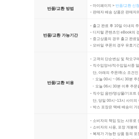
마이페이지 >
반품/교환 신청
반품/교환 방법
판매자 배송 상품은 판매자와
출고 완료 후 10일 이내의 
디지털 콘텐츠인 eBook의 
반품/교환 가능기간
중고상품의 경우 출고 완료일
모바일 쿠폰의 경우 유효기간(
고객의 단순변심 및 착오구
직수입양서/직수입일서중 일
단, 아래의 주문/취소 조건인
오늘 00시 ~ 06시 30분 
반품/교환 비용
오늘 06시 30분 이후 주문
직수입 음반/영상물/기프트 
단, 당일 00시~13시 사이
박스 포장은 택배 배송이 가
소비자의 책임 있는 사유로 
소비자의 사용, 포장 개봉에 
복제가 가능한 상품 등의 포장을 