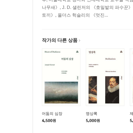
나무새》, J. D. 샐린저의 《호밀밭의 파수
토끼》, 올더스 헉슬리의 《멋진...
작가의 다른 상품
어둠의 심장
명상록
제
4,500
원
5,000
원
5