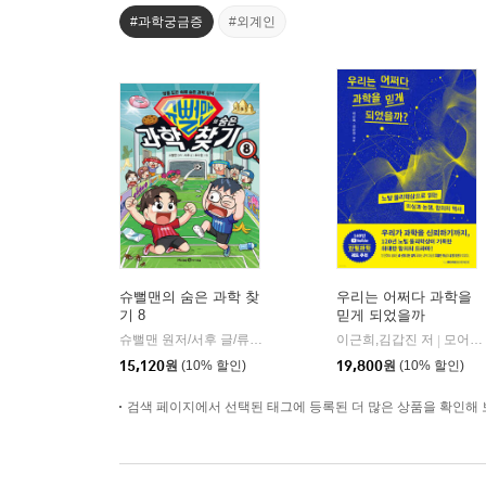
#과학궁금증
#외계인
슈뻘맨의 숨은 과학 찾
우리는 어쩌다 과학을
기 8
믿게 되었을까
슈뻘맨 원저/서후 글/류수형 그림/샌드박스네트워크,정재형 감수
이근희,김갑진 저
모어사이언스
|
15,120
원
(10% 할인)
19,800
원
(10% 할인)
검색 페이지에서 선택된 태그에 등록된 더 많은 상품을 확인해 