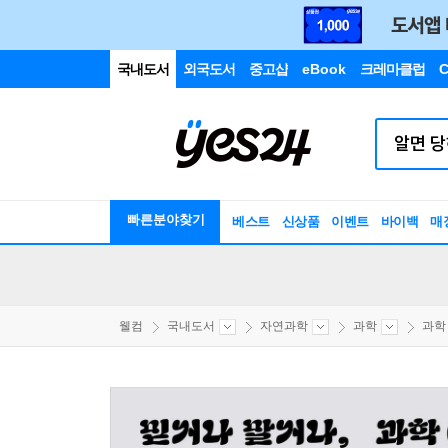
국내도서
외국도서
중고샵
eBook
크레마클럽
C
빠른분야찾기
베스트
신상품
이벤트
바이백
매
웰컴
국내도서
자연과학
과학
과학