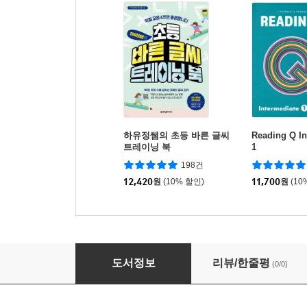
하유정쌤의 초등 바른 글씨
Reading Q In
트레이닝 북
1
198건
12,420
원
(10% 할인)
11,700
원
(10
믿거나 말거나, 과학(X)입니다
도서정보
리뷰/한줄평
(0/0)