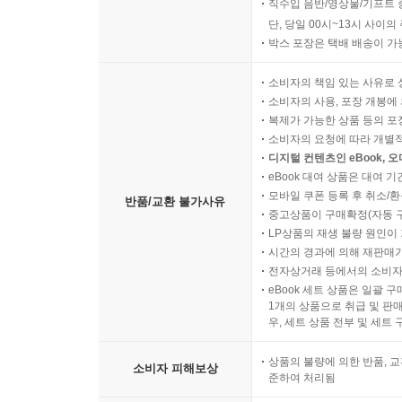
직수입 음반/영상물/기프트 
단, 당일 00시~13시 사이
박스 포장은 택배 배송이 가
소비자의 책임 있는 사유로 
소비자의 사용, 포장 개봉에 
복제가 가능한 상품 등의 포장을 
소비자의 요청에 따라 개별
디지털 컨텐츠인 eBook, 
eBook 대여 상품은 대여 기
모바일 쿠폰 등록 후 취소/환
반품/교환 불가사유
중고상품이 구매확정(자동 
LP상품의 재생 불량 원인이 기
시간의 경과에 의해 재판매가
전자상거래 등에서의 소비자
eBook 세트 상품은 일괄 
1개의 상품으로 취급 및 판매
우, 세트 상품 전부 및 세트
상품의 불량에 의한 반품, 교
소비자 피해보상
준하여 처리됨