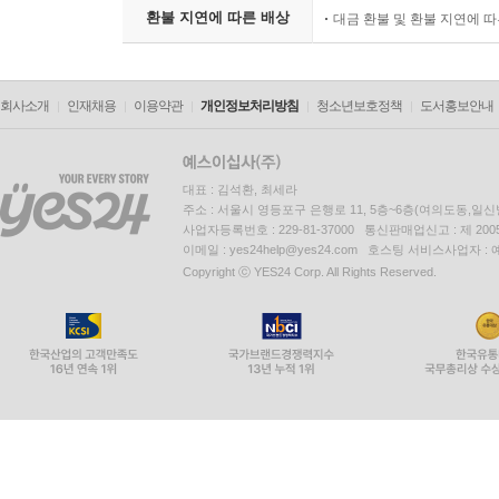
환불 지연에 따른 배상
대금 환불 및 환불 지연에 
회사소개
인재채용
이용약관
개인정보처리방침
청소년보호정책
도서홍보안내
대표 : 김석환, 최세라
주소 : 서울시 영등포구 은행로 11, 5층~6층(여의도동,일신
사업자등록번호 : 229-81-37000 통신판매업신고 : 제 200
이메일 : yes24help@yes24.com 호스팅 서비스사업자 :
Copyright ⓒ YES24 Corp. All Rights Reserved.