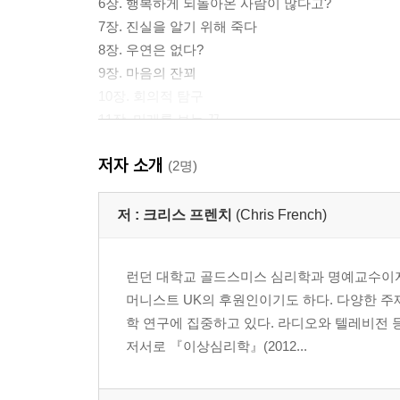
6장. 행복하게 되돌아온 사람이 많다고?
7장. 진실을 알기 위해 죽다
8장. 우연은 없다?
9장. 마음의 잔꾀
10장. 회의적 탐구
11장. 미래를 보는 꿈
12장. 삶 또는 산 사람들을 위한 교훈
저자 소개
(2명)
나가며: 회의주의의 한계
저 :
크리스 프렌치
(Chris French)
감사의 말
주석과 참고문헌
런던 대학교 골드스미스 심리학과 명예교수이자
머니스트 UK의 후원인이기도 하다. 다양한 주
학 연구에 집중하고 있다. 라디오와 텔레비전 
저서로 『이상심리학』(2012...