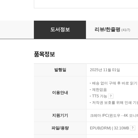
웰컴 투 탄광촌 이발소
도서정보
리뷰/한줄평
(41/7)
품목정보
발행일
2025년 11월 01일
배송 없이 구매 후 바로 읽
제한없음
이용안내
TTS 가능
저작권 보호를 위해 인쇄 기
지원기기
크레마 /PC(윈도우 - 4K 
파일/용량
EPUB(DRM) | 32.10MB