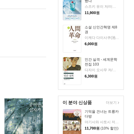
했다
스즈키 유이 저/이지수 역
11,900
원
소설 신인간혁명 제8
권
이케다 다이사쿠(池田大作) 저
6,000
원
인간 실격 - 세계문학
전집 103
다자이 오사무 저/김춘미 역
6,300
원
이 분야 신상품
더보기
기억을 건너는 트릉카
다방
야기사와 사토시 저/임희선 역
11,700
원
(10% 할인)