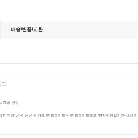
배송/반품/교환
기
능 제공 안함
모니터 미지원) /아이폰 /아이패드 /안드로이드폰 /안드로이드패드 /전자책단말기(저사양 기