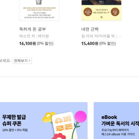
독하게 돈 공부
내면 근력
히읏
박소연 저
메이븐
짐 머피 저/지여울 역
윌북(willboo
|
|
|
16,100
원
(0% 할인)
15,400
원
(0% 할인)
보세요.
전체보기