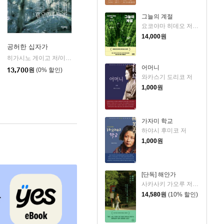
그늘의 계절
요코야마 히데오 저/민경욱 역
14,000
원
공허한 십자가
k)
히가시노 게이고 저/이선희 역
자음과모음
|
어머니
13,700
원
(0% 할인)
와카스기 도리코 저
1,000
원
가자미 학교
하야시 후미코 저
1,000
원
[단독] 해안가
사카사키 가오루 저/원선미 역
14,580
원
(10% 할인)