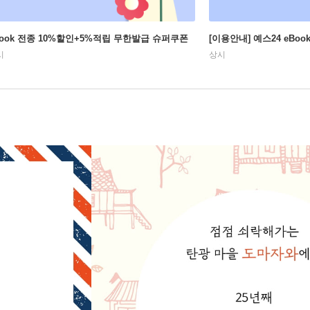
Book 전종 10%할인+5%적립 무한발급 슈퍼쿠폰
[이용안내] 예스24 eBo
시
상시