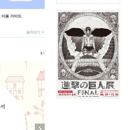
ok 이용 가이드
펼쳐보기
1
/5