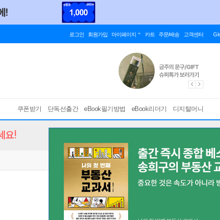
로그인
회원가입
마이페이지
카트
주문/배송
고객센터
Gl
쿠폰받기
단독선출간
eBook필기방법
eBook리더기
디지털머니
세요!