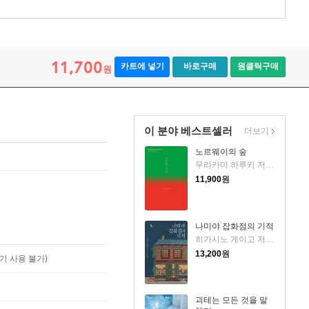
11,700
카트에 넣기
바로구매
원클릭구매
원
이 분야 베스트셀러
더보기
노르웨이의 숲
무라카미 하루키 저/양억관 역
11,900
원
나미야 잡화점의 기적
히가시노 게이고 저/양윤옥 역
13,200
원
기 사용 불가)
괴테는 모든 것을 말