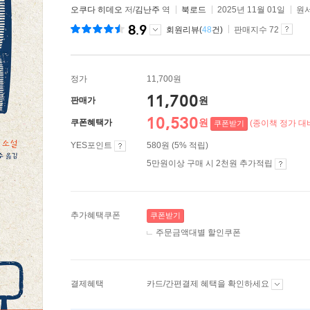
오쿠다 히데오
저/
김난주
역
북로드
2025년 11월 01일
원서
8.9
회원리뷰(
48
건)
판매지수 72
정가
11,700원
11,700
원
판매가
10,530
원
쿠폰혜택가
(종이책 정가 대비
쿠폰받기
YES포인트
580원 (5% 적립)
5만원이상 구매 시 2천원 추가적립
추가혜택쿠폰
쿠폰받기
주문금액대별 할인쿠폰
결제혜택
카드/간편결제 혜택을 확인하세요