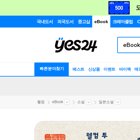
국내도서
외국도서
중고샵
eBook
크레마클럽
C
빠른분야찾기
베스트
신상품
이벤트
바이백
매
웰컴
eBook
소설
일본소설