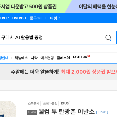
D/LP
DVD/BD
문구
/GIFT
티켓
장안내
채널예스
사락
예스펀딩
클래스24
독서유형검사
RBTI Lab
독서유형검사
주말에는 더욱 알뜰하게!
최대 2,000원 상품권 받으
소득공제
크레마클럽
EPUB
웰컴 투 탄광촌 이발소
[ EPUB ]
eBook