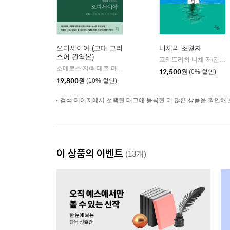
오디세이아 (고대 그리
니체의 초월자
스어 완역본)
프리드리히 니체 저/김철 편역
호메로스 저/페테르 파울 루벤스 그림/박문재 역
현대지성
|
12,500
원
(0% 할인)
19,800
원
(10% 할인)
검색 페이지에서 선택된 태그에 등록된 더 많은 상품을 확인해 
이 상품의 이벤트
(13개)