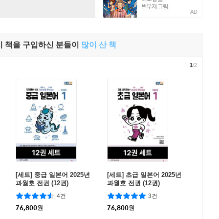
AD
이 책을 구입하신 분들이
많이 산 책
1
/2
[세트] 중급 일본어 2025년
[세트] 초급 일본어 2025년
과월호 전권 (12권)
과월호 전권 (12권)
4건
3건
76,800
원
76,800
원