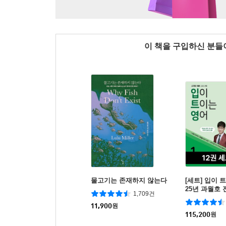
이 책을 구입하신 분
물고기는 존재하지 않는다
[세트] 입이 
25년 과월호 전
1,709건
11,900
원
115,200
원