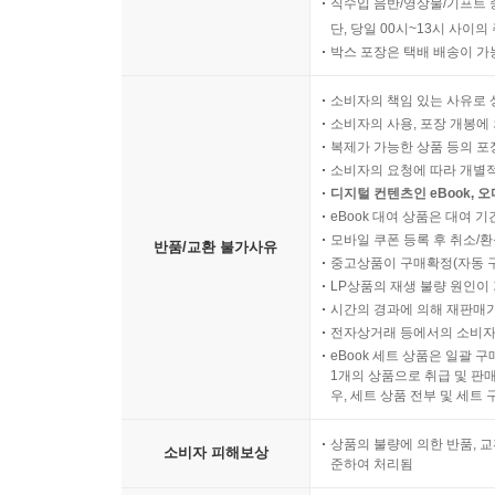
직수입 음반/영상물/기프트 
단, 당일 00시~13시 사이
박스 포장은 택배 배송이 가
소비자의 책임 있는 사유로 
소비자의 사용, 포장 개봉에 
복제가 가능한 상품 등의 포장을 
소비자의 요청에 따라 개별
디지털 컨텐츠인 eBook, 
eBook 대여 상품은 대여 기
모바일 쿠폰 등록 후 취소/환
반품/교환 불가사유
중고상품이 구매확정(자동 
LP상품의 재생 불량 원인이 기
시간의 경과에 의해 재판매가
전자상거래 등에서의 소비자
eBook 세트 상품은 일괄 
1개의 상품으로 취급 및 판매
우, 세트 상품 전부 및 세트
상품의 불량에 의한 반품, 교
소비자 피해보상
준하여 처리됨