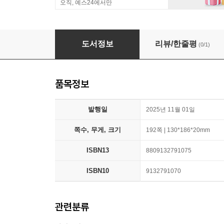
오직, 예스24에서만
만년형 이화플래너(2026년판)
도서정보
리뷰/한줄평
(0/1)
품목정보
발행일
2025년 11월 01일
쪽수, 무게, 크기
192쪽 | 130*186*20mm
ISBN13
8809132791075
ISBN10
9132791070
관련분류