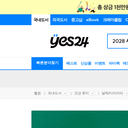
국내도서
외국도서
중고샵
eBook
크레마클럽
C
빠른분야찾기
베스트
신상품
이벤트
바이백
매
웰컴
국내도서
건강 취미
달력/다이어리