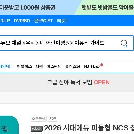
D/LP
DVD/BD
문구
/GIFT
티켓
독서유형검사
RBTI Lab
장안내
채널예스
사락
예스펀딩
클래스24
독서유형검사
크클 심야 독서 모임
OPEN
소득공제
PDF
2026 시대에듀 피듈형 NCS
eBook