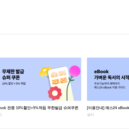
Book 전종 10%할인+5%적립 무한발급 슈퍼쿠폰
[이용안내] 예스24 eBo
시
상시