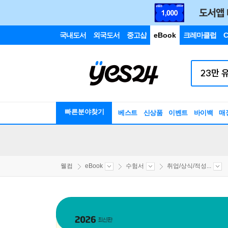
국내도서
외국도서
중고샵
eBook
크레마클럽
C
빠른분야찾기
베스트
신상품
이벤트
바이백
매
웰컴
eBook
수험서
취업/상식/적성...