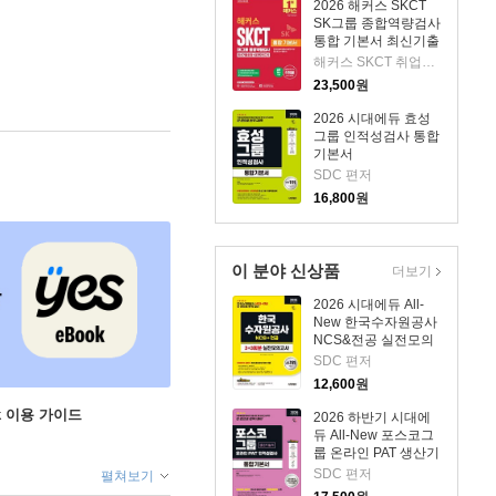
2026 해커스 SKCT
SK그룹 종합역량검사
통합 기본서 최신기출
유형+실전모의고사
해커스 SKCT 취업교육연구소 저
23,500
원
2026 시대에듀 효성
그룹 인적성검사 통합
기본서
SDC 편저
16,800
원
이 분야 신상품
더보기
2026 시대에듀 All-
New 한국수자원공사
NCS&전공 실전모의
고사 3+3회분
SDC 편저
12,600
원
ok 이용 가이드
2026 하반기 시대에
듀 All-New 포스코그
룹 온라인 PAT 생산기
술직 통합기본서
SDC 편저
펼쳐보기