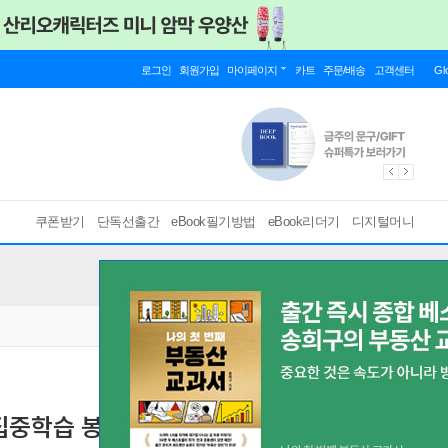
로그인
회원가입
마이페이지
카트
주문/배송
고객센터
Gl
쿠폰받기
단독선출간
eBook필기방법
eBook리더기
디지털머니
 집중학습 봉투모의고사 7회분
[ 스마트한 PDF 필기 기