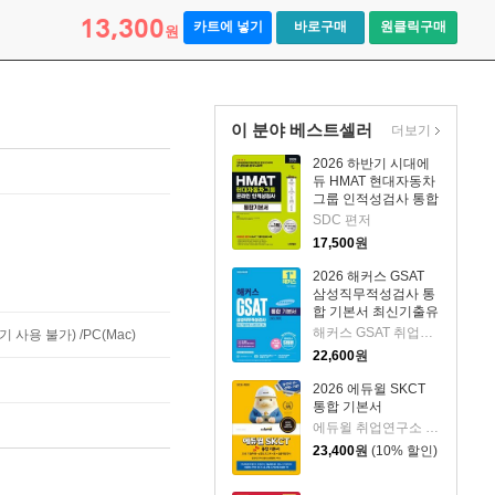
13,300
카트에 넣기
바로구매
원클릭구매
원
이 분야 베스트셀러
더보기
2026 하반기 시대에
듀 HMAT 현대자동차
그룹 인적성검사 통합
기본서
SDC 편저
17,500
원
2026 해커스 GSAT
삼성직무적성검사 통
합 기본서 최신기출유
형+실전모의고사 (수
해커스 GSAT 취업교육연구소 저
사용 불가) /PC(Mac)
리/추리)
22,600
원
2026 에듀윌 SKCT
통합 기본서
에듀윌 취업연구소 편저
23,400
원
(10% 할인)