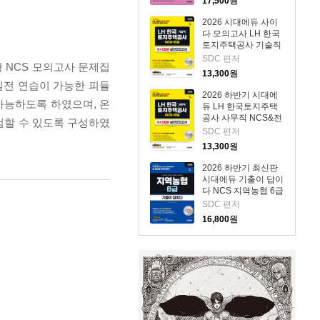
17,500
원
2026 시대에듀 사이
다 모의고사 LH 한국
토지주택공사 기술직
NCS+전공
SDC 편저
형 NCS 모의고사 문제집
13,300
원
 실전 연습이 가능한 피듈
2026 하반기 시대에
 가능하도록 하였으며, 온
듀 LH 한국토지주택
공사 사무직 NCS&전
검할 수 있도록 구성하였
공 실전모의고사 6+5
SDC 편저
회분
13,300
원
2026 하반기 최신판
시대에듀 기출이 답이
다 NCS 지역농협 6급
필기시험
SDC 편저
16,800
원