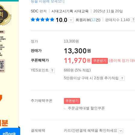
능을 사용해 보세요! ]
SDC
편저
시대고시기획 시대교육
2025년 11월 20일
10.0
회원리뷰(
12
건)
판매지수 1,140
정가
13,300원
13,300
원
판매가
11,970
원
쿠폰혜택가
(종이책 정가 대비
쿠폰받기
YES포인트
660원 (5% 적립)
5만원이상 구매 시 2천원 추가적립
추가혜택쿠폰
쿠폰받기
주문금액대별 할인쿠폰
결제혜택
카드/간편결제 혜택을 확인하세요