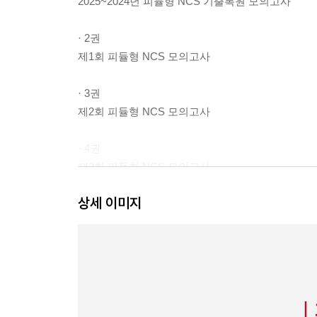
2025~2024년 피듈형 NCS 기출복원 모의고사
· 2권
제1회 피듈형 NCS 모의고사
· 3권
제2회 피듈형 NCS 모의고사
· 4권
제3회 피듈형 NCS 모의고사
상세 이미지
· 5권
제4회 피듈형 NCS 모의고사
· 6권
정답 및 해설
OMR 답안카드