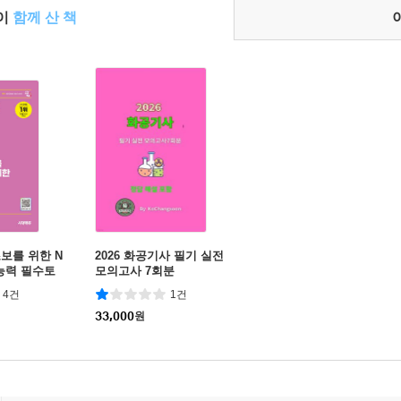
들이
함께 산 책
보를 위한 N
2026 화공기사 필기 실전
능력 필수토
모의고사 7회분
4건
1건
33,000
원