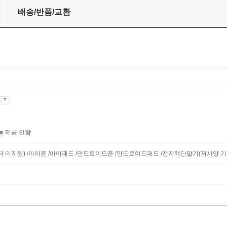
고사 7회분
배송/반품/교환
기
능 제공 안함
니터 미지원) /아이폰 /아이패드 /안드로이드폰 /안드로이드패드 /전자책단말기(저사양 기기 