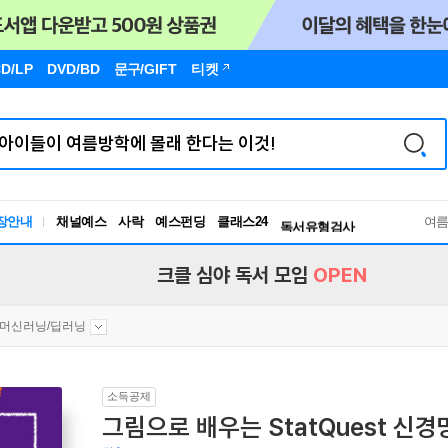
D/LP
DVD/BD
문구
/GIFT
티켓
장안내
채널예스
사락
예스펀딩
클래스24
독서유형검사
여
RBTI Lab
독서유형검사
크클 심야 독서 모임
OPEN
머신러닝/딥러닝
소득공제
그림으로 배우는 StatQuest 신경망