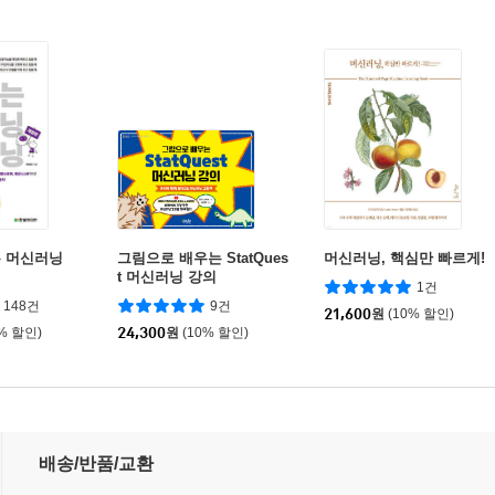
 머신러닝
그림으로 배우는 StatQues
머신러닝, 핵심만 빠르게!
t 머신러닝 강의
1건
148건
9건
21,600
원
(10% 할인)
0% 할인)
24,300
원
(10% 할인)
배송/반품/교환