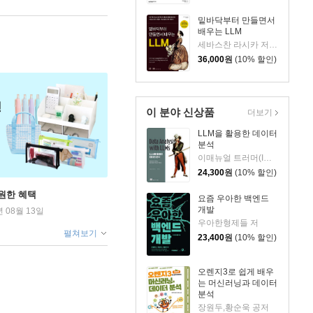
밑바닥부터 만들면서
배우는 LLM
세바스찬 라시카 저/박해선 역
36,000
원
(10% 할인)
이 분야 신상품
더보기
LLM을 활용한 데이터
분석
이매뉴얼 트러머(Immanuel Trummer) 저/옥경석 역
24,300
원
(10% 할인)
원한 혜택
요즘 우아한 백엔드
개발
년 08월 13일
우아한형제들 저
펼쳐보기
23,400
원
(10% 할인)
오렌지3로 쉽게 배우
는 머신러닝과 데이터
분석
장원두,황순욱 공저