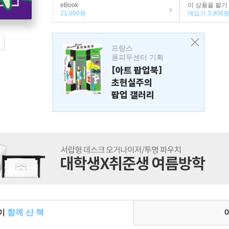
eBook
이 상품을 팔기
21,000원
매입가 3,900
프랑스
퐁피두센터 기획
[아트 팝업북]
초현실주의
팝업 갤러리
들이
함께 산 책