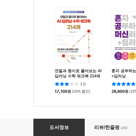
연필과 종이로 풀어보는 AI
혼자 공부하는
딥러닝 수학 워크북 214제
+딥러닝
1건
17,100
원
(10% 할인)
28,800
원
(1
그림으로 배우는 StatQuest 신경망 & AI 강의
도서정보
리뷰/한줄평
(2/0)