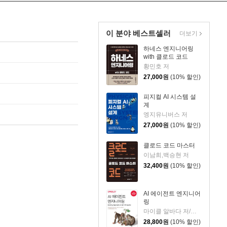
이 분야 베스트셀러
더보기
하네스 엔지니어링
with 클로드 코드
황민호 저
27,000
원
(10% 할인)
피지컬 AI 시스템 설
계
엥지유니버스 저
27,000
원
(10% 할인)
클로드 코드 마스터
이남희,백승현 저
32,400
원
(10% 할인)
AI 에이전트 엔지니어
링
마이클 알바다 저/강민혁 역
28,800
원
(10% 할인)