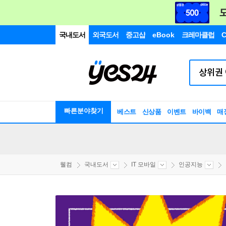
국내도서
외국도서
중고샵
eBook
크레마클럽
C
빠른분야찾기
베스트
신상품
이벤트
바이백
매
웰컴
국내도서
IT 모바일
인공지능