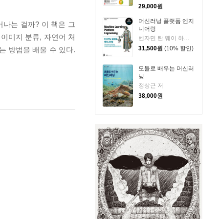
29,000
원
머신러닝 플랫폼 엔지
나는 걸까? 이 책은 그
니어링
이미지 분류, 자연어 처
벤자민 탄 웨이 하오,샤눕 파드마나반,바룬 말랴 저/허정준 역
31,500
원
(10% 할인)
 방법을 배울 수 있다.
모듈로 배우는 머신러
닝
정상근 저
38,000
원