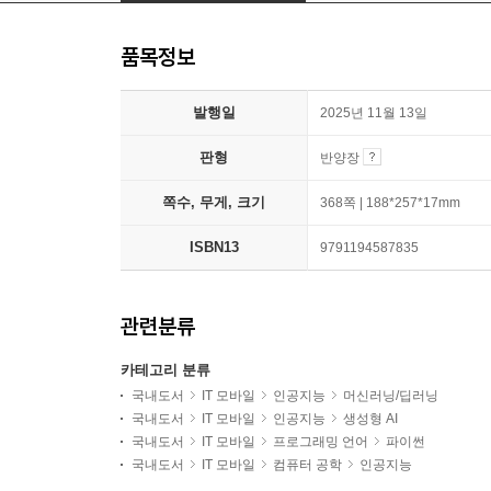
품목정보
발행일
2025년 11월 13일
판형
반양장
쪽수, 무게, 크기
368쪽 | 188*257*17mm
ISBN13
9791194587835
관련분류
카테고리 분류
국내도서
IT 모바일
인공지능
머신러닝/딥러닝
국내도서
IT 모바일
인공지능
생성형 AI
국내도서
IT 모바일
프로그래밍 언어
파이썬
국내도서
IT 모바일
컴퓨터 공학
인공지능