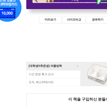
미리보기
사이즈비교
공유하기
[대학생X취준생] 여름방학
기간 한정 특가 도서
오직, 예스24에서만
이 책을 구입하신 분