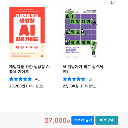
1
/4
개발자를 위한 생성형 AI
AI 개발자가 되고 싶으세
활용 가이드
요?
14건
5건
25,200
원
(10% 할인)
22,500
원
(10% 할인)
27,000
카트에 넣기
바로구매
원