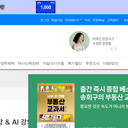
로그인
회원가입
마이페이지
카트
주문/배송
고객센터
Gl
름방학혜택
예사단독판매
이달의사은품
특가할인
추천도서
대량/법인
 & AI 강의
머리에 쏙쏙 들어오는 딥러닝 그림책
[ 반양