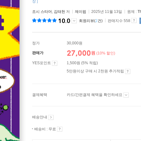
장 ]
조시 스타머
,
김태헌
저
제이펍
2025년 11월 13일
원제 :
Th
10.0
회원리뷰(
2
건)
판매지수 558
정가
30,000원
27,000
원
판매가
(10% 할인)
YES포인트
1,500원 (5% 적립)
5만원이상 구매 시 2천원 추가적립
결제혜택
카드/간편결제 혜택을 확인하세요
배송안내
배송비 : 무료