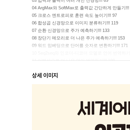
03 입력과 출력이 여러 개인 신경망!!! 69
04 ArgMax와 SoftMax로 출력값 간단하게 만들기!!! 
05 크로스 엔트로피로 훈련 속도 높이기!!! 97
06 합성곱 신경망으로 이미지 분류하기!!! 119
07 순환 신경망으로 주가 예측하기!!! 133
08 장단기 메모리로 더 나은 주가 예측하기!!! 153
09 워드 임베딩으로 단어를 숫자로 변환하기!!! 171
10 Seq2seq와 인코더-디코더 모델로 언어 번역하기!!
11 어텐션으로 더 나은 언어 번역하기!!! 199
12 트랜스포머로 더욱 강력한 언어 번역하기!!! 213
상세 이미지
13 디코더-온리 트랜스포머로 대량의 텍스트 생성하기!
14 인코더-온리 트랜스포머로 분류와 클러스터링하기!!
부록(학교에서 배웠겠지만 아마도 지금은 잊어버렸을 내
감사의 글 354 / 참고 문헌 355 / 찾아보기 356