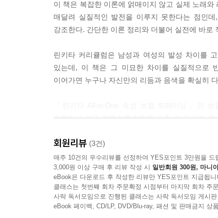
② 사랑과 평화 〈딱 꼬집어 얘기할 수 없어요〉
이 책은 복잡한 이론에 얽매이지 않고 실제 노래와
③ 동요 〈오빠생각〉
매달려 실질적인 발전을 이루지 못한다는 점인데,
강조한다. 간단한 이론 정리와 더불어 실전에 바로 
SECTION 05 노래의 발성 포인트
◈ Drum의 Kick ◈
린키타 커리큘럼은 남성과 여성의 발성 차이를 고
① 송골매 〈어쩌다 마주친 그대〉
있는데, 이 책은 그 미묘한 차이를 실질적으로
② 신형원 〈개똥벌레〉
이어가면 누구나 자신만의 리듬과 음색을 확실히 다져
③ 폴리리듬 실전 응용
『린키타 All-in-One 속성 보컬 트레이닝』은
CHAPTER 05 음정 트레이닝
좌절하지 않고 기본기를 탄탄히 다질 수 있으며, 전
사람에게 ‘따라 하면 반드시 실력이 는다’는 확신을 
회원리뷰
SECTION 01 기본음정 1단계
(3건)
① 남자 음정연습 1단계
매주 10건의 우수리뷰를 선정하여 YES포인트 3만원을 드
3,000원 이상 구매 후 리뷰 작성 시
일반회원 300원, 마니아
② 여자 음정연습 1단계
eBook은 다운로드 후 작성한 리뷰만 YES포인트 지급됩니
클래스는 첫번째 회차 주문확정 시점부터 마지막 회차 주문
SECTION 02 기본음정 2단계
사락 독서모임으로 진행된 클래스는 사락 독서모임 게시판
① 남자 음정
eBook 페이백, CD/LP, DVD/Blu-ray, 패션 및 판매금