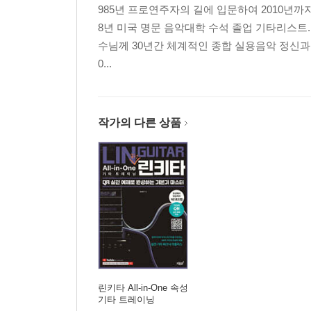
985년 프로연주자의 길에 입문하여 2010년까지
① 보이지 않는 현대음악의 약속
8년 미국 명문 음악대학 수석 졸업 기타리스트
② 보컬이 필수적으로 해야 하는 실천적 노력과 방
수님께 30년간 체계적인 종합 실용음악 정신과 
0...
SECTION 03 노래의 배경과 성장
◈ 노래의 정의 ◈
CHAPTER 03 호흡과 발성
작가의 다른 상품
SECTION 01 호흡과 발성의 분류
SECTION 02 저음 발성, 고음 발성
① 저음 발성은 각자가 음계로 낼 수 있는 최저음까
② 고음 발성은 각자가 낼 수 있는 최대한의 높은 
SECTION 03 고음 발성 및 복합 발성
린키타 All-in-One 속성
기타 트레이닝
CHAPTER 04 리듬(Rhythm) 트레이닝