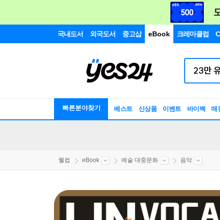
국내도서
외국도서
중고샵
eBook
크레마클럽
C
빠른분야찾기
베스트
신상품
이벤트
바이백
매
웰컴
eBook
예술 대중문화
음악