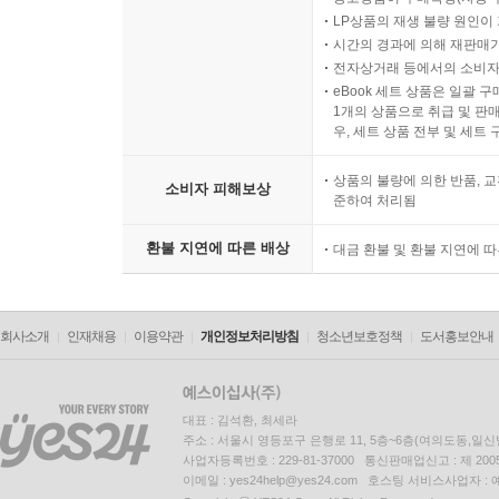
LP상품의 재생 불량 원인이 기
시간의 경과에 의해 재판매가
전자상거래 등에서의 소비자
eBook 세트 상품은 일괄 
1개의 상품으로 취급 및 판매
우, 세트 상품 전부 및 세트
상품의 불량에 의한 반품, 교
소비자 피해보상
준하여 처리됨
환불 지연에 따른 배상
대금 환불 및 환불 지연에 
회사소개
인재채용
이용약관
개인정보처리방침
청소년보호정책
도서홍보안내
대표 : 김석환, 최세라
주소 : 서울시 영등포구 은행로 11, 5층~6층(여의도동,일신
사업자등록번호 : 229-81-37000 통신판매업신고 : 제 200
이메일 : yes24help@yes24.com 호스팅 서비스사업자 :