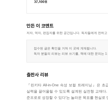
37,100
원
SECTION 01 비트(Beat)의 이해
① 4비트, 8비트, 12비트, 16비트
② 폴리리듬 악센트의 연습
만든 이 코멘트
저자, 역자, 편집자를 위한 공간입니다. 독자들에게 전하고
SECTION 02 기본 리듬 음표 Reading
① 기본 리듬 트레이닝
② 기본 음표 응용
접수된 글은 확인을 거쳐 이 곳에 게재됩니다.
③ 기본 2박 3연음
독자 분들의 리뷰는 리뷰 쓰기를, 책에 대한 문의는 1:
SECTION 03 쉼표 Reading & 타이, 슬러
① 쉼표 트레이닝
출판사 리뷰
② Tie & Slur(Mix Beat) Part. 1
③ Tie & Slur(Mix Beat) Part. 2
『린키타 All-in-One 속성 보컬 트레이닝』은
실력을 끌어올릴 수 있도록 설계된 실전형 교재다. 
SECTION 04 드럼의 비트(Drum Beat)
준프로로 성장할 수 있다’는 놀라운 목표를 현실로 
① 산울림 〈개구쟁이〉