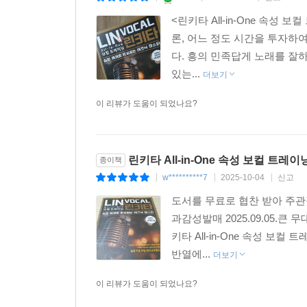
▶ 운동과 음식
<린키타 All-in-One 속
◈ 운동 ◈
론, 어느 정도 시간을 투자하
◈ 음식 ◈
다. 흥의 민족답게 노래를 잘
◈ 차와 음식의 실제 효능 ◈
있는...
더보기
▶ 다양한 리듬의 음악 듣기와 허밍
▶ 노래의 Copy
이 리뷰가 도움이 되었나요?
▶ 보컬들의 나쁜 습관
▶ 노래에 관한 명확한 심사 기준
▶ 작사와 작곡, 편곡에 대한 부연
린키타 All-in-One 속성 보컬 트레이
종이책
▶ 결론
w**********7
2025-10-04
신고
|
|
|
◈ 현대음악 최고의 보컬 ◈
도서를 무료로 협찬 받아 주관적
과감성발매 2025.09.05.
키타 All-in-One 속성 
반열에...
더보기
이 리뷰가 도움이 되었나요?