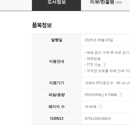
도서정보
리뷰/한줄평
(3/0)
품목정보
발행일
2025년 09월 05일
배송 없이 구매 후 바로 읽
제한없음
이용안내
TTS 가능
저작권 보호를 위해 인쇄 기
지원기기
크레마 /PC(윈도우 - 4K 모
파일/용량
PDF(DRM) | 8.79MB
페이지 수
약 84쪽
ISBN13
9791139228823