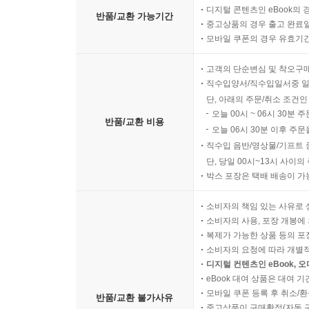
디지털 콘텐츠인 eBook의 
반품/교환 가능기간
중고상품의 경우 출고 완료일
모바일 쿠폰의 경우 유효기간(
고객의 단순변심 및 착오구
직수입양서/직수입일서중 일
단, 아래의 주문/취소 조건인
오늘 00시 ~ 06시 30분 
반품/교환 비용
오늘 06시 30분 이후 주문
직수입 음반/영상물/기프트 
단, 당일 00시~13시 사이
박스 포장은 택배 배송이 가
소비자의 책임 있는 사유로 
소비자의 사용, 포장 개봉에 
복제가 가능한 상품 등의 포장을 
소비자의 요청에 따라 개별
디지털 컨텐츠인 eBook, 
eBook 대여 상품은 대여 기
모바일 쿠폰 등록 후 취소/환
반품/교환 불가사유
중고상품이 구매확정(자동 