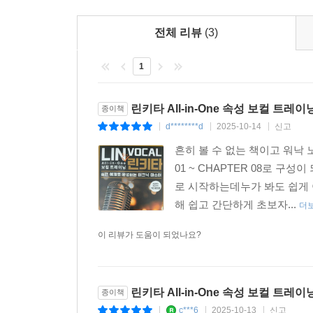
SECTION 02 비브라토에 대하여
전체 리뷰
(3)
① 비브라토의 자리
② 비브라토의 종류
1
③ 최적의 비브라토
④ 잘못된 비브라토의 예
⑤ 최악의 비브라토
린키타 All-in-One 속성 보컬 트레이
종이책
d********d
2025-10-14
신고
|
|
|
CHAPTER 07 Chord Tone 트레이닝
흔히 볼 수 없는 책이고 워낙
01 ~ CHAPTER 08로 
① Chord Tone 1단계 - 남자·여자
로 시작하는데누가 봐도 쉽게 이
② Chord Tone 2단계 - 남자·여자
해 쉽고 간단하게 초보자...
더
③ Chord Tone 3단계 - 남자·여자
④ Chord Tone 4단계 - 텐션 음 - 남자·여자
이 리뷰가 도움이 되었나요?
CHAPTER 08 노래 향상의 기본 생활과 필수적 사
린키타 All-in-One 속성 보컬 트레이
종이책
▶ 하루의 일과에서
c***6
2025-10-13
신고
|
|
|