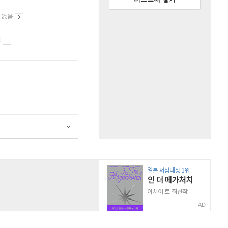
 없음
시
AD