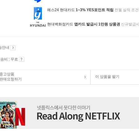
예스24 현대카드
1~3% YES포인트 적립
전월 실적 조건
현대백화점카드
앱카드 발급시 1만원 상품권
신규발급
송안내
송비 : 무료
중고상품
이 상품을 팔기
판매요청하기