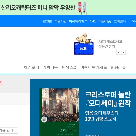
로그인
회원가입
마이페이지
카트
주문/배송
고객센터
Gl
해리포터
캐릭터북
원작소설
어린이특가세트
회원리뷰
기
에디션 안내