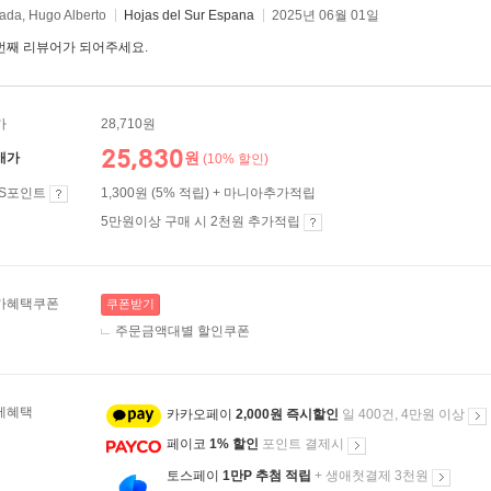
lada, Hugo Alberto
Hojas del Sur Espana
2025년 06월 01일
번째 리뷰어가 되어주세요.
가
28,710원
25,830
원
매가
(10% 할인)
ES포인트
1,300원 (5% 적립) + 마니아추가적립
5만원이상 구매 시 2천원 추가적립
가혜택쿠폰
쿠폰받기
주문금액대별 할인쿠폰
제혜택
카카오페이
2,000원 즉시할인
일 400건, 4만원 이상
페이코
1% 할인
포인트 결제시
토스페이
1만P 추첨 적립
+ 생애첫결제 3천원