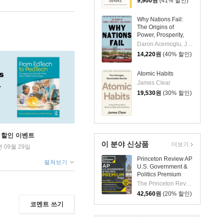
9,900
원
(41% 할인)
Why Nations Fail:
The Origins of
Power, Prosperity,
and Poverty
Daron Acemoglu, James A Robinson
14,220
원
(40% 할인)
Atomic Habits
James Clear
19,530
원
(30% 할인)
학기 할인 이벤트
이 분야 신상품
더보기
년 09월 29일
Princeton Review AP
펼쳐보기
U.S. Government &
Politics Premium
Prep, 25th Edition: 6
The Princeton Review
Practice Tests +
42,560
원
(20% 할인)
Digital Practice
코멘트 쓰기
Online + Content
Review