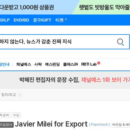
D/LP
DVD/BD
문구
/GIFT
티켓
독서유형검사
장안내
채널예스
사락
예스펀딩
클래스24
RBTI Lab
독서유형검사
박혜진 편집자의 문장 수집,
채널예스 1화 보러 가
정치/외교
득공제
수입
Javier Milei for Export
[ Paperback ]
수입양서
바인딩 & 