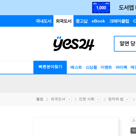
국내도서
외국도서
중고샵
eBook
크레마클럽
C
빠른분야찾기
베스트
신상품
이벤트
바이백
매
웰컴
외국도서
인문 사회
정치와 법
소
직