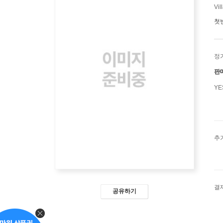
Vil
첫
정
판
Y
추
결
공유하기