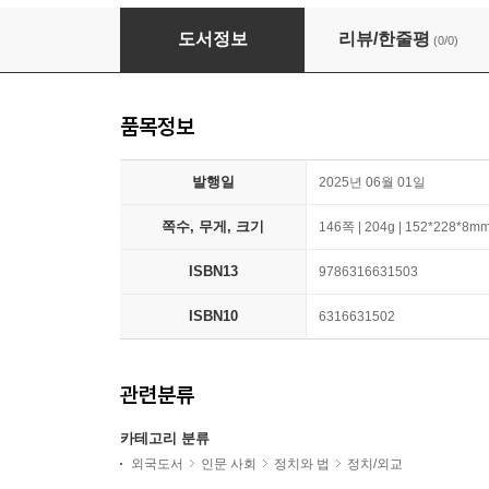
Javier Milei for Export
도서정보
리뷰/한줄평
(0/0)
품목정보
발행일
2025년 06월 01일
쪽수, 무게, 크기
146쪽 | 204g | 152*228*8m
ISBN13
9786316631503
ISBN10
6316631502
관련분류
카테고리 분류
외국도서
인문 사회
정치와 법
정치/외교