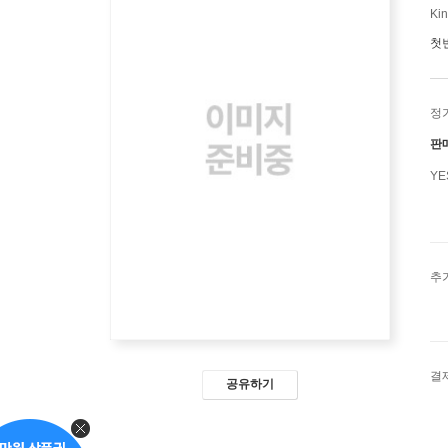
Kin
첫
정
판
Y
추
결
공유하기