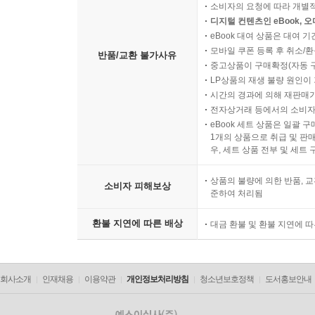
소비자의 요청에 따라 개별
디지털 컨텐츠인 eBook, 
eBook 대여 상품은 대여 기
모바일 쿠폰 등록 후 취소/환
반품/교환 불가사유
중고상품이 구매확정(자동 
LP상품의 재생 불량 원인이 기
시간의 경과에 의해 재판매가
전자상거래 등에서의 소비자
eBook 세트 상품은 일괄 
1개의 상품으로 취급 및 판매
우, 세트 상품 전부 및 세트
상품의 불량에 의한 반품, 교
소비자 피해보상
준하여 처리됨
환불 지연에 따른 배상
대금 환불 및 환불 지연에 
회사소개
인재채용
이용약관
개인정보처리방침
청소년보호정책
도서홍보안내