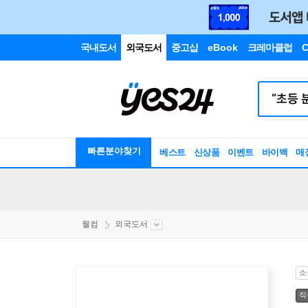
국내도서
외국도서
중고샵
eBook
크레마클럽
C
빠른분야찾기
베스트
신상품
이벤트
바이백
매
웰컴
외국도서
소
직