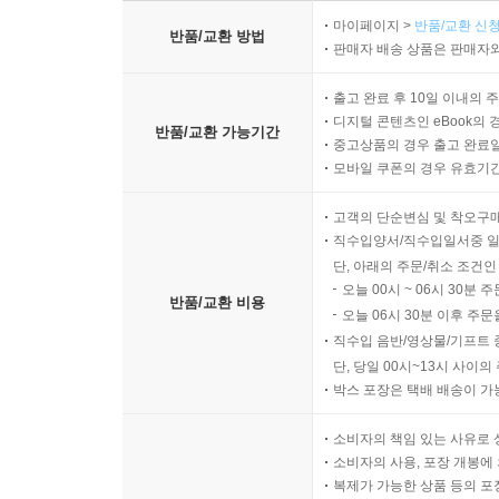
마이페이지 >
반품/교환 신청
반품/교환 방법
판매자 배송 상품은 판매자와
출고 완료 후 10일 이내의 
디지털 콘텐츠인 eBook의 
반품/교환 가능기간
중고상품의 경우 출고 완료일
모바일 쿠폰의 경우 유효기간(
고객의 단순변심 및 착오구
직수입양서/직수입일서중 일
단, 아래의 주문/취소 조건인
오늘 00시 ~ 06시 30분 
반품/교환 비용
오늘 06시 30분 이후 주문
직수입 음반/영상물/기프트 
단, 당일 00시~13시 사이
박스 포장은 택배 배송이 가
소비자의 책임 있는 사유로 
소비자의 사용, 포장 개봉에 
복제가 가능한 상품 등의 포장을 