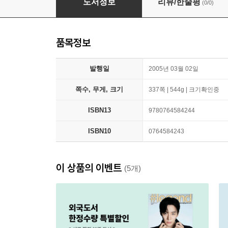
도서정보
리뷰/한줄평
(0/0)
품목정보
발행일
2005년 03월 02일
쪽수, 무게, 크기
337쪽 | 544g | 크기확인중
ISBN13
9780764584244
ISBN10
0764584243
이 상품의 이벤트
(5개)