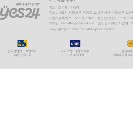
대표 : 김석환, 최세라
주소 : 서울시 영등포구 은행로 11, 5층~6층(여의도동,일신
사업자등록번호 : 229-81-37000 통신판매업신고 : 제 200
이메일 : yes24help@yes24.com 호스팅 서비스사업자 :
Copyright ⓒ YES24 Corp. All Rights Reserved.