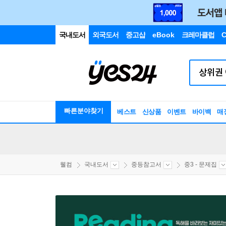
국내도서
외국도서
중고샵
eBook
크레마클럽
C
빠른분야찾기
베스트
신상품
이벤트
바이백
매
웰컴
국내도서
중등참고서
중3 - 문제집