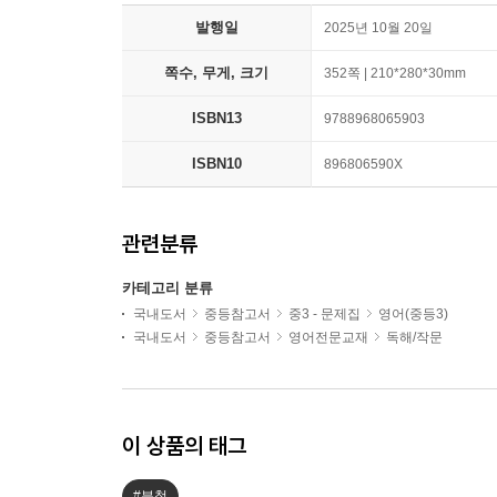
발행일
2025년 10월 20일
쪽수, 무게, 크기
352쪽 | 210*280*30mm
ISBN13
9788968065903
ISBN10
896806590X
관련분류
카테고리 분류
국내도서
중등참고서
중3 - 문제집
영어(중등3)
국내도서
중등참고서
영어전문교재
독해/작문
이 상품의 태그
#분철