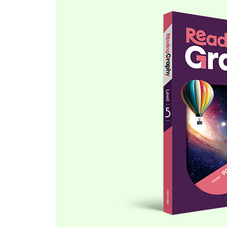
22 Story | 비둘기가 훈장을 받은 이유
23 Trend | 일할 때 이것도 중요해요
24 Fun Facts | SOS는 원래 무슨 뜻일까 Questions i
단어 Review & 1일 1문장 Review
UNIT 09
25 History | 못생기면 유죄라고?
26 Society | 한 마리만 키우면 불법
27 Trend | 지름신은 이제 나를 못 속여! Questions in
단어 Review & 1일 1문장 Review
UNIT 10
28 Inventions | 껌의 마법 같은 재탄생!
29 Society | 이날, 누구를 기억해야 할까요?
30 Animals | 침팬지도 힐링이 필요해! Questions in 
단어 Review & 1일 1문장 Review