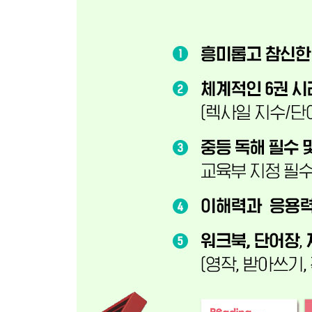
UNIT 11
31 Nature | 하늘에 떠 있는 100마리 코끼리?!
32 Places | 비의 마을의 숨겨진 문제
33 Language | 소리 없이 조화로운 마을, Bengkala의 
단어 Review & 1일 1문장 Review
UNIT 12
34 Language | 리투아니아의 영웅의 도로
35 Origins | 고등학생의 숙제, 역사가 되다!
36 Marketing | 부서졌지만 오히려 좋아 Questions in
단어 Review & 1일 1문장 Review 130