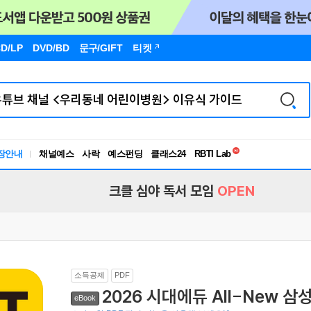
D/LP
DVD/BD
문구
/GIFT
티켓
독서유형검사
RBTI Lab
장안내
채널예스
사락
예스펀딩
클래스24
독서유형검사
크클 심야 독서 모임
OPEN
소득공제
PDF
2026 시대에듀 All-New 
eBook