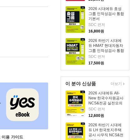
2026 시대에듀 효성
그룹 인적성검사 통합
기본서
SDC 편저
16,800
원
2026 하반기 시대에
듀 HMAT 현대자동차
그룹 인적성검사 통합
기본서
SDC 편저
17,500
원
이 분야 신상품
더보기
2026 시대에듀 All-
New 한국수자원공사
NCS&전공 실전모의
고사 3+3회분
SDC 편저
12,600
원
2026 하반기 시대에
듀 LH 한국토지주택
공사 사무직 NCS&전
ok 이용 가이드
공 실전모의고사 6+5