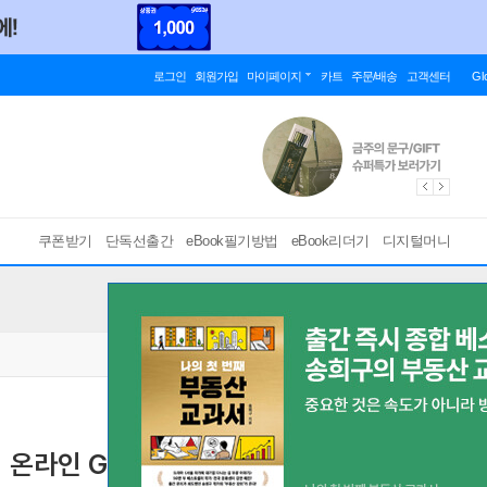
로그인
회원가입
마이페이지
카트
주문/배송
고객센터
Gl
쿠폰받기
단독선출간
eBook필기방법
eBook리더기
디지털머니
삼성 온라인 GSAT 5급 고졸채용 통합기본서
[