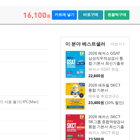
16,100
카트에 넣기
바로구매
원클릭구매
원
이 분야 베스트셀러
더보기
2026 해커스 GSAT
삼성직무적성검사 통
합 기본서 최신기출유
형+실전모의고사 (수
해커스 GSAT 취업교육연구소 저
리/추리)
22,600
원
2026 에듀윌 SKCT
통합 기본서
에듀윌 취업연구소 편저
사용 불가) /PC(Mac)
23,400
원
(10% 할인)
2026 해커스 SKCT
SK그룹 종합역량검사
통합 기본서 최신기출
유형+실전모의고사
해커스 SKCT 취업교육연구소 저
23,500
원