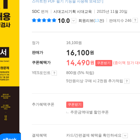
스마트한 PDF 필기 기능을 사용해 보세요! ]
SDC
편저
시대고시기획 시대교육
2025년 11월 20일
10.0
회원리뷰(
13
건)
판매지수 246
정가
16,100원
16,100
원
판매가
14,490
원
쿠폰혜택가
(종이책 정가 대비
쿠폰받기
YES포인트
800원 (5% 적립)
5만원이상 구매 시 2천원 추가적립
추가혜택쿠폰
쿠폰받기
주문금액대별 할인쿠폰
결제혜택
카드/간편결제 혜택을 확인하세요