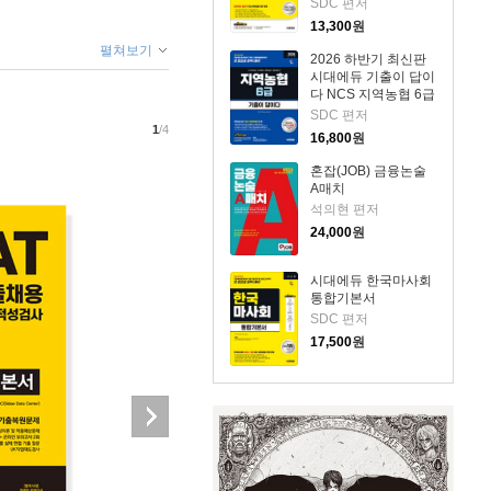
SDC 편저
회분
13,300
원
펼쳐보기
2026 하반기 최신판
시대에듀 기출이 답이
다 NCS 지역농협 6급
필기시험
SDC 편저
1
/4
16,800
원
혼잡(JOB) 금융논술
A매치
석의현 편저
24,000
원
시대에듀 한국마사회
통합기본서
SDC 편저
17,500
원