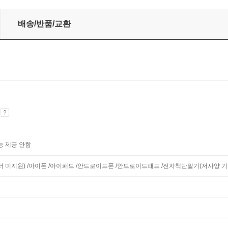
5급 고졸채용 통합기본서
배송/반품/교환
기
능 제공 안함
니터 미지원) /아이폰 /아이패드 /안드로이드폰 /안드로이드패드 /전자책단말기(저사양 기기 