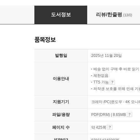
2026 시대에듀 All-New 삼성 온라인 GSAT 
도서정보
리뷰/한줄평
(13/0)
품목정보
발행일
2025년 11월 20일
배송 없이 구매 후 바로 읽
제한없음
이용안내
TTS 가능
저작권 보호를 위해 인쇄 기
지원기기
크레마 /PC(윈도우 - 4K 모
파일/용량
PDF(DRM) | 8.65MB
페이지 수
약 425쪽