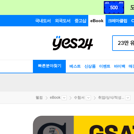
국내도서
외국도서
중고샵
eBook
크레마클럽
C
빠른분야찾기
베스트
신상품
이벤트
바이백
매
웰컴
eBook
수험서
취업/상식/적성...