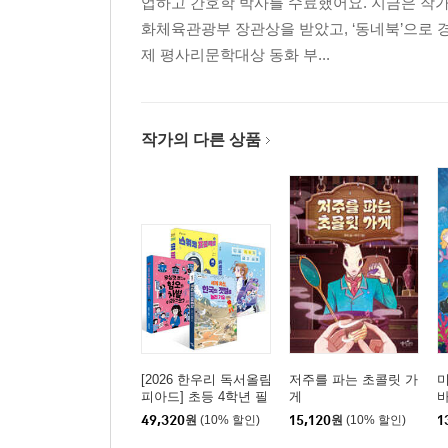
업하고 간호학 박사를 수료했어요. 지금은 작가로
화체육관광부 장관상을 받았고, ‘동네북’으로 
제 평사리문학대상 동화 부...
작가의 다른 상품
[2026 한우리 독서올림
저주를 파는 초콜릿 가
미
피아드] 초등 4학년 필
게
독서 세트
49,320
원
(10% 할인)
15,120
원
(10% 할인)
1