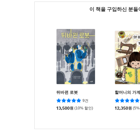
이 책을 구입하신 분
뒤바뀐 로봇
할머니의 가
9건
13,500
원
(10% 할인)
12,350
원
(5%