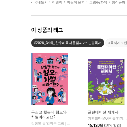
국내도서
어린이
어린이 문학
그림/동화책
창작동화
이 상품의 태그
#2026_34회_한우리독서올림피아드_필독서
#독서지도
무심코 했는데 혐오와
플랜테이션 세계사
차별이라고요?
기획집단 MOIM 글/김지하 그림
김청연 글/김이주 그림
어크로스주니어
|
15,120
원
(10% 할인)