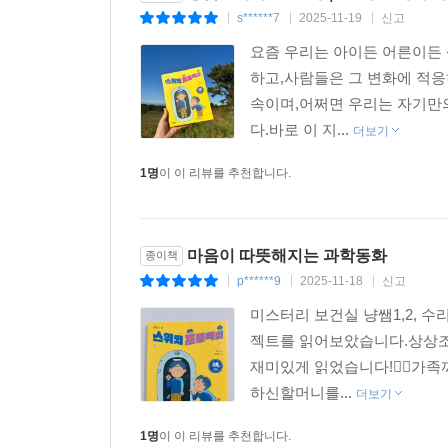
s******7
2025-11-19
신고
|
|
|
요즘 우리는 아이든 어른이든
하고,사람들은 그 변화에 적응
속이며,어쩌면 우리는 자기만
다.바로 이 지...
더보기
1명
이 이 리뷰를 추천합니다.
마음이 따뜻해지는 과학동화
종이책
p******9
2025-11-18
신고
|
|
|
미스터리 보건실 냥쌤1,2,
젝트를 읽어보았습니다.상상조
재미있게 읽었습니다!👍🏻가
하신할머니를...
더보기
1명
이 이 리뷰를 추천합니다.