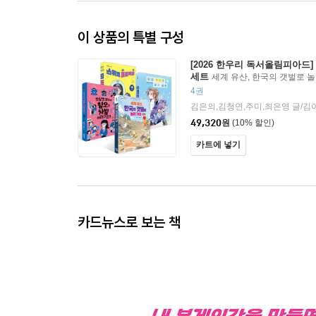
이 상품의 특별 구성
[2026 한우리 독서올림피아드]
세트
세계 유산, 한국의 갯벌로 놀
는데 혐오와 차별이라고요? + 나도
4권
스위치 프로젝트
49,320
원
(10% 할인)
카트에 넣기
카드뉴스로 보는 책