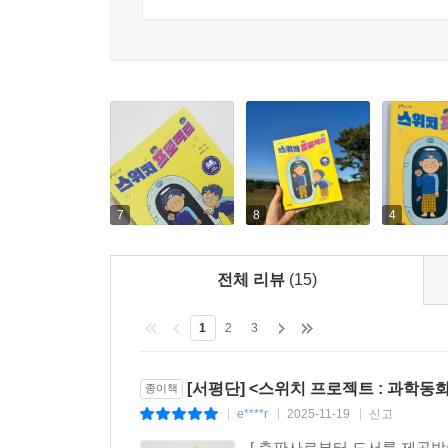
---p.91
7
8
4
전체 리뷰
(15)
1
2
3
[서평단] <스위치 프로젝트 : 과학동화
종이책
e****r
2025-11-19
신고
|
|
|
[ 출판사로부터 도서를 제공받