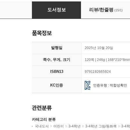
스위치 프로젝트
도서정보
리뷰/한줄평
(15/1)
품목정보
발행일
2025년 10월 20일
쪽수, 무게, 크기
120쪽 | 246g | 168*210*8m
ISBN13
9791192665924
KC인증
인증유형 : 적합성확인
관련분류
카테고리 분류
국내도서
어린이
3-4학년
3-4학년 그림/동화책
3-4