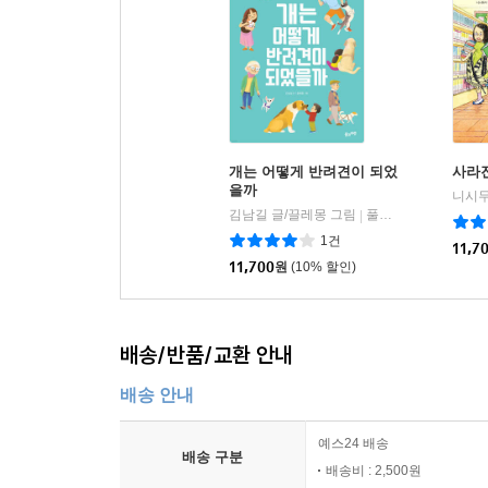
개는 어떻게 반려견이 되었
사라
을까
김남길 글/끌레몽 그림
풀과바람
|
1건
11,7
11,700
원
(10% 할인)
배송/반품/교환 안내
배송 안내
예스24 배송
배송 구분
배송비 : 2,500원