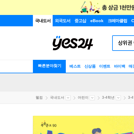
국내도서
외국도서
중고샵
eBook
크레마클럽
C
빠른분야찾기
베스트
신상품
이벤트
바이백
매
웰컴
국내도서
어린이
3-4학년
3-