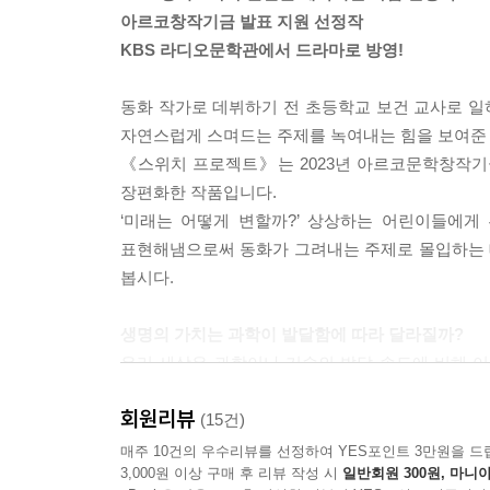
---pp.29~30
아르코창작기금 발표 지원 선정작
KBS 라디오문학관에서 드라마로 방영!
복제인간 훈이가 아빠, 엄마를 끌어안았다. 일곱 살
이를 꼭 감싸안았다.
동화 작가로 데뷔하기 전 초등학교 보건 교사로 
“아빠, 엄마, 사랑해요.”
자연스럽게 스며드는 주제를 녹여내는 힘을 보여준 
“그래, 훈이야. 아빠, 엄마도 너를 정말 사랑해.”
《스위치 프로젝트》는 2023년 아르코문학창작기금
“저 절대 버리지 말아요.”
장편화한 작품입니다.
---p.41
‘미래는 어떻게 변할까?’ 상상하는 어린이들에게
표현해냄으로써 동화가 그려내는 주제로 몰입하는 
복제인간 훈이는 교육받은 대로 당연히 자신도 인간의
봅시다.
인해 할머니 집이 아닌 부모 님의 집으로 배송되었다
이 점점 바뀌었다.
생명의 가치는 과학이 발달함에 따라 달라질까?
---p.46
우리 세상은 과학이나 기술의 발달 속도에 비해 
못한 채, 심각한 가치 혼란을 겪기도 하지요.
“아빠, 엄마. 사실은 내가 진짜야. 저 녀석이 가짜고.
회원리뷰
《스위치 프로젝트》는 초등 중학년 대상의 과학동
(15건)
“무슨 소리야? 내가 진짜야. 네가 복제인간이겠지.”
정상적인 출생과 성장 과정을 겪지 않은 복제인간
매주 10건의 우수리뷰를 선정하여 YES포인트 3만원을 드
화가 난 훈이는 복제인간 훈이를 떠밀었다. 둘은 서
3,000원 이상 구매 후 리뷰 작성 시
일반회원 300원, 마니아
통해 전환하게 되는 가족의 이야기를 통해, 독립적
했다.