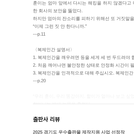
훈이는 엄마 앞에서 다시는 해킹을 하지 않겠다고
한 회사의 보안을 뚫었다.
하지만 엄마의 잔소리를 피하기 위해선 또 거짓말을
“이제 그런 짓 안 한다니까.”
---p.11
〈복제인간 설명서〉
1. 복제인간을 깨우려면 등을 세게 세 번 두드려야 
2. 처음 깨어나면 불안정한 상태로 안정화 시간이 
3. 복제인간을 인격적으로 대해 주십시오. 복제인간
---p.20
“우리 훈이, 우리 똥강아지. 할미가 얼마나 보고 싶
할머니는 밤새 눈물을 훔쳤다.
다음 날 아침, 훈이는 할머니가 만들어 준 나물 반
출판사 리뷰
“야~야~야~할머니가 어때서~ 할머니도 사랑할 수 있
할머니는 훈이 손을 잡고 춤까지 추었다.
2025 경기도 우수출판물 제작지원 사업 선정작