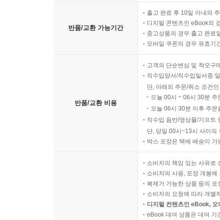
출고 완료 후 10일 이내의 
디지털 콘텐츠인 eBook의 
반품/교환 가능기간
중고상품의 경우 출고 완료일
모바일 쿠폰의 경우 유효기간(
고객의 단순변심 및 착오구
직수입양서/직수입일서중 일
단, 아래의 주문/취소 조건인
오늘 00시 ~ 06시 30분 
반품/교환 비용
오늘 06시 30분 이후 주문
직수입 음반/영상물/기프트 
단, 당일 00시~13시 사이
박스 포장은 택배 배송이 가
소비자의 책임 있는 사유로 
소비자의 사용, 포장 개봉에 
복제가 가능한 상품 등의 포장을 
소비자의 요청에 따라 개별
디지털 컨텐츠인 eBook, 
eBook 대여 상품은 대여 기