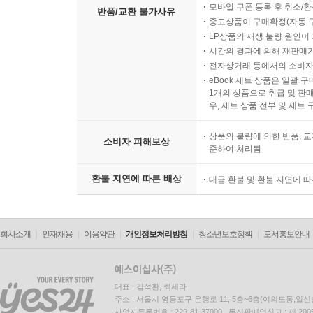
모바일 쿠폰 등록 후 취소/환
반품/교환 불가사유
중고상품이 구매확정(자동 
LP상품의 재생 불량 원인이 기
시간의 경과에 의해 재판매가
전자상거래 등에서의 소비자
eBook 세트 상품은 일괄 
1개의 상품으로 취급 및 판매
우, 세트 상품 전부 및 세트
상품의 불량에 의한 반품, 교
소비자 피해보상
준하여 처리됨
환불 지연에 따른 배상
대금 환불 및 환불 지연에 
회사소개
인재채용
이용약관
개인정보처리방침
청소년보호정책
도서홍보안내
대표 : 김석환, 최세라
주소 : 서울시 영등포구 은행로 11, 5층~6층(여의도동,일신
사업자등록번호 : 229-81-37000 통신판매업신고 : 제 200