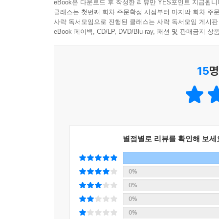
eBook은 다운로드 후 작성한 리뷰만 YES포인트 지급됩니
“어떻게 이런 일이 생겼지? 누가 진짜인 거야?”
클래스는 첫번째 회차 주문확정 시점부터 마지막 회차 주문
누가 진짜고, 누가 가짜일까?
사락 독서모임으로 진행된 클래스는 사락 독서모임 게시판
---p.64
가족끼리도 정서적 연결이 느슨한 미래 시대. 다양
eBook 페이백, CD/LP, DVD/Blu-ray, 패션 및 판매금
정서적 유대관계에 목말라 하는 사람이 점점 늘어
규주 : 어차피 인간에게 헌신하고 곧 죽을 목숨인데, 
복제인간을 주문, 생산, 판매하는 시스템이 인기입니
미소 : 복제인간은 상품이 아니야. 그러니까 마땅히
15
명
훈이의 할머니는 혼자 살면서 적적한 마음을 달래
복제인간 훈이가 갑자기 바닥에 철퍼덕 주저앉았다
복제인간과 자신을 바꿔치기할 계획을 세웁니다.
훈이 : 난 엄마, 아빠랑 바다로 여행 가서 수영도 
며칠 동안은 훈이의 의도대로 학교의 원격 수업에
미고 싶어. 난 하고 싶은 게 많다고. 나도 꿈이 있고
게임하느라 밤을 새우거나 대놓고 편식하는 등, 
인간이야! 그놈의 복제라는 단어를 빼 줘!
훈이네 가족은 복제인간과 본체인 훈이가 바꿔치기 
---pp.80~81
별점별로 리뷰를 확인해 보세
“미안해.”
“뭐가?”
0%
“그러니까. 내가 너보고 계속 가짜라고 한 거.”
0%
정적이 흘렀다. 누워 있는 복제인간 훈이의 숨소리만 
0%
“미안해. 우린 가족인데 내가 너에게 너무 못되게 굴
0%