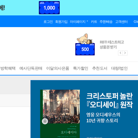
로그인
회원가입
마이페이지
카트
주문/배송
고객센터
Gl
름방학혜택
예사단독판매
이달의사은품
특가할인
추천도서
대량/법인