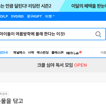
D/LP
DVD/BD
문구
/GIFT
티켓
독서유형검사
장안내
채널예스
사락
예스펀딩
클래스24
RBTI Lab
여
독서유형검사
크클 심야 독서 모임
OPEN
득공제
눈물을 닦고