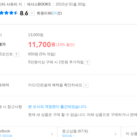
지타 사유리
저
넥서스BOOKS
2015년 01월 30일
8.6
회원리뷰(
36
건)
가
13,000원
11,700
원
매가
(10% 할인)
ES포인트
650원 (5% 적립)
5만원이상 구매 시 2천원 추가적립
제혜택
카드/간편결제 혜택을 확인하세요
매 시 참고사항
본 도서의 개정판이 출간되었습니다.
현재 새 상품은 구매 할 수 없습니다. 아래 상품으로 구매하거나 판매
eBook
중고상품 (67개)
이 상
7,800원
900원 ~