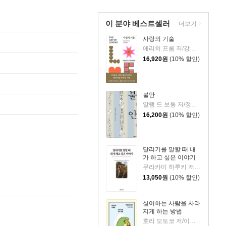
이 분야 베스트셀러
더보기
사랑의 기술
에리히 프롬 저/강주헌 역
16,920
원
(10% 할인)
불안
알랭 드 보통 저/정영목 역
16,200
원
(10% 할인)
달리기를 말할 때 내
가 하고 싶은 이야기
무라카미 하루키 저/임홍빈 역
13,050
원
(10% 할인)
싫어하는 사람을 사라
지게 하는 방법
호리 모토코 저/이은혜 역