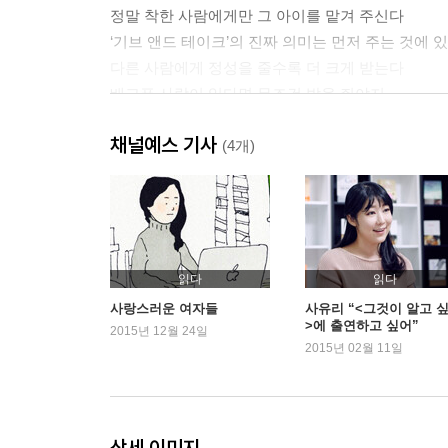
정말 착한 사람에게만 그 아이를 맡겨 주신다
‘기브 앤드 테이크’의 진짜 의미는 먼저 주는 것에 
다른 사람에게 정성을 줄수록 더 크게 받는다
배고픈 사람이 있다면 무조건 밥을 줘야지
서로의 가치를 알아보는 사람, 그가 인연이다
채널예스 기사
(4개)
생각하다
오늘도 마음속 창문을 부지런히 닦아 내자
시간은 투자와 낭비로만 평가되는 것이 아니다
두려움을 소중한 것으로 만드는 것이 용기이다
우리는 누구나 약한 존재이다
읽다
읽다
우리의 미래는 언제나 우리 상상 속에 있다
사랑스러운 여자들
사유리 “<그것이 알고 
>에 출연하고 싶어”
정의가 늘 정답인 것은 아니다
2015년 12월 24일
2015년 02월 11일
진정한 정신의 자유인이 되자
인종차별은 영혼의 병이다
좋은 신발을 신고 멋진 사람을 만나러 간다
마지막 에필로그를 읽기 전까지 아무도 모른다
상세 이미지