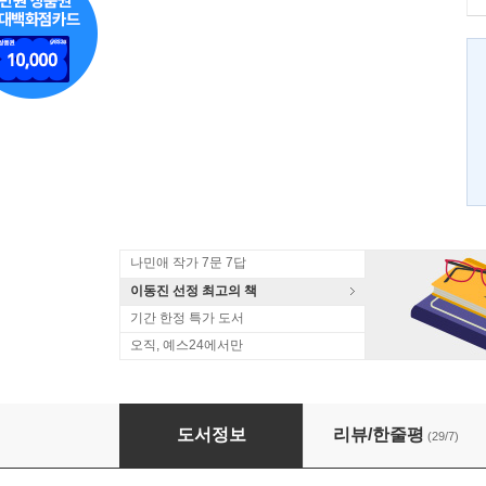
나민애 작가 7문 7답
이동진 선정 최고의 책
기간 한정 특가 도서
오직, 예스24에서만
눈물을 닦고
도서정보
리뷰/한줄평
(29/7)