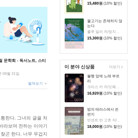
15,480
원
(10% 할인)
물고기는 존재하지 않
는다
룰루 밀러 저/정지인 역
15,300
원
(10% 할인)
철 문학회 - 독서노트, 스티
이 분야 신상품
더보기
년 08월 31일
불행 앞에 노래 부르
리
펼쳐보기
크리스 카 저/오혜진 역
16,920
원
(10% 할인)
밤의 테라스에서 쓴
편지
통한다. 그녀의 글을 처
빈센트 반 고흐 저/신성림 역
 바라보며 전하는 이야기
18,000
원
(10% 할인)
 찾곤 한다. 너무 무겁지