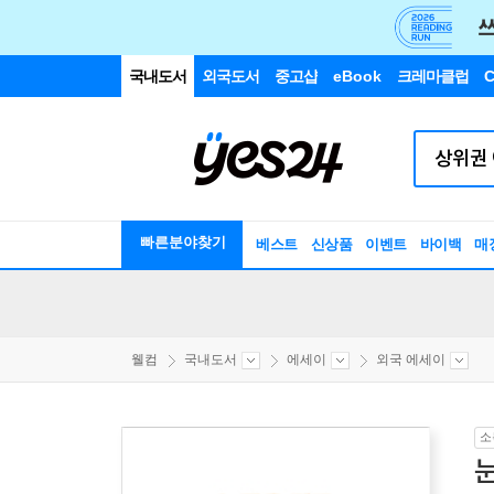
국내도서
외국도서
중고샵
eBook
크레마클럽
C
빠른분야찾기
베스트
신상품
이벤트
바이백
매
웰컴
국내도서
에세이
외국 에세이
소