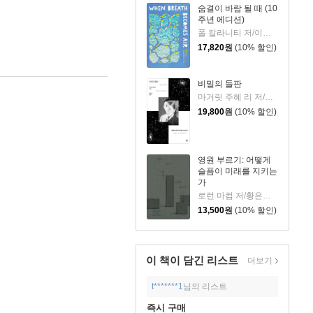
숨결이 바람 될 때 (10
주년 에디션)
폴 칼라니티 저/이종인 역
17,820
원
(10% 할인)
비밀의 들판
마거릿 주혜 리 저/장상미 역
19,800
원
(10% 할인)
영원 부르기: 어떻게
슬픔이 미래를 지키는
가
로런 마컴 저/황은주 역
13,500
원
(10% 할인)
이 책이 담긴
리스트
더보기
t*******1
님의 리스트
즉시 구매