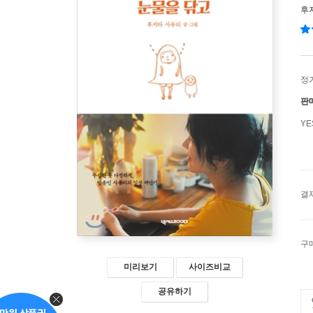
후
정
판
Y
결
구
미리보기
사이즈비교
공유하기