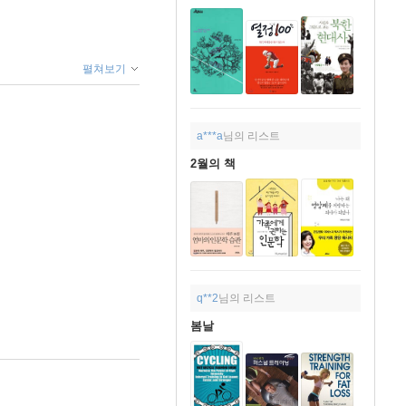
펼쳐보기
a***a
님의 리스트
2월의 책
q**2
님의 리스트
봄날