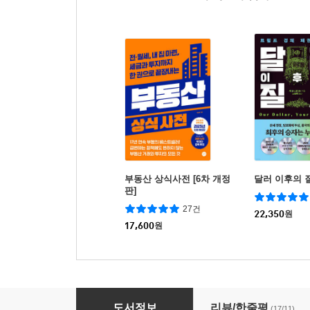
부동산 상식사전 [6차 개정
달러 이후의 
판]
27건
22,350
원
17,600
원
부동산 트렌드 2026
도서정보
리뷰/한줄평
(17/11)