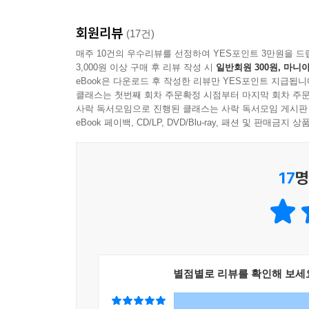
대장 단지 리포트’에서는 새로이 주목받는 9억 원
회원리뷰
투자자들은 이미 2~3년 전부터 이 흐름을 눈치채고
(17건)
때는 바로 ‘지금’이다.
매주 10건의 우수리뷰를 선정하여 YES포인트 3만원을 드
3,000원 이상 구매 후 리뷰 작성 시
일반회원 300원, 마니아
eBook은 다운로드 후 작성한 리뷰만 YES포인트 지급됩니
6·27 대책부터 매매·전세 가격 추이, 주요 단지 집
클래스는 첫번째 회차 주문확정 시점부터 마지막 회차 주문
후회 없는 선택을 위한 2026년 대한민국 부동산 투
사락 독서모임으로 진행된 클래스는 사락 독서모임 게시판
eBook 페이백, CD/LP, DVD/Blu-ray, 패션 및 판매금
『부동산 트렌드 2026』이 다루는 핵심 변수 중 하
발표한 규제책이지만, 그 실효성과 시장에 미칠 단
17
명
수요·정비사업·세제 등 각 부문에 어떤 영향을 미칠
Part1에서는 강력한 상승세를 일으킨 ‘슈퍼사이클’
Part2에서는 서울과 수도권을 중심으로 ‘상승 도미
Part3에서는 빌라 매매 급감과 월세·반전세 전환
Part4는 2026년 부동산 투자자에게 꼭 필요한 6
별점별로 리뷰를 확인해 보세
권역 가격 추이 등 ‘상승 도미노’를 일으키는 요인들
Part5에서는 16개 대장 단지 리포트로 실투자 인