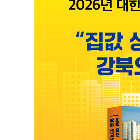
여의도, 어떤 기준으로 선택할 것인가｜학군지 선택
Part3. 서울시 빌라 시장 정밀 분석
1. 서울시 빌라 시장 주요 동향
왜 빌라 시장을 주목해야 하는가｜매매 시장이 급
Information: 빌라 공급 절벽, 무너지는 주거의 최후
2. 빌라 VS 아파트 시장 비교
아파트 대비 저조한 빌라 매매가격상승률｜아파트와
3. 동일 지역 내 아파트와 빌라 시장 비교
역삼2동·대치4동 사례 비교｜빌라 시장이 알려주는
Part4. 2026년 부동산 투자 빅이슈 TOP 6
1. 글로벌 충격파와 한국 부동산 시장
한 치 앞을 모르는 글로벌 정치·경제｜관세 전쟁
공존
Information: 1923년 초인플레이션에도 살아남은