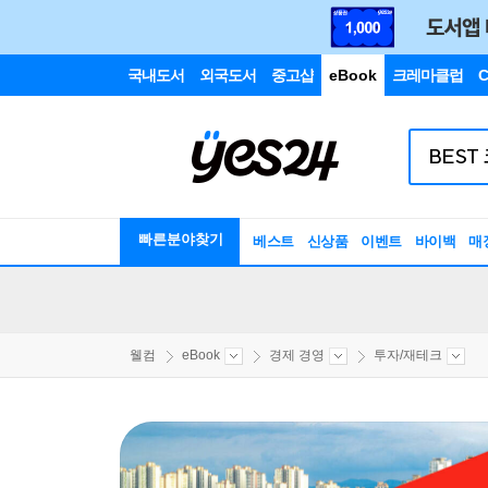
국내도서
외국도서
중고샵
eBook
크레마클럽
C
빠른분야찾기
베스트
신상품
이벤트
바이백
매
웰컴
eBook
경제 경영
투자/재테크