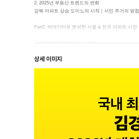
2. 2025년 부동산 트렌드의 변화
강북 아파트 상승 도미노의 시작｜서민 주거의 받침
Part2. 빅데이터로 분석한 서울 & 전국 아파트 시장
1. ‘전국’ 아파트 매매 시장 동향
전국 아파트 매매 시장 트렌드: 서울 중심 회복세와
상세 이미지
부동산 시장의 확연한 온도 차｜서울 부동산 시장 
2. ‘신도시’ 아파트 매매 시장 동향
뚜렷해진 분당·수지 중심의 신도시 아파트 시장 회
여전한 혼조세｜의정부·파주: 정체의 지속｜신도시
3. ‘서울’ 아파트 매매 시장 동향
강남3구와 노도성의 차별적 움직임｜강남3구 거래가격
4. 서울 아파트 시장 상승 도미노 예측 - 4개 권역
확연히 벌어지는 권역별 회복 속도
5. 서울 교육지역 분석 - 목동 VS 여의도, 최고의 
목동: 체계적 교육 시스템의 완성체｜목동 교육 