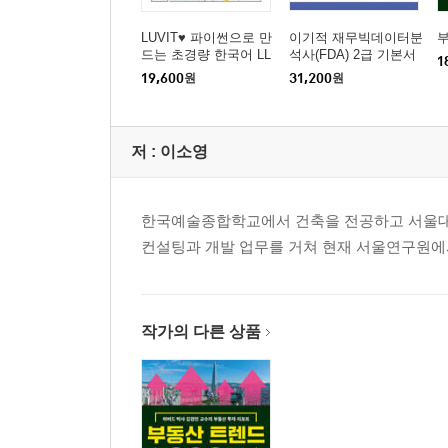
LUVIT♥ 파이썬으로 만
이기적 재무빅데이터분
부
드는 초경량 한국어 LL
석사(FDA) 2급 기본서
1
M 챗봇
19,600
원
31,200
원
저 :
이소영
한국예술종합학교에서 건축을 전공하고 서울대
컨설팅과 개발 업무를 거쳐 현재 서울연구원에
작가의 다른 상품