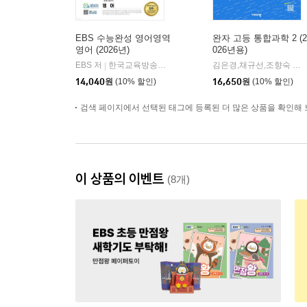
EBS 수능완성 영어영역
완자 고등 통합과학 2 (2
영어 (2026년)
026년용)
EBS 저
한국교육방송공사
김은경,채규선,조향숙 등저
|
14,040
원
(10% 할인)
16,650
원
(10% 할인)
검색 페이지에서 선택된 태그에 등록된 더 많은 상품을 확인해 
이 상품의 이벤트
(8개)