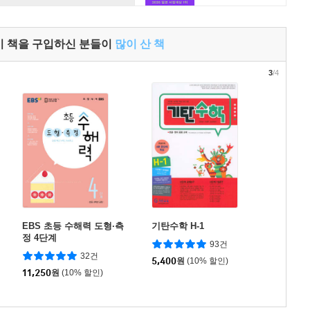
이 책을 구입하신 분들이
많이 산 책
3
/4
EBS 초등 수해력 도형·측
기탄수학 H-1
정 4단계
93건
32건
5,400
원
(10% 할인)
11,250
원
(10% 할인)