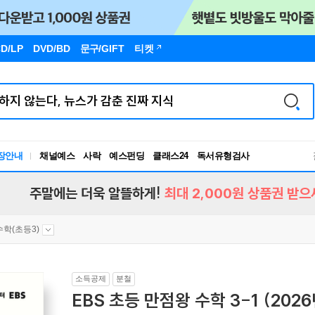
D/LP
DVD/BD
문구
/GIFT
티켓
장안내
채널예스
사락
예스펀딩
클래스24
독서유형검사
RBTI Lab
독서유형검사
주말에는 더욱 알뜰하게!
최대 2,000원 상품권 받으
수학(초등3)
소득공제
분철
EBS 초등 만점왕 수학 3-1 (2026