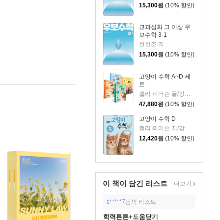
15,300
원
(10% 할인)
교과심화 그 이상 우
보수학 3-1
한헌조 저
15,300
원
(10% 할인)
고양이 수학 A~D 세
트
켈리 피어슨 글/강미선,조은영 역
47,880
원
(10% 할인)
고양이 수학 D
켈리 피어슨 저/강미선,조은영 역
12,420
원
(10% 할인)
이 책이 담긴
리스트
더보기
s*****7
님의 리스트
학력튼튼+도움닫기