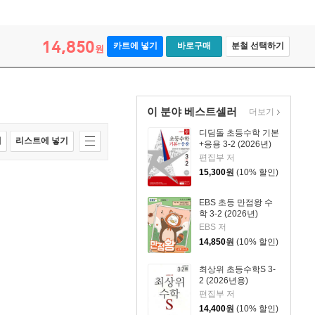
14,850
카트에 넣기
바로구매
분철 선택하기
원
이 분야 베스트셀러
더보기
디딤돌 초등수학 기본
매
리스트에 넣기
+응용 3-2 (2026년)
편집부 저
15,300
원
(10% 할인)
EBS 초등 만점왕 수
학 3-2 (2026년)
EBS 저
14,850
원
(10% 할인)
최상위 초등수학S 3-
2 (2026년용)
편집부 저
14,400
원
(10% 할인)