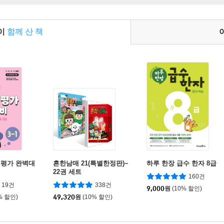
들이
함께 산 책
기평가 완벽대
흔한남매 21(특별한정판)~
하루 한장 급수 한자 8급
22권 세트
160건
19건
338건
9,000
원
(10% 할인)
% 할인)
49,320
원
(10% 할인)