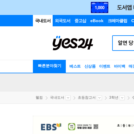
국내도서
외국도서
중고샵
eBook
크레마클럽
C
빠른분야찾기
베스트
신상품
이벤트
바이백
매
웰컴
국내도서
초등참고서
3학년