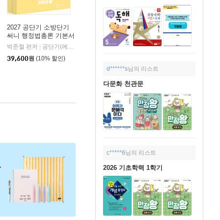
2027 공단기 소방단기
써니 행정법총론 기본서
박준철 편저
공단기(에스티유니타스)
|
39,600
원
(10% 할인)
d******s
님의 리스트
다문화 천관문
c*****6
님의 리스트
2026 기초학력 1학기