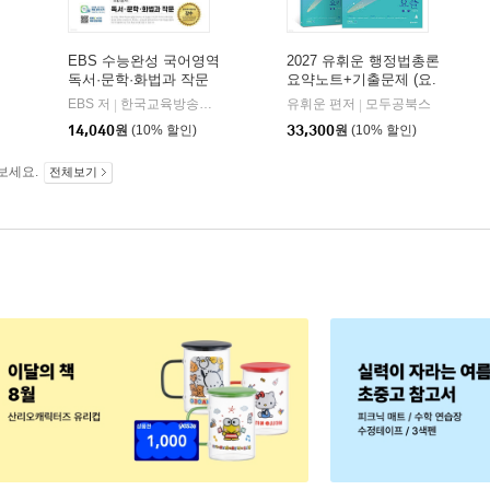
EBS 수능완성 국어영역
2027 유휘운 행정법총론
독서·문학·화법과 작문
요약노트+기출문제 (요.
(2026년)
플.)
비상교육
EBS 저
한국교육방송공사
유휘운 편저
모두공북스
|
|
|
14,040
원
(10% 할인)
33,300
원
(10% 할인)
보세요.
전체보기