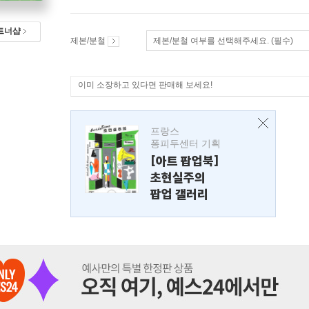
트너샵
제본/분철
제본/분철 여부를 선택해주세요. (필수)
이미 소장하고 있다면 판매해 보세요!
프랑스
퐁피두센터 기획
[아트 팝업북]
초현실주의
팝업 갤러리