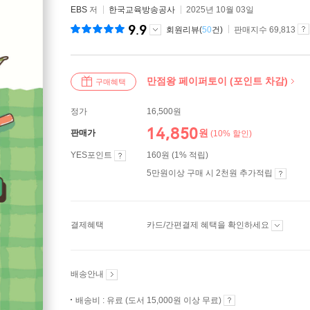
EBS
저
한국교육방송공사
2025년 10월 03일
9.9
회원리뷰(
50
건)
판매지수 69,813
만점왕 페이퍼토이 (포인트 차감)
구매혜택
정가
16,500원
14,850
원
판매가
(10% 할인)
YES포인트
160원 (1% 적립)
5만원이상 구매 시 2천원 추가적립
결제혜택
카드/간편결제 혜택을 확인하세요
배송안내
배송비 : 유료 (도서 15,000원 이상 무료)