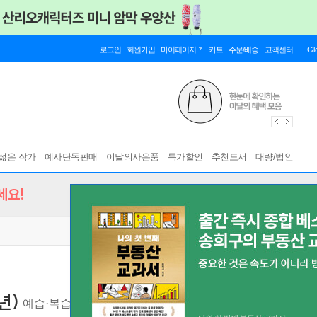
로그인
회원가입
마이페이지
카트
주문/배송
고객센터
Gl
젊은 작가
예사단독판매
이달의사은품
특가할인
추천도서
대량/법인
세요!
년)
예습·복습·숙제까지 해결되는 교과서 완전 학습서