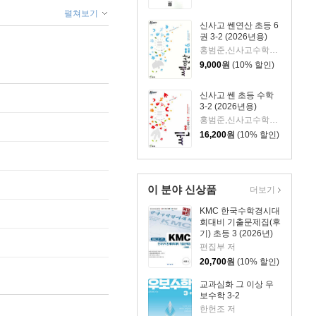
펼쳐보기
신사고 쎈연산 초등 6
권 3-2 (2026년용)
홍범준,신사고수학콘텐츠연구회 공저
9,000
원
(10% 할인)
신사고 쎈 초등 수학
3-2 (2026년용)
홍범준,신사고수학콘텐츠연구회 공저
16,200
원
(10% 할인)
이 분야 신상품
더보기
KMC 한국수학경시대
회대비 기출문제집(후
기) 초등 3 (2026년)
편집부 저
20,700
원
(10% 할인)
교과심화 그 이상 우
보수학 3-2
한헌조 저