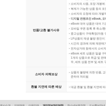
소비자의 사용, 포장 개봉에 
복제가 가능한 상품 등의 포장을 
소비자의 요청에 따라 개별
디지털 컨텐츠인 eBook, 
eBook 대여 상품은 대여 기
모바일 쿠폰 등록 후 취소/환
반품/교환 불가사유
중고상품이 구매확정(자동 
LP상품의 재생 불량 원인이 기
시간의 경과에 의해 재판매가
전자상거래 등에서의 소비자
eBook 세트 상품은 일괄 
1개의 상품으로 취급 및 판매
우, 세트 상품 전부 및 세트
상품의 불량에 의한 반품, 교
소비자 피해보상
준하여 처리됨
환불 지연에 따른 배상
대금 환불 및 환불 지연에 
회사소개
인재채용
이용약관
개인정보처리방침
청소년보호정책
도서홍보안내