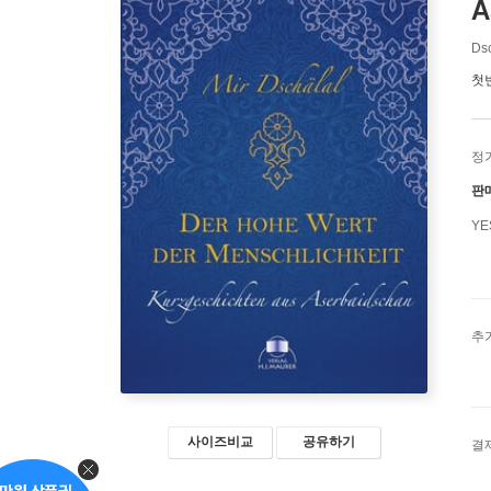
A
Dsc
첫
정
판
Y
추
사이즈비교
공유하기
결