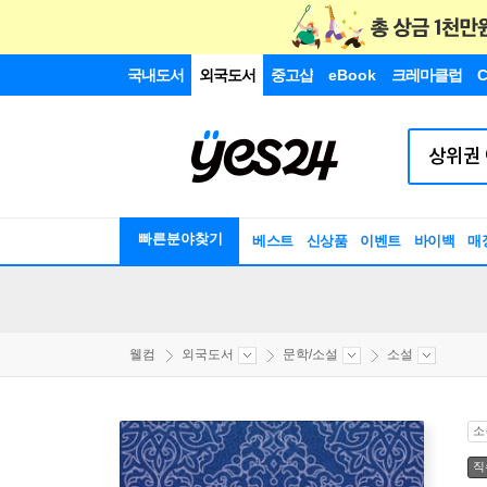
국내도서
외국도서
중고샵
eBook
크레마클럽
C
빠른분야찾기
베스트
신상품
이벤트
바이백
매
웰컴
외국도서
문학/소설
소설
소
직