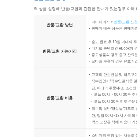
※ 상품 설명에 반품/교환과 관련한 안내가 있는경우 아래 
마이페이지 >
반품/교환 신청
반품/교환 방법
판매자 배송 상품은 판매자와
출고 완료 후 10일 이내의 
디지털 콘텐츠인 eBook의 
반품/교환 가능기간
중고상품의 경우 출고 완료일
모바일 쿠폰의 경우 유효기간(
고객의 단순변심 및 착오구
직수입양서/직수입일서중 일
단, 아래의 주문/취소 조건인
오늘 00시 ~ 06시 30분 
반품/교환 비용
오늘 06시 30분 이후 주문
직수입 음반/영상물/기프트 
단, 당일 00시~13시 사이
박스 포장은 택배 배송이 가
소비자의 책임 있는 사유로 