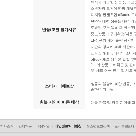
복제가 가능한 상품 등의 포장을 
소비자의 요청에 따라 개별
디지털 컨텐츠인 eBook, 
eBook 대여 상품은 대여 기
모바일 쿠폰 등록 후 취소/환
반품/교환 불가사유
중고상품이 구매확정(자동 
LP상품의 재생 불량 원인이 기
시간의 경과에 의해 재판매가
전자상거래 등에서의 소비자
eBook 세트 상품은 일괄 
1개의 상품으로 취급 및 판매
우, 세트 상품 전부 및 세트
상품의 불량에 의한 반품, 교
소비자 피해보상
준하여 처리됨
환불 지연에 따른 배상
대금 환불 및 환불 지연에 
회사소개
인재채용
이용약관
개인정보처리방침
청소년보호정책
도서홍보안내