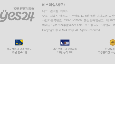
대표 : 김석환, 최세라
주소 : 서울시 영등포구 은행로 11, 5층~6층(여의도동,일신
사업자등록번호 : 229-81-37000 통신판매업신고 : 제 200
이메일 : yes24help@yes24.com 호스팅 서비스사업자 :
Copyright ⓒ YES24 Corp. All Rights Reserved.