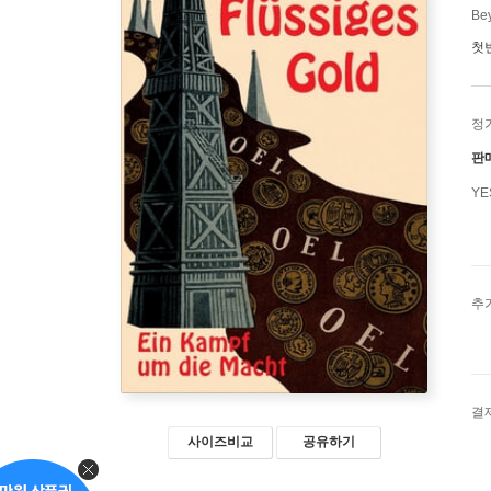
Be
첫
정
판
Y
추
결
사이즈비교
공유하기