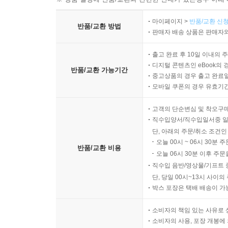
마이페이지 >
반품/교환 신청
반품/교환 방법
판매자 배송 상품은 판매자와
출고 완료 후 10일 이내의 
디지털 콘텐츠인 eBook의 
반품/교환 가능기간
중고상품의 경우 출고 완료일
모바일 쿠폰의 경우 유효기간(
고객의 단순변심 및 착오구
직수입양서/직수입일서중 일
단, 아래의 주문/취소 조건인
오늘 00시 ~ 06시 30분 
반품/교환 비용
오늘 06시 30분 이후 주문
직수입 음반/영상물/기프트 
단, 당일 00시~13시 사이
박스 포장은 택배 배송이 가
소비자의 책임 있는 사유로 
소비자의 사용, 포장 개봉에 