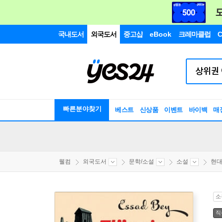
국내도서
외국도서
중고샵
eBook
크레마클럽
C
빠른분야찾기
베스트
신상품
이벤트
바이백
매
웰컴
외국도서
문학/소설
소설
현
소
직