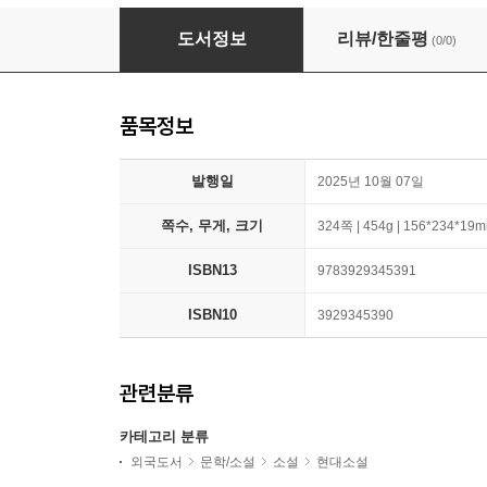
Flüssiges Gold: Die "Biografie" der Weltmac
도서정보
리뷰/한줄평
(0/0)
품목정보
발행일
2025년 10월 07일
쪽수, 무게, 크기
324쪽 | 454g | 156*234*19
ISBN13
9783929345391
ISBN10
3929345390
관련분류
카테고리 분류
외국도서
문학/소설
소설
현대소설