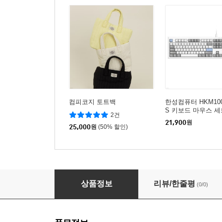
컴피코지 토트백
한성컴퓨터 HKM100
S 키보드 마우스 세
2건
21,900
원
25,000
원
(50% 할인)
[레토] 블랙캣 머그컵 실리콘 빨대 뚜껑 패키지 380m
상품정보
리뷰/한줄평
(0/0)