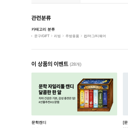
관련분류
카테고리 분류
문구/GIFT
리빙
주방용품
컵/머그/티웨어
이 상품의 이벤트
(28개)
문학캔디
[문