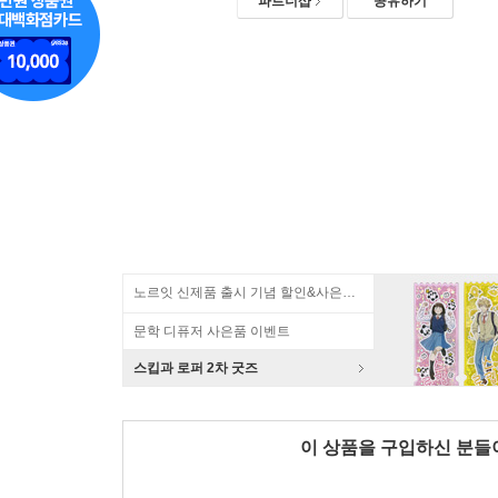
파트너샵
공유하기
노르잇 신제품 출시 기념 할인&사은품 증정!
문학 디퓨저 사은품 이벤트
스킵과 로퍼 2차 굿즈
이 상품을 구입하신 분