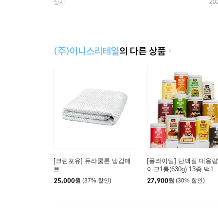
상시
20
(주)이니스리테일
의 다른 상품
[크린포유] 듀라쿨론 냉감매
[플라이밀] 단백질 대용량
트
이크1통(630g) 13종 택1
25,000
원
(37% 할인)
27,900
원
(30% 할인)