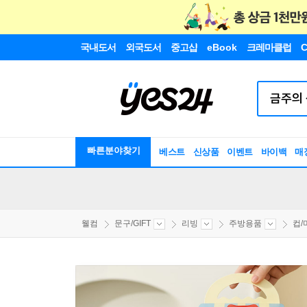
국내도서
외국도서
중고샵
eBook
크레마클럽
C
빠른분야찾기
베스트
신상품
이벤트
바이백
매
웰컴
문구/GIFT
리빙
주방용품
컵/