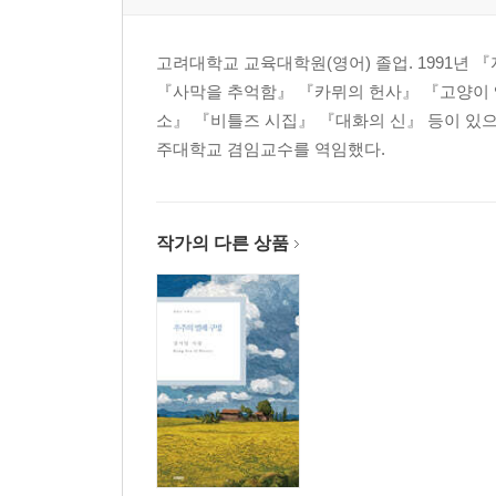
‘특징’이 아닌 ‘장점’을 말하라
‘나’를 팔아라
고려대학교 교육대학원(영어) 졸업. 1991년
스펙보다는 열정
『사막을 추억함』 『카뮈의 헌사』 『고양이 
상사를 간파하라, 말은 그다음이다
소』 『비틀즈 시집』 『대화의 신』 등이 있으
명확하게 지시하고 아낌없이 칭찬하라
주대학교 겸임교수를 역임했다.
존중하는 만큼 대접받는다
협상 전문가가 알려주는 이기는 대화
어떻게 원하는 답을 얻는가
작가의 다른 상품
회의에서 휘둘리지 않고 제대로 말하는 법
회의를 주재할 때 꼭 알아야 할 것들
프레젠테이션은 말로 보여주는 것이다
애매모호한 말이 필요할 때
CHAPTER 6 청중을 매료시키는 마성의 스피치
내가 가장 잘 아는 것을 말하라
열세 살짜리도 연설이 가능하다
연설을 위한 3가지 단계