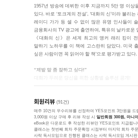
1957년 방송에 데뷔한 이후 지금까지 5만 명 이
좋은 질문이 좋은 대화의 비결이라는 사실을 명심하라
있다. 바로 ‘토크계의 전설’, ‘대화의 신’이라 불
질문을 곧잘 던진다. 어떤 남자가 가족과 함께 다른
레이디 가가 등 셀 수 없이 많은 유명 인사들이 
‘왜?’라고 묻는다. 또 어떤 이가 베츠 팀을 응원한다고
금융회사의 TV 광고에 출연하여, 특유의 날카로운
(…) 그것은 지금까지 최고의 질문이었고 앞으로도 그
《대화의 신》은 세계 최고의 앵커 래리 킹이 
쪽
말하기 노하우를 이 책에 고스란히 담았다. 미국 출
싶은 사람이면 꼭 읽어야 할 책’으로 평가받고 있다.
판매를 위한 화술에서 지켜야 할 점이 또 하나 있다. 
토스트 기계를 팔면서 빵이 구워지는 정도를 균일
“제발 말 좀 잘하고 싶다!”
모락 나는 커피 한 잔과 노랗게 잘 구워진 빵으로 
대화가 두려운 당신을 위한 상황별 솔루션 공개!
따라오는지 일일이 설명하지 말고, 보험에 가입함
하라. - 117쪽
가족 간이나 친구 간에 혹은 비즈니스 관계에서, 
회원리뷰
사람들은 어떤 말로 시작해야 할지, 또 어떻게 대화
(91건)
당신 자신에 대해 알아야 할 점은 당신의 역할, 회사
저자는 그동안 축적해온 수많은 인터뷰와 대화 경험
매주 10건의 우수리뷰를 선정하여 YES포인트 3만원을 드
등이다. 당신의 상사에 관해서도 바로 이런 점들을 
3,000원 이상 구매 후 리뷰 작성 시
일반회원 300원, 마니아
사람이라도 자연스럽게 말할 수 있는 자신만의 대화
을 때는, 상사에게 말을 어떻게 해야 할지 걱정할 필
eBook은 다운로드 후 작성한 리뷰만 YES포인트 지급됩니
강조하며, 성공적인 대화를 위한 기본 자세부터 바꿀
당신 자신을 완전히 개방하고 상사에게 가서 솔직하게
클래스는 첫번째 회차 주문확정 시점부터 마지막 회차 주문
책에는 특히 낯선 사람에게 말을 걸 때, 프레젠테
사락 독서모임으로 진행된 클래스는 사락 독서모임 게시판
처한 곤경을 토로하라. - 126~127쪽