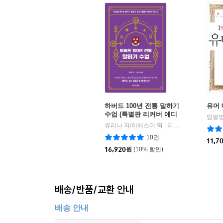
하버드 100년 전통 말하기
유머
수업 (특별판 리커버 에디
임붕영
션)
류리나 저/이에스더 역
리드리드출판
|
10건
11,7
16,920
원
(10% 할인)
배송/반품/교환 안내
배송 안내