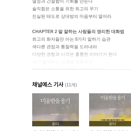
열정과 간절함이 기회를 만든다
솔직함은 소통을 위한 최고의 무기
진실된 태도로 상대방의 마음부터 열어라
CHAPTER 2 말 잘하는 사람들의 영리한 대화법
최고의 화자들만 아는 8가지 말하기 습관
색다른 관점과 통찰력을 드러내라
다양한 경험과 시각은 훌륭한 이야기가 된다
내가 좋아하는 소재로 대화하라
“당신은?”이라고 되묻는 걸 잊지 마라
공감은 상대를 춤추게 한다
채널예스 기사
타이밍 못 맞춘 유머는 마이너스다
(11개)
나만의 스타일을 고수하는 것도 전략이다
유행어를 뺄수록 대화가 신선하다
군더더기 말은 과감하게 없애라
말주변도 습관에 좌우된다
읽다
읽다
CHAPTER 3 낯선 사람도 두렵지 않은 대화법