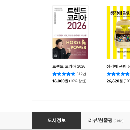
트렌드 코리아 2026
생각에 관한 
312건
18,000
원
(10% 할인)
26,820
원
(1
대화의 신
도서정보
리뷰/한줄평
(91/84)