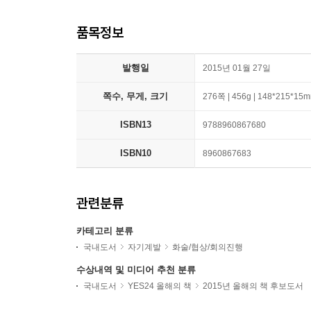
품목정보
발행일
2015년 01월 27일
쪽수, 무게, 크기
276쪽 | 456g | 148*215*15
ISBN13
9788960867680
ISBN10
8960867683
관련분류
카테고리 분류
국내도서
자기계발
화술/협상/회의진행
수상내역 및 미디어 추천 분류
국내도서
YES24 올해의 책
2015년 올해의 책 후보도서