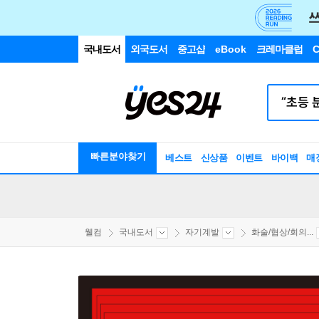
국내도서
외국도서
중고샵
eBook
크레마클럽
C
빠른분야찾기
베스트
신상품
이벤트
바이백
매
웰컴
국내도서
자기계발
화술/협상/회의...