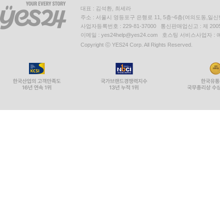
대표 : 김석환, 최세라
주소 : 서울시 영등포구 은행로 11, 5층~6층(여의도동,일신
사업자등록번호 : 229-81-37000 통신판매업신고 : 제 200
이메일 : yes24help@yes24.com 호스팅 서비스사업자 :
Copyright ⓒ YES24 Corp. All Rights Reserved.