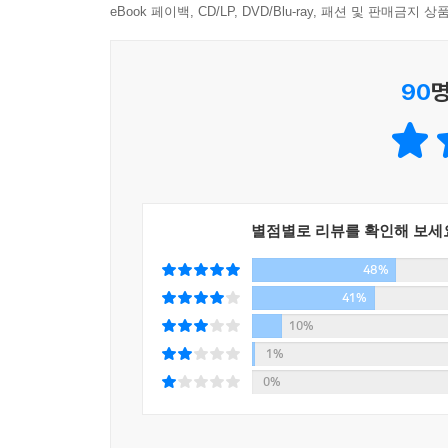
구체적으로 담겨 있다. ‘질문만 잘해도 대화는 끊기지 
eBook 페이백, CD/LP, DVD/Blu-ray, 패션 및 판매금
알려주는 명확하고 단순한 솔루션은 대화에 바로 
회의에 참석하여 당신이 무언가 발언하도록 되어 
사람들의 실질적인 노하우를 익히고, 말하기에 대한
정리하여 준비하라. 그렇지 않으면 십중팔구 당신의
90
명
말이 너무 길어지는 까닭은 자꾸만 곁가지를 치기 때문
말 잘하는 사람들은 왜 이 책을 추천하는가?
군소리가 자주 나오게 된다. 이런 식으로는 발언의 효과
상대의 마음을 단숨에 사로잡는 최고의 말하기 노하
대부분의 사람들은 그 토론에서 고어가 승리하고 페
래리 킹은 제대로 된 대화 태도를 갖추고, 열린 
잡았으나, 페로는 내 자리 쪽으로 향하고 앉아서 가
기술을 넘어 진정성 있는 소통법이며, 말 잘하는 
였으나, 페로는 전투적이었고 초조감을 드러냈다. 
별점별로 리뷰를 확인해 보세
이 책은 출신, 배경, 학벌 등에서 별 볼 일 없던
고 불평했다. 많은 사람들에게 이러한 상황은, 토론
48%
있었던 이유를 보여준다. 자신보다 상대방을 돋보이
게 어떻게 패하는지를 보여주는 전형이었다. - 222
누구든 어떤 상대도 단숨에 사로잡을 수 있었던 
41%
교과서’라 부르며 이 책을 극찬해왔다.
--- 본문 중에서
10%
말하지 않고 사는 사람은 없지만, 말을 잘하는 사
1%
우리가 남들과 대화하는 방법을 제대로 배워야 하는 
0%
대화법과 마인드를 익히고 활용하면, 말하기를 즐길 