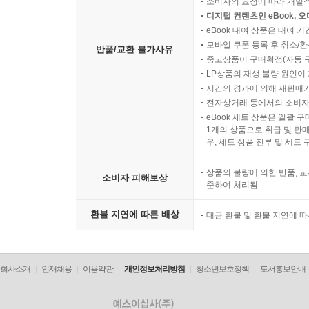
소비자의 요청에 따라 개별
디지털 컨텐츠인 eBook, 
eBook 대여 상품은 대여 기
모바일 쿠폰 등록 후 취소/환
반품/교환 불가사유
중고상품이 구매확정(자동 
LP상품의 재생 불량 원인이 기
시간의 경과에 의해 재판매가
전자상거래 등에서의 소비자
eBook 세트 상품은 일괄 
1개의 상품으로 취급 및 판매
우, 세트 상품 전부 및 세트
상품의 불량에 의한 반품, 교
소비자 피해보상
준하여 처리됨
환불 지연에 따른 배상
대금 환불 및 환불 지연에 
회사소개
인재채용
이용약관
개인정보처리방침
청소년보호정책
도서홍보안내