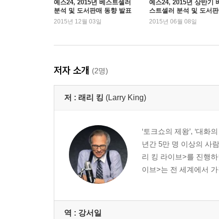
예스24, 2015년 베스트셀러
예스24, 2015년 상반기 
분석 및 도서판매 동향 발표
스트셀러 분석 및 도서
대통령 앞에서도 주눅 들 필요 없다
동향 발표
2015년 12월 03일
2015년 06월 08일
가장 친근한 이야깃거리로 시작한다
질문만 잘해도 대화는 끊기지 않는다
대화의 90%는 ‘경청’이다
말 잘하는 사람은 몸짓부터 다르다
저자 소개
(2명)
‘선을 넘는 말’은 하지도 마라
저 :
래리 킹
(Larry King)
CHAPTER 4 여럿이 있을 때 먹히는 대화법
사람들 많은 곳에서는 1:1로 공략한다
편안할수록 더 배려한다
‘토크쇼의 제왕’, ‘대화
대화를 독점하지 마라
년간 5만 명 이상의 사람
질문으로 유혹하라
리 킹 라이브>를 진행하
공감만으로도 충분할 때가 있다
이브>는 전 세계에서 가
유명 인사도 보통 사람처럼 대한다
CHAPTER 5 막힌 일도 쉽게 풀리는 결정적 대화법
역 :
강서일
성공한 사람들의 3가지 말하기 원칙