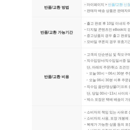
마이페이지 >
반품/교환 신청
반품/교환 방법
판매자 배송 상품은 판매자와
출고 완료 후 10일 이내의 
디지털 콘텐츠인 eBook의 
반품/교환 가능기간
중고상품의 경우 출고 완료일
모바일 쿠폰의 경우 유효기간(
고객의 단순변심 및 착오구
직수입양서/직수입일서중 일
단, 아래의 주문/취소 조건인
오늘 00시 ~ 06시 30분 
반품/교환 비용
오늘 06시 30분 이후 주문
직수입 음반/영상물/기프트 
단, 당일 00시~13시 사이
박스 포장은 택배 배송이 가
소비자의 책임 있는 사유로 
소비자의 사용, 포장 개봉에 
복제가 가능한 상품 등의 포장을 