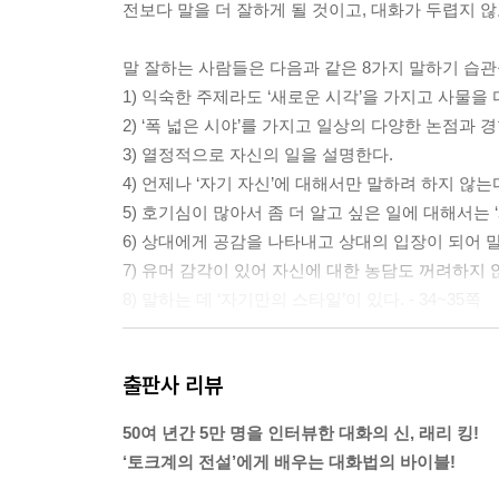
전보다 말을 더 잘하게 될 것이고, 대화가 두렵지 않고
CHAPTER 8 대화의 신이 만난 최고의 게스트, 최
초대하고 싶은 게스트의 조건
말 잘하는 사람들은 다음과 같은 8가지 말하기 습관
대화의 신이 만난 최고의 게스트
1) 익숙한 주제라도 ‘새로운 시각’을 가지고 사물을
대화의 신이 만난 최악의 게스트
2) ‘폭 넓은 시야’를 가지고 일상의 다양한 논점과 
말이 있으면 실수가 있다
3) 열정적으로 자신의 일을 설명한다.
잊지 못할 최악의 실수담
4) 언제나 ‘자기 자신’에 대해서만 말하려 하지 않는
어떤 상황에서도 말은 계속하라
5) 호기심이 많아서 좀 더 알고 싶은 일에 대해서는 
6) 상대에게 공감을 나타내고 상대의 입장이 되어 말
에필로그 | 당신의 말하기는 달라야 한다
7) 유머 감각이 있어 자신에 대한 농담도 꺼려하지 
8) 말하는 데 ‘자기만의 스타일’이 있다. - 34~35쪽
당신도 처음 만나는 누군가와 말할 때 그 어색함을 
출판사 리뷰
그리고 그들 자신에 관한 질문을 해보라. 그러면 당
면 사람들은 자신에 관한 얘기를 듣기 좋아하기 때
50여 년간 5만 명을 인터뷰한 대화의 신, 래리 킹!
(…) 영국의 소설가이며 정치인으로 수상까지 지냈
‘토크계의 전설’에게 배우는 대화법의 바이블!
“사람들에겐 그들 자신에 관한 것을 말하라. 그러면 