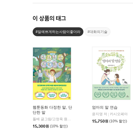
이 상품의 태그
#말예쁘게하는사람이좋더라
#대화의기술
웹툰동화 다정한 말, 단
엄마의 말 연습
단한 말
윤지영 저
카시오페아
|
돌배 글그림/고정욱 원저
더블북
|
15,750
원
(10% 할인)
15,300
원
(10% 할인)