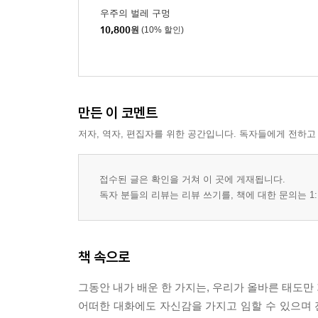
사소한 것까지 실전처럼 연습하라
우주의 벌레 구멍
위기일발의 순간 극복하기
10,800
원
(10% 할인)
말주변 없어도 청중을 사로잡는 연설의 법칙
호응을 이끌어내는 유머 시나리오
분위기를 장악하려면 청중부터 파악하라
비밀을 공유하면 친근해진다
만든 이 코멘트
때론 예상치 못한 발언이 환영받는다
저자, 역자, 편집자를 위한 공간입니다. 독자들에게 전하고
명연설은 모두 짧았다
위대한 연설가들의 KISS 법칙
간결하게, 쉽게, 인상적으로
접수된 글은 확인을 거쳐 이 곳에 게재됩니다.
독자 분들의 리뷰는 리뷰 쓰기를, 책에 대한 문의는 1:
CHAPTER 7 대중 앞에서도 주눅 들지 않는 대화법
진심은 편안할 때 드러난다
모든 질문에 답을 할 필요는 없다
책 속으로
토크계의 제왕도 쉼 없이 노력한다
정면돌파가 해답이 될 때도 있다
그동안 내가 배운 한 가지는, 우리가 올바른 태도만 
SNS 시대, 소통은 더욱 중요하다
어떠한 대화에도 자신감을 가지고 임할 수 있으며