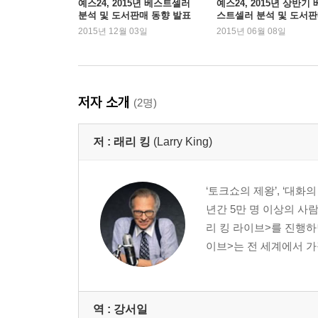
예스24, 2015년 베스트셀러
예스24, 2015년 상반기 
분석 및 도서판매 동향 발표
스트셀러 분석 및 도서
대통령 앞에서도 주눅 들 필요 없다
동향 발표
2015년 12월 03일
2015년 06월 08일
가장 친근한 이야깃거리로 시작한다
질문만 잘해도 대화는 끊기지 않는다
대화의 90%는 ‘경청’이다
말 잘하는 사람은 몸짓부터 다르다
저자 소개
(2명)
‘선을 넘는 말’은 하지도 마라
저 :
래리 킹
(Larry King)
CHAPTER 4 여럿이 있을 때 먹히는 대화법
사람들 많은 곳에서는 1:1로 공략한다
편안할수록 더 배려한다
‘토크쇼의 제왕’, ‘대화
대화를 독점하지 마라
년간 5만 명 이상의 사람
질문으로 유혹하라
리 킹 라이브>를 진행하
공감만으로도 충분할 때가 있다
이브>는 전 세계에서 가
유명 인사도 보통 사람처럼 대한다
CHAPTER 5 막힌 일도 쉽게 풀리는 결정적 대화법
역 :
강서일
성공한 사람들의 3가지 말하기 원칙