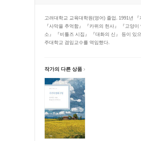
‘특징’이 아닌 ‘장점’을 말하라
‘나’를 팔아라
고려대학교 교육대학원(영어) 졸업. 1991년
스펙보다는 열정
『사막을 추억함』 『카뮈의 헌사』 『고양이 
상사를 간파하라, 말은 그다음이다
소』 『비틀즈 시집』 『대화의 신』 등이 있으
명확하게 지시하고 아낌없이 칭찬하라
주대학교 겸임교수를 역임했다.
존중하는 만큼 대접받는다
협상 전문가가 알려주는 이기는 대화
어떻게 원하는 답을 얻는가
작가의 다른 상품
회의에서 휘둘리지 않고 제대로 말하는 법
회의를 주재할 때 꼭 알아야 할 것들
프레젠테이션은 말로 보여주는 것이다
애매모호한 말이 필요할 때
CHAPTER 6 청중을 매료시키는 마성의 스피치
내가 가장 잘 아는 것을 말하라
열세 살짜리도 연설이 가능하다
연설을 위한 3가지 단계