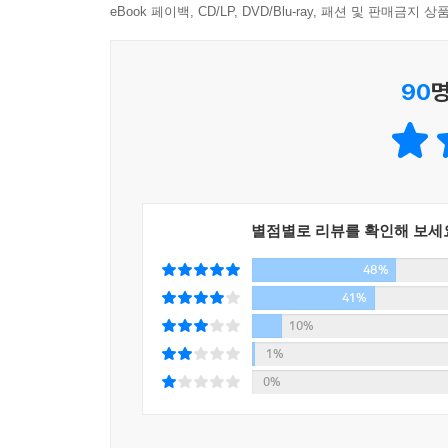
구체적으로 담겨 있다. ‘질문만 잘해도 대화는 끊기지 
eBook 페이백, CD/LP, DVD/Blu-ray, 패션 및 판매금
알려주는 명확하고 단순한 솔루션은 대화에 바로 
회의에 참석하여 당신이 무언가 발언하도록 되어 
사람들의 실질적인 노하우를 익히고, 말하기에 대한
정리하여 준비하라. 그렇지 않으면 십중팔구 당신의
90
명
말이 너무 길어지는 까닭은 자꾸만 곁가지를 치기 때문
말 잘하는 사람들은 왜 이 책을 추천하는가?
군소리가 자주 나오게 된다. 이런 식으로는 발언의 효과
상대의 마음을 단숨에 사로잡는 최고의 말하기 노하
대부분의 사람들은 그 토론에서 고어가 승리하고 페
래리 킹은 제대로 된 대화 태도를 갖추고, 열린 
잡았으나, 페로는 내 자리 쪽으로 향하고 앉아서 가
기술을 넘어 진정성 있는 소통법이며, 말 잘하는 
였으나, 페로는 전투적이었고 초조감을 드러냈다. 
별점별로 리뷰를 확인해 보세
이 책은 출신, 배경, 학벌 등에서 별 볼 일 없던
고 불평했다. 많은 사람들에게 이러한 상황은, 토론
48%
있었던 이유를 보여준다. 자신보다 상대방을 돋보이
게 어떻게 패하는지를 보여주는 전형이었다. - 222
누구든 어떤 상대도 단숨에 사로잡을 수 있었던 
41%
교과서’라 부르며 이 책을 극찬해왔다.
--- 본문 중에서
10%
말하지 않고 사는 사람은 없지만, 말을 잘하는 사
1%
우리가 남들과 대화하는 방법을 제대로 배워야 하는 
0%
대화법과 마인드를 익히고 활용하면, 말하기를 즐길 