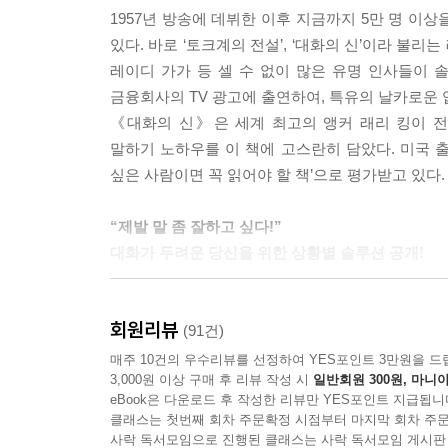
1957년 방송에 데뷔한 이후 지금까지 5만 명 이
좋은 질문이 좋은 대화의 비결이라는 사실을 명심하라
있다. 바로 ‘토크계의 전설’, ‘대화의 신’이라 불
질문을 곧잘 던진다. 어떤 남자가 가족과 함께 다른
레이디 가가 등 셀 수 없이 많은 유명 인사들이 
‘왜?’라고 묻는다. 또 어떤 이가 베츠 팀을 응원한다고
금융회사의 TV 광고에 출연하여, 특유의 날카로운
(…) 그것은 지금까지 최고의 질문이었고 앞으로도 그
《대화의 신》은 세계 최고의 앵커 래리 킹이 
쪽
말하기 노하우를 이 책에 고스란히 담았다. 미국 출
싶은 사람이면 꼭 읽어야 할 책’으로 평가받고 있다.
판매를 위한 화술에서 지켜야 할 점이 또 하나 있다. 
토스트 기계를 팔면서 빵이 구워지는 정도를 균일
“제발 말 좀 잘하고 싶다!”
모락 나는 커피 한 잔과 노랗게 잘 구워진 빵으로 
대화가 두려운 당신을 위한 상황별 솔루션 공개!
따라오는지 일일이 설명하지 말고, 보험에 가입함
하라. - 117쪽
가족 간이나 친구 간에 혹은 비즈니스 관계에서, 
회원리뷰
사람들은 어떤 말로 시작해야 할지, 또 어떻게 대화
(91건)
당신 자신에 대해 알아야 할 점은 당신의 역할, 회사
저자는 그동안 축적해온 수많은 인터뷰와 대화 경험
매주 10건의 우수리뷰를 선정하여 YES포인트 3만원을 드
등이다. 당신의 상사에 관해서도 바로 이런 점들을 
3,000원 이상 구매 후 리뷰 작성 시
일반회원 300원, 마니아
사람이라도 자연스럽게 말할 수 있는 자신만의 대화
을 때는, 상사에게 말을 어떻게 해야 할지 걱정할 필
eBook은 다운로드 후 작성한 리뷰만 YES포인트 지급됩니
강조하며, 성공적인 대화를 위한 기본 자세부터 바꿀
당신 자신을 완전히 개방하고 상사에게 가서 솔직하게
클래스는 첫번째 회차 주문확정 시점부터 마지막 회차 주문
책에는 특히 낯선 사람에게 말을 걸 때, 프레젠테
사락 독서모임으로 진행된 클래스는 사락 독서모임 게시판
처한 곤경을 토로하라. - 126~127쪽