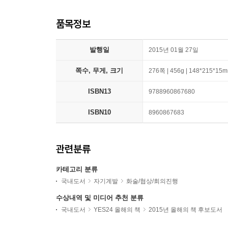
품목정보
발행일
2015년 01월 27일
쪽수, 무게, 크기
276쪽 | 456g | 148*215*15
ISBN13
9788960867680
ISBN10
8960867683
관련분류
카테고리 분류
국내도서
자기계발
화술/협상/회의진행
수상내역 및 미디어 추천 분류
국내도서
YES24 올해의 책
2015년 올해의 책 후보도서