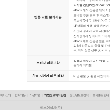
소비자의 요청에 따라 개별
디지털 컨텐츠인 eBook, 
eBook 대여 상품은 대여 기
모바일 쿠폰 등록 후 취소/환
반품/교환 불가사유
중고상품이 구매확정(자동 
LP상품의 재생 불량 원인이 기
시간의 경과에 의해 재판매가
전자상거래 등에서의 소비자
eBook 세트 상품은 일괄 
1개의 상품으로 취급 및 판매
우, 세트 상품 전부 및 세트
상품의 불량에 의한 반품, 교
소비자 피해보상
준하여 처리됨
환불 지연에 따른 배상
대금 환불 및 환불 지연에 
회사소개
인재채용
이용약관
개인정보처리방침
청소년보호정책
도서홍보안내