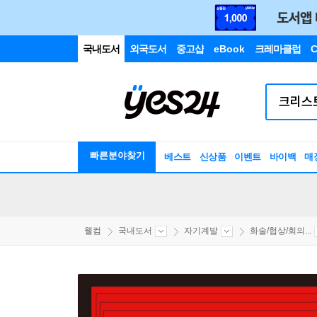
국내도서
외국도서
중고샵
eBook
크레마클럽
C
빠른분야찾기
베스트
신상품
이벤트
바이백
매
웰컴
국내도서
자기계발
화술/협상/회의...