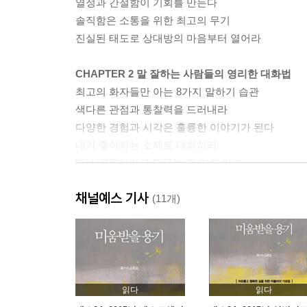
열정과 간절함이 기회를 만든다
솔직함은 소통을 위한 최고의 무기
진실된 태도로 상대방의 마음부터 열어라
CHAPTER 2 말 잘하는 사람들의 영리한 대화법
최고의 화자들만 아는 8가지 말하기 습관
색다른 관점과 통찰력을 드러내라
다양한 경험과 시각은 훌륭한 이야기가 된다
내가 좋아하는 소재로 대화하라
“당신은?”이라고 되묻는 걸 잊지 마라
공감은 상대를 춤추게 한다
채널예스 기사
타이밍 못 맞춘 유머는 마이너스다
(11개)
나만의 스타일을 고수하는 것도 전략이다
유행어를 뺄수록 대화가 신선하다
군더더기 말은 과감하게 없애라
말주변도 습관에 좌우된다
읽다
읽다
CHAPTER 3 낯선 사람도 두렵지 않은 대화법