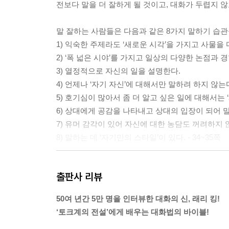
전보다 말을 더 잘하게 될 것이고, 대화가 두렵지 않고
CHAPTER 8 대화의 신이 만난 최고의 게스트, 최
초대하고 싶은 게스트의 조건
말 잘하는 사람들은 다음과 같은 8가지 말하기 습관
대화의 신이 만난 최고의 게스트
1) 익숙한 주제라도 ‘새로운 시각’을 가지고 사물을
대화의 신이 만난 최악의 게스트
2) ‘폭 넓은 시야’를 가지고 일상의 다양한 논점과 
말이 있으면 실수가 있다
3) 열정적으로 자신의 일을 설명한다.
잊지 못할 최악의 실수담
4) 언제나 ‘자기 자신’에 대해서만 말하려 하지 않는
어떤 상황에서도 말은 계속하라
5) 호기심이 많아서 좀 더 알고 싶은 일에 대해서는 
6) 상대에게 공감을 나타내고 상대의 입장이 되어 말
에필로그 | 당신의 말하기는 달라야 한다
7) 유머 감각이 있어 자신에 대한 농담도 꺼려하지 
8) 말하는 데 ‘자기만의 스타일’이 있다. - 34~35쪽
당신도 처음 만나는 누군가와 말할 때 그 어색함을 
출판사 리뷰
그리고 그들 자신에 관한 질문을 해보라. 그러면 당
면 사람들은 자신에 관한 얘기를 듣기 좋아하기 때
50여 년간 5만 명을 인터뷰한 대화의 신, 래리 킹!
(…) 영국의 소설가이며 정치인으로 수상까지 지냈
‘토크계의 전설’에게 배우는 대화법의 바이블!
“사람들에겐 그들 자신에 관한 것을 말하라. 그러면 