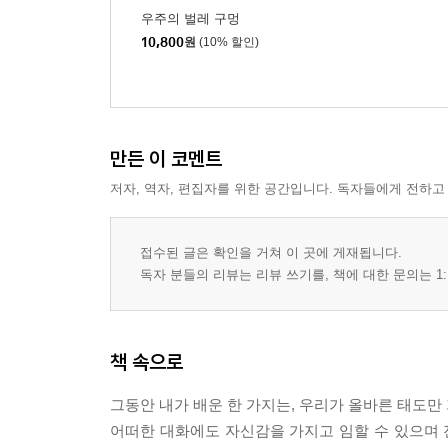
사소한 것까지 실전처럼 연습하라
우주의 벌레 구멍
위기일발의 순간 극복하기
10,800
원
(10% 할인)
말주변 없어도 청중을 사로잡는 연설의 법칙
호응을 이끌어내는 유머 시나리오
분위기를 장악하려면 청중부터 파악하라
비밀을 공유하면 친근해진다
만든 이 코멘트
때론 예상치 못한 발언이 환영받는다
저자, 역자, 편집자를 위한 공간입니다. 독자들에게 전하고
명연설은 모두 짧았다
위대한 연설가들의 KISS 법칙
간결하게, 쉽게, 인상적으로
접수된 글은 확인을 거쳐 이 곳에 게재됩니다.
독자 분들의 리뷰는 리뷰 쓰기를, 책에 대한 문의는 1:
CHAPTER 7 대중 앞에서도 주눅 들지 않는 대화법
진심은 편안할 때 드러난다
모든 질문에 답을 할 필요는 없다
책 속으로
토크계의 제왕도 쉼 없이 노력한다
정면돌파가 해답이 될 때도 있다
그동안 내가 배운 한 가지는, 우리가 올바른 태도만 
SNS 시대, 소통은 더욱 중요하다
어떠한 대화에도 자신감을 가지고 임할 수 있으며