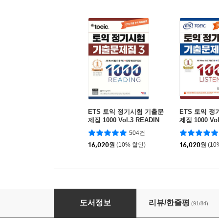
ETS 토익 정기시험 기출문
ETS 토익 
제집 1000 Vol.3 READIN
제집 1000 Vol
G 리딩
NG 리스닝
504건
16,020
원
(10% 할인)
16,020
원
(10
대화의 신
도서정보
리뷰/한줄평
(91/84)