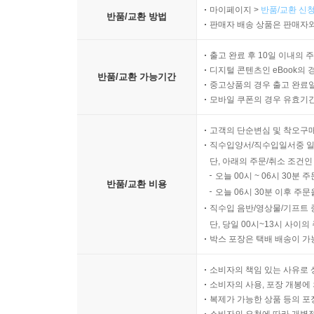
마이페이지 >
반품/교환 신청
반품/교환 방법
판매자 배송 상품은 판매자와
출고 완료 후 10일 이내의 
디지털 콘텐츠인 eBook의 
반품/교환 가능기간
중고상품의 경우 출고 완료일
모바일 쿠폰의 경우 유효기간(
고객의 단순변심 및 착오구
직수입양서/직수입일서중 일
단, 아래의 주문/취소 조건인
오늘 00시 ~ 06시 30분 
반품/교환 비용
오늘 06시 30분 이후 주문
직수입 음반/영상물/기프트 
단, 당일 00시~13시 사이
박스 포장은 택배 배송이 가
소비자의 책임 있는 사유로 
소비자의 사용, 포장 개봉에 
복제가 가능한 상품 등의 포장을 