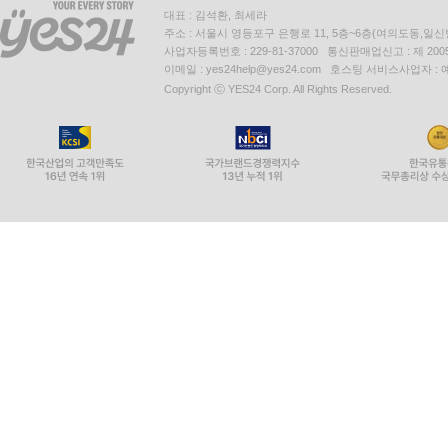
대표 : 김석환, 최세라
주소 : 서울시 영등포구 은행로 11, 5층~6층(여의도동,일신
사업자등록번호 : 229-81-37000 통신판매업신고 : 제 200
이메일 : yes24help@yes24.com 호스팅 서비스사업자 :
Copyright ⓒ YES24 Corp. All Rights Reserved.