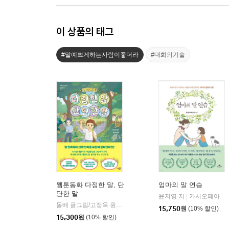
이 상품의 태그
#말예쁘게하는사람이좋더라
#대화의기술
웹툰동화 다정한 말, 단
엄마의 말 연습
단한 말
윤지영 저
카시오페아
|
돌배 글그림/고정욱 원저
더블북
|
15,750
원
(10% 할인)
15,300
원
(10% 할인)