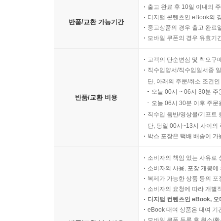
출고 완료 후 10일 이내의 
디지털 콘텐츠인 eBook의 
반품/교환 가능기간
중고상품의 경우 출고 완료일
모바일 쿠폰의 경우 유효기간(
고객의 단순변심 및 착오구
직수입양서/직수입일서중 일
단, 아래의 주문/취소 조건인
오늘 00시 ~ 06시 30분 
반품/교환 비용
오늘 06시 30분 이후 주문
직수입 음반/영상물/기프트 
단, 당일 00시~13시 사이
박스 포장은 택배 배송이 가
소비자의 책임 있는 사유로 
소비자의 사용, 포장 개봉에 
복제가 가능한 상품 등의 포장을 
소비자의 요청에 따라 개별
디지털 컨텐츠인 eBook, 
eBook 대여 상품은 대여 기
모바일 쿠폰 등록 후 취소/환