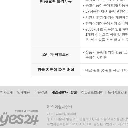
반품/교환 불가사유
중고상품이 구매확정(자동 
LP상품의 재생 불량 원인이 기
시간의 경과에 의해 재판매가
전자상거래 등에서의 소비자
eBook 세트 상품은 일괄 
1개의 상품으로 취급 및 판매
우, 세트 상품 전부 및 세트
상품의 불량에 의한 반품, 교
소비자 피해보상
준하여 처리됨
환불 지연에 따른 배상
대금 환불 및 환불 지연에 
회사소개
인재채용
이용약관
개인정보처리방침
청소년보호정책
도서홍보안내
대표 : 김석환, 최세라
주소 : 서울시 영등포구 은행로 11, 5층~6층(여의도동,일신
사업자등록번호 : 229-81-37000 통신판매업신고 : 제 200