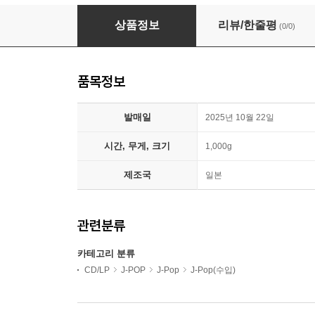
LiSA (리사) - Best - Way -
상품정보
리뷰/한줄평
(0/0)
품목정보
발매일
2025년 10월 22일
시간, 무게, 크기
1,000g
제조국
일본
관련분류
카테고리 분류
CD/LP
J-POP
J-Pop
J-Pop(수입)