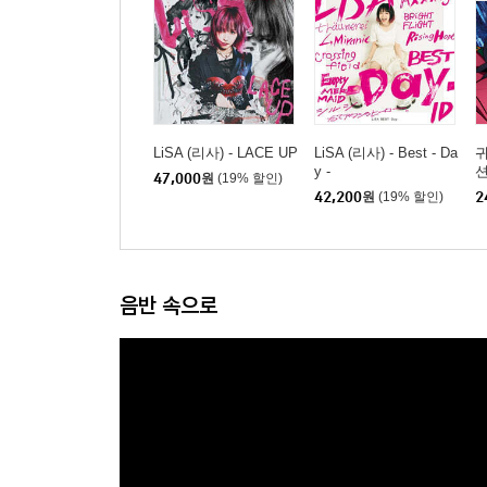
LiSA (리사) - LACE UP
LiSA (리사) - Best - Da
y -
션
47,000
원
(19% 할인)
r
42,200
원
(19% 할인)
2
빛
u
B
음반 속으로