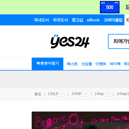
국내도서
외국도서
중고샵
eBook
크레마클럽
C
빠른분야찾기
베스트
신상품
이벤트
바이백
매
웰컴
CD/LP
J-POP
J-Pop
J-Pop(