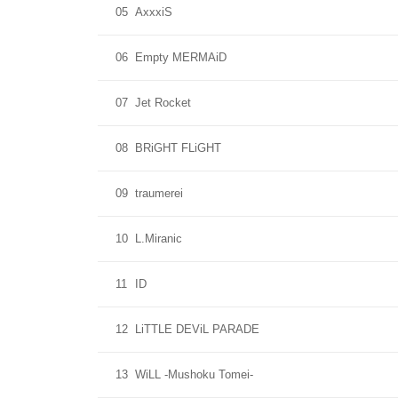
05
AxxxiS
06
Empty MERMAiD
07
Jet Rocket
08
BRiGHT FLiGHT
09
traumerei
10
L.Miranic
11
ID
12
LiTTLE DEViL PARADE
13
WiLL -Mushoku Tomei-