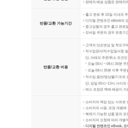
판매자 배송 상품은 판매자와
출고 완료 후 10일 이내의 
디지털 콘텐츠인 eBook의 
반품/교환 가능기간
중고상품의 경우 출고 완료일
모바일 쿠폰의 경우 유효기간(
고객의 단순변심 및 착오구
직수입양서/직수입일서중 일
단, 아래의 주문/취소 조건인
오늘 00시 ~ 06시 30분 
반품/교환 비용
오늘 06시 30분 이후 주문
직수입 음반/영상물/기프트 
단, 당일 00시~13시 사이
박스 포장은 택배 배송이 가
소비자의 책임 있는 사유로 
소비자의 사용, 포장 개봉에 
복제가 가능한 상품 등의 포장을 
소비자의 요청에 따라 개별
디지털 컨텐츠인 eBook, 