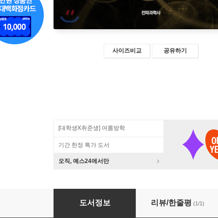
사이즈비교
공유하기
[대학생X취준생] 여름방학
기간 한정 특가 도서
오직, 예스24에서만
양자역학의 세계
도서정보
리뷰/한줄평
(1/1)