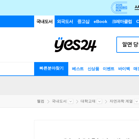
국내도서
외국도서
중고샵
eBook
크레마클럽
C
빠른분야찾기
베스트
신상품
이벤트
바이백
매
웰컴
국내도서
대학교재
자연과학 계열