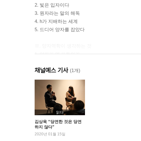
2. 빛은 입자이다
3. 원자라는 말의 해독
4. h가 지배하는 세계
5. 드디어 양자를 잡았다
Ⅲ. 양자역학이 생각하는 것
1. 양자가 왜 파동인가
2. “불확정성” 이론
채널예스 기사
3. 양자의 지도
(1개)
4. 인과와 양자역학
Ⅳ. 양자는 과학을 연결한다
1. 주기율표의 이론적 해명
2. 화학은 전자에 지배되었다
읽다
3. 고체 속의 바다
김상욱 “당연한 것은 당연
하지 않다”
4. 원자핵 속으로
2020년 01월 15일