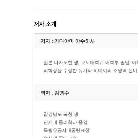
Ⅴ. 양자는 가능성을 개척한다
1. 양자가 열어주는 세계
2. 양자역학의 종점
저자 소개
3. 극저온의 세계
4. 초고온의 세계
저자 : 가다야마 야수히사
Ⅵ. 양자는 무엇을 가르쳤는가
일본 나가노현 생, 교토대학교 이학부 졸업,
양자역학을 중심으로 한 연대표
리학상을 수상한 유가와 히데끼의 소영역 신이
역자 : 김명수
함경남도 북청 생
연세대 물리학과 졸업
독립유공자대통령표창