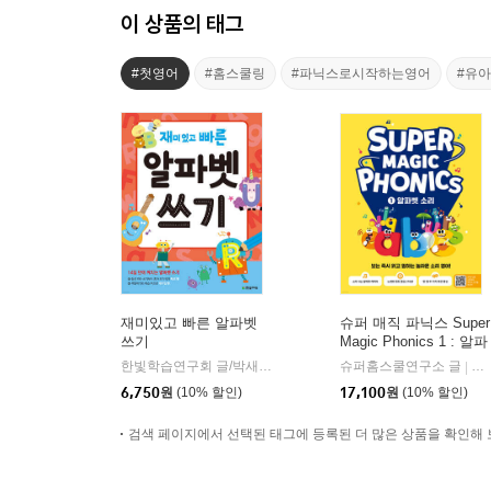
이 상품의 태그
#첫영어
#홈스쿨링
#파닉스로시작하는영어
#유
재미있고 빠른 알파벳
슈퍼 매직 파닉스 Super
쓰기
Magic Phonics 1 : 알파
벳 소리
한빛학습연구회 글/박새미 그림
한빛에듀
슈퍼홈스쿨연구소 글
길
|
|
6,750
원
(10% 할인)
17,100
원
(10% 할인)
검색 페이지에서 선택된 태그에 등록된 더 많은 상품을 확인해 