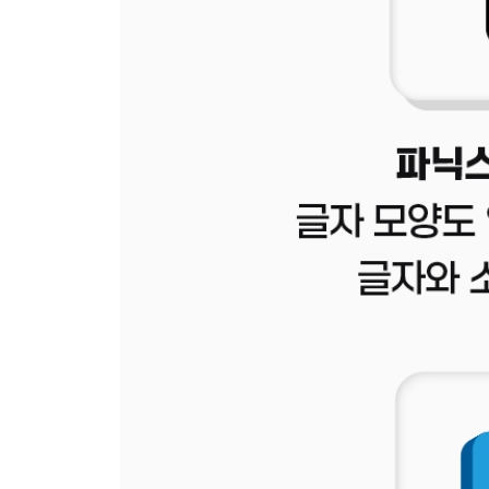
- 'sm'
- 'st'
- 'sw'
- 'sn'
- Review
(sm, st, sw, sn)
- Word Review
[5권 특별한 소리]
- 'ai'
- 'ay'
- 'ee'
- 'ea'
- Review
(ai, ay, ee, ea)
- 'oa'
- 'ow'