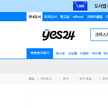
국내도서
외국도서
중고샵
eBook
크레마클럽
C
빠른분야찾기
베스트
신상품
이벤트
바이백
매
웰컴
국내도서
유아
유아 학습
유아