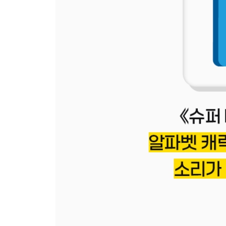
- 'ue'
- 'ui'
- Review
(oa, ow, ue, ui)
- 'ch'
- '-ch'
- 'sh'
- '-sh'
- Review
(ch, sh)
- Word Review