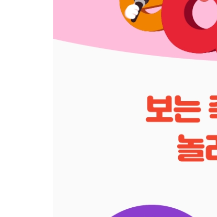
- 'ot'
- 'ox'
- Review
(og, op, ot, ox)
Short Vowel u
- 'ub'
- 'ug'
- 'un'
- 'up'
- Review
(ub, ug, un, up)
- Tracing Sounds
- Word Review
[3권 장모음]
Long Vowel a
- 'ake'
- 'ame'