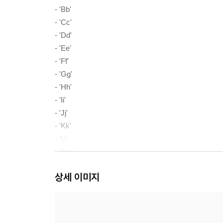
- 'Bb'
- 'Cc'
- 'Dd'
- 'Ee'
- 'Ff'
- 'Gg'
- 'Hh'
- 'Ii'
- 'Jj'
- 'Kk'
- 'Ll'
- 'Mm'
- 'Nn'
상세 이미지
- 'Oo'
- 'Pp'
- 'Qq'
- 'Rr'