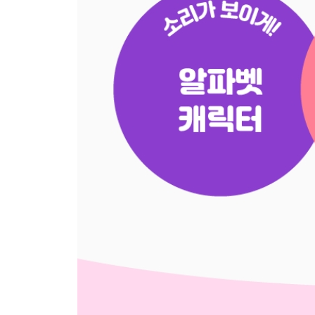
- 'ape'
- Review
(ake, ame, ape)
Long Vowel i
- 'ike'
- 'ine'
- 'ive'
- Review
(ike, ine, ive)
Long Vowel o
- 'ole'
- 'ope'
- 'ose'
- Review
(ole, ope, ose)
Long Vowel u
- 'use'