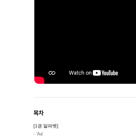
목차
[1권 알파벳]
- 'Aa'