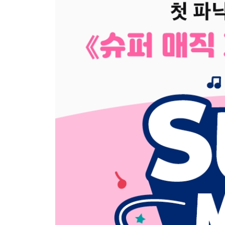
- 'Ss'
- 'Tt'
- 'Uu'
- 'Vv'
- 'Ww'
- 'Xx'
- 'Yy'
- 'Zz'
- Tracing the Alphabet
- Alphabet Words
[2권 단모음]
Short Vowel a- 'am'
- 'ap'
- 'at'
- 'an'
- Review