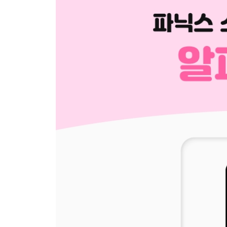
- 'ute'
- Review
(use, ute)
- Tracing Sounds
- Word Review
[4권 이중자음]
l Blends- 'bl'- 'cl'- 'gl'- 'pl'- Review
(bl, cl, gl, pl)
r Blends
- 'cr'
- 'dr'
- 'gr'
- 'tr'
- Review
(cr, dr, gr, tr)
s Blends