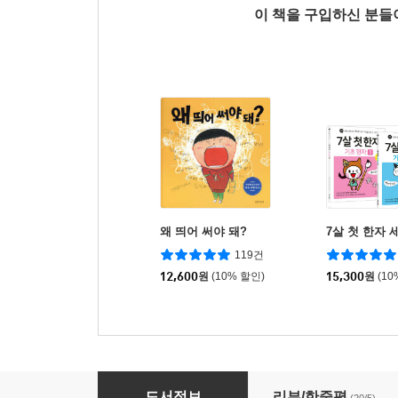
이 책을 구입하신 분
왜 띄어 써야 돼?
7살 첫 한자 
119건
12,600
원
(10% 할인)
15,300
원
(10
슈퍼 매직 파닉스 Super Magic Phonics 세트
도서정보
리뷰/한줄평