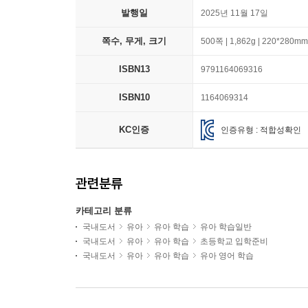
발행일
2025년 11월 17일
쪽수, 무게, 크기
500쪽 | 1,862g | 220*280mm
ISBN13
9791164069316
ISBN10
1164069314
KC인증
인증유형 : 적합성확인
관련분류
카테고리 분류
국내도서
유아
유아 학습
유아 학습일반
국내도서
유아
유아 학습
초등학교 입학준비
국내도서
유아
유아 학습
유아 영어 학습