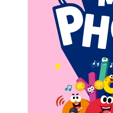
(am, ap, at, an)
Short Vowel e
- 'ed'
- 'eg'
- 'en'
- 'et'
- Review
(ed, eg, en, et)Short Vowel i
- 'ig'
- 'ip'
- 'it'
- 'ix'
- Review
(ig, ip, it, ix)
Short Vowel o
- 'og'
- 'op'