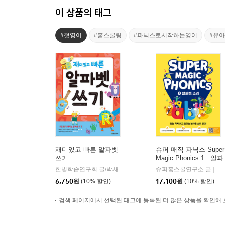
이 상품의 태그
#첫영어
#홈스쿨링
#파닉스로시작하는영어
#유
재미있고 빠른 알파벳
슈퍼 매직 파닉스 Super
쓰기
Magic Phonics 1 : 알파
벳 소리
한빛학습연구회 글/박새미 그림
한빛에듀
슈퍼홈스쿨연구소 글
길
|
|
6,750
원
(10% 할인)
17,100
원
(10% 할인)
검색 페이지에서 선택된 태그에 등록된 더 많은 상품을 확인해 