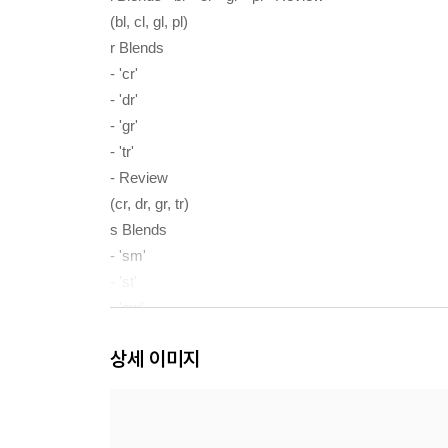
(bl, cl, gl, pl)
r Blends
- 'cr'
- 'dr'
- 'gr'
- 'tr'
- Review
(cr, dr, gr, tr)
s Blends
- 'sm'
- 'st'
- 'sw'
- 'sn'
상세 이미지
- Review
(sm, st, sw, sn)
- Word Review