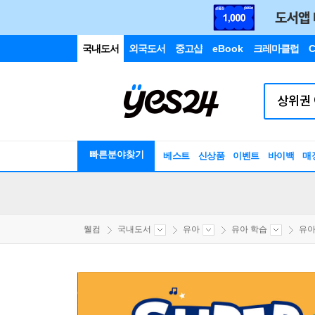
국내도서
외국도서
중고샵
eBook
크레마클럽
C
빠른분야찾기
베스트
신상품
이벤트
바이백
매
웰컴
국내도서
유아
유아 학습
유아