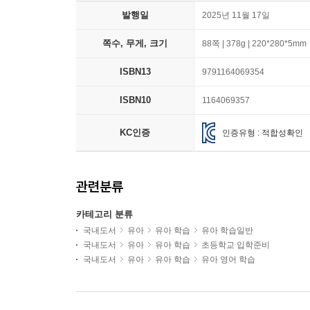
발행일
2025년 11월 17일
쪽수, 무게, 크기
88쪽 | 378g | 220*280*5mm
ISBN13
9791164069354
ISBN10
1164069357
KC인증
인증유형 : 적합성확인
관련분류
카테고리 분류
국내도서
유아
유아 학습
유아 학습일반
국내도서
유아
유아 학습
초등학교 입학준비
국내도서
유아
유아 학습
유아 영어 학습