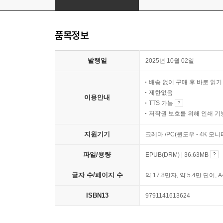
품목정보
발행일
2025년 10월 02일
배송 없이 구매 후 바로 읽
제한없음
이용안내
TTS 가능
저작권 보호를 위해 인쇄 기
지원기기
크레마 /PC(윈도우 - 4K 모
파일/용량
EPUB(DRM) | 36.63MB
글자 수/페이지 수
약 17.8만자, 약 5.4만 단어, 
ISBN13
9791141613624