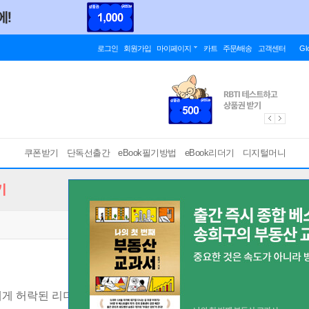
로그인
회원가입
마이페이지
카트
주문/배송
고객센터
Gl
쿠폰받기
단독선출간
eBook필기방법
eBook리더기
디지털머니
기
명에게 허락된 리더십 교육
[ EPUB ]