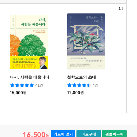
1
/1
다시, 사람을 배웁니다
철학으로의 초대
41건
4건
15,000
원
12,000
원
16,500
카트에 넣기
바로구매
원클릭구매
원