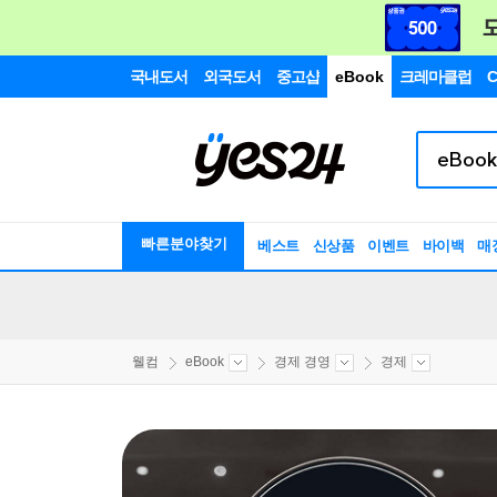
국내도서
외국도서
중고샵
eBook
크레마클럽
C
빠른분야찾기
베스트
신상품
이벤트
바이백
매
웰컴
eBook
경제 경영
경제