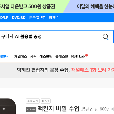
D/LP
DVD/BD
문구
/GIFT
티켓
독서유형검사
장안내
채널예스
사락
예스펀딩
클래스24
RBTI Lab
독서유형검사
박혜진 편집자의 문장 수집,
채널예스 1화 보러 가
소득공제
EPUB
맥킨지 비밀 수업
15년간 단 600
eBook