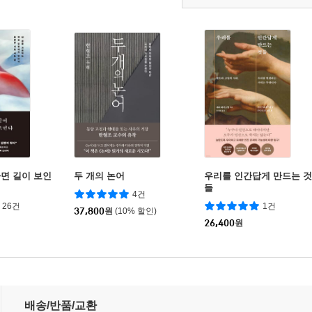
면 길이 보인
두 개의 논어
우리를 인간답게 만드는 것
들
4건
26건
1건
37,800
원
(10% 할인)
26,400
원
배송/반품/교환