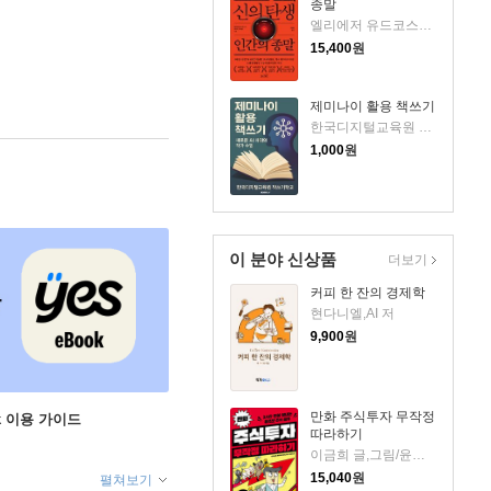
종말
엘리에저 유드코스키,네이트 소아레스 공저/고영훈 역
15,400
원
제미나이 활용 책쓰기
한국디지털교육원 책쓰기학교 저
1,000
원
이 분야 신상품
더보기
커피 한 잔의 경제학
현다니엘,AI 저
9,900
원
만화 주식투자 무작정
ok 이용 가이드
따라하기
이금희 글,그림/윤재수 원작
15,040
원
펼쳐보기