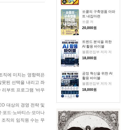
쏘쿨의 구축명품 아파
트 내집마련
쏘쿨 저
20,000
원
트렌드 분석을 위한
AI 활용 바이블
볼륨편집부 저자 저
18,000
원
공정 혁신을 위한 AI
 조직에 미치는 영향력은
활용 바이블
잘못된 선택을 내리고 좌
볼륨편집부 저자 저
 리부트 프로그램 ‘바우
18,000
원
O 대상의 경영 전략 및
팔·포드·노바티스·모더나
는 조직의 임직원 수는 무