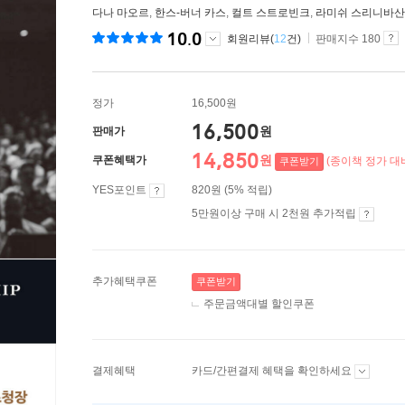
다나 마오르
,
한스-버너 카스
,
컬트 스트로빈크
,
라미쉬 스리니바산
10.0
회원리뷰(
12
건)
판매지수 180
정가
16,500원
16,500
원
판매가
14,850
원
쿠폰혜택가
(종이책 정가 대비
쿠폰받기
YES포인트
820원 (5% 적립)
5만원이상 구매 시 2천원 추가적립
추가혜택쿠폰
쿠폰받기
주문금액대별 할인쿠폰
결제혜택
카드/간편결제 혜택을 확인하세요