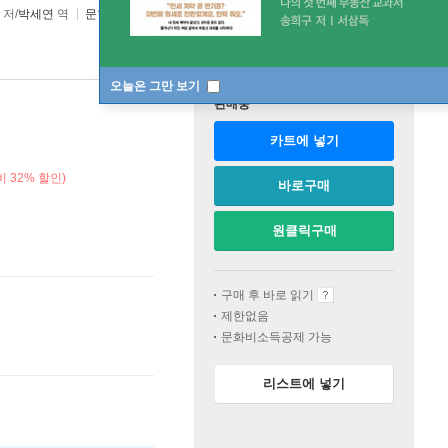
저/
박세연
역
문학동네
2025년 10월 02일
오늘은 그만 보기
판매중
카트에 넣기
 32% 할인)
바로구매
원클릭구매
구매 후 바로 읽기
제한없음
문화비소득공제 가능
리스트에 넣기