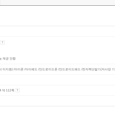
기
능 제공 안함
니터 미지원) /아이폰 /아이패드 /안드로이드폰 /안드로이드패드 /전자책단말기(저사양 기기 
A4 약 112쪽