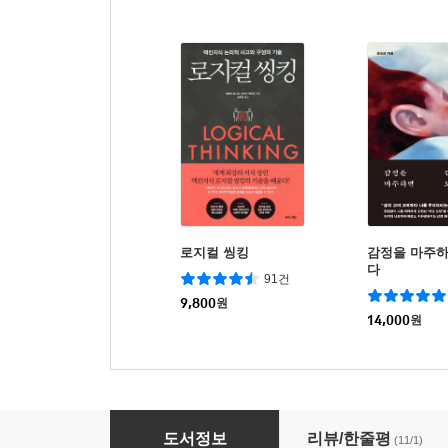
로지컬 씽킹
감정을 마주하
다
91건
9,800
원
14,000
원
맥킨지 비밀 수업
도서정보
리뷰/한줄평
(11/1)