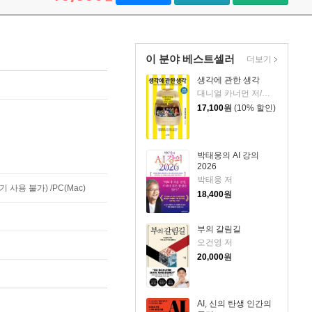
이 분야 베스트셀러
더보기
생각에 관한 생각
대니얼 카너먼 저/이창신 역
17,100
원
(10% 할인)
박태웅의 AI 강의
2026
박태웅 저
사용 불가) /PC(Mac)
18,400
원
부의 갈림길
오건영 저
20,000
원
AI, 신의 탄생 인간의