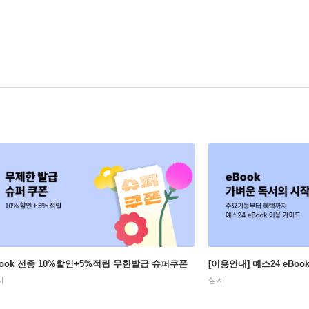
Book 전종 10%할인+5%적립 무한발급 슈퍼쿠폰
[이용안내] 예스24 eBo
시
상시