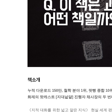
책소개
누적 다운로드 150만, 철학 분야 1위, 팟빵 종합 10
화제의 팟캐스트 [지대넓얕] 진행자 채사장의 두 번
《지적 대화를 위한 넓고 얕은 지식》 현실 세계 편(