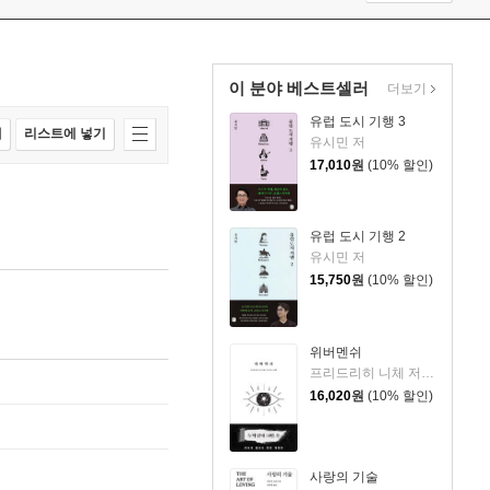
이 분야 베스트셀러
더보기
유럽 도시 기행 3
매
리스트에 넣기
유시민 저
17,010
원
(10% 할인)
유럽 도시 기행 2
유시민 저
15,750
원
(10% 할인)
위버멘쉬
프리드리히 니체 저/어나니머스 역
16,020
원
(10% 할인)
사랑의 기술