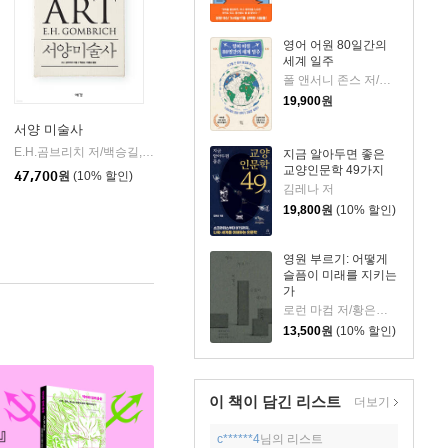
영어 어원 80일간의
세계 일주
폴 앤서니 존스 저/고정아 역
19,900
원
서양 미술사
김영사
E.H.곰브리치 저/백승길,이종승 공역
예경
|
지금 알아두면 좋은
교양인문학 49가지
47,700
원
(10% 할인)
김레나 저
19,800
원
(10% 할인)
영원 부르기: 어떻게
슬픔이 미래를 지키는
가
로런 마컴 저/황은주 역
13,500
원
(10% 할인)
이 책이 담긴
리스트
더보기
c******4
님의 리스트