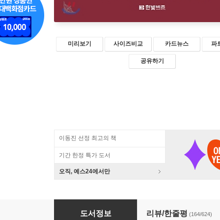
미리보기
사이즈비교
카드뉴스
파
공유하기
이동진 선정 최고의 책
기간 한정 특가 도서
오직, 예스24에서만
지적 대화를 위한 넓고 얕은 지식 : 현실너머 편
도서정보
리뷰/한줄평
(164/624)