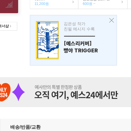
11,200원
600원 ~
김은성 작가
트너샵
친필 메시지 수록
---------------
[예스리커버]
빵야 TRIGGER
배송/반품/교환