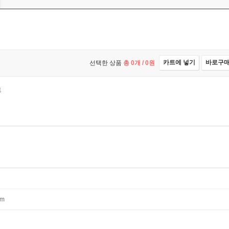
카트에 넣기
바로구
선택한 상품
총
0
개 /
0
원
트
mm