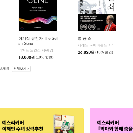
이기적 유전자 The Selfi
총 균 쇠
sh Gene
김영사
재레드 다이아몬드 저/강주헌 역
|
|
리처드 도킨스 저/홍영남,이상임 공역
을유문화사
|
26,820
원
(10% 할인)
18,000
원
(10% 할인)
보세요.
전체보기