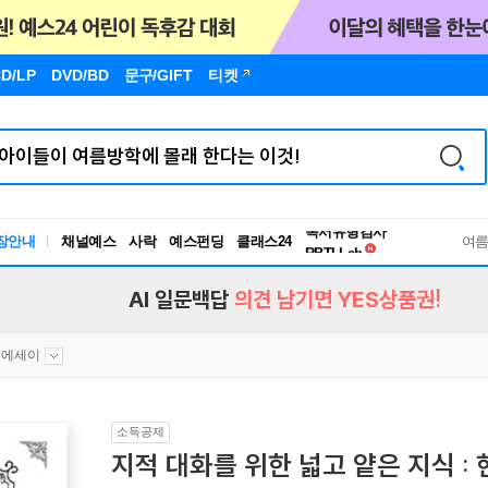
D/LP
DVD/BD
문구
/GIFT
티켓
독서유형검사
장안내
채널예스
사락
예스펀딩
클래스24
RBTI Lab
여
독서유형검사
AI 일문백답
의견 남기면 YES상품권!
문에세이
소득공제
지적 대화를 위한 넓고 얕은 지식 :