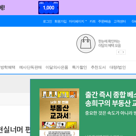
로그인
회원가입
마이페이지
카트
주문/배송
고객센터
Gl
름방학혜택
예사단독판매
이달의사은품
특가할인
추천도서
대량/법인
 현실너머 편
철학, 과학, 예술, 종교, 신비 편