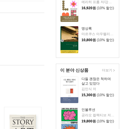
에리히 프롬 저/강주헌 역
16,920
원
(10% 할인)
명상록
마르쿠스 아우렐리우스 저/박문재 역
10,800
원
(10% 할인)
이 분야 신상품
더보기
다들 괜찮은 척하며
살고 있었다
김민식 저
15,300
원
(10% 할인)
인볼루션
공라오 컬렉티브 저/홍명교 역
19,800
원
(10% 할인)