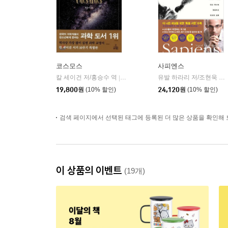
코스모스
사피엔스
칼 세이건 저/홍승수 역
사이언스북스
유발 하라리 저/조현욱 역/이태수 감수
|
19,800
원
(10% 할인)
24,120
원
(10% 할인)
검색 페이지에서 선택된 태그에 등록된 더 많은 상품을 확인해 
이 상품의 이벤트
(19개)