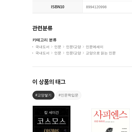
ISBN10
8994120998
관련분류
카테고리 분류
국내도서
인문
인문/교양
인문에세이
국내도서
인문
인문/교양
교양으로 읽는 인문
이 상품의 태그
#교양쌓기
#인문학입문