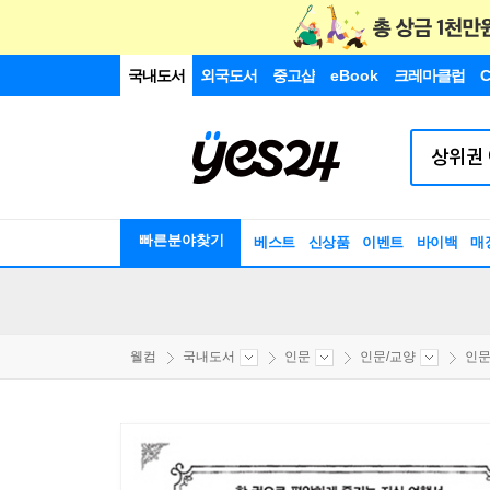
국내도서
외국도서
중고샵
eBook
크레마클럽
C
빠른분야찾기
베스트
신상품
이벤트
바이백
매
웰컴
국내도서
인문
인문/교양
인