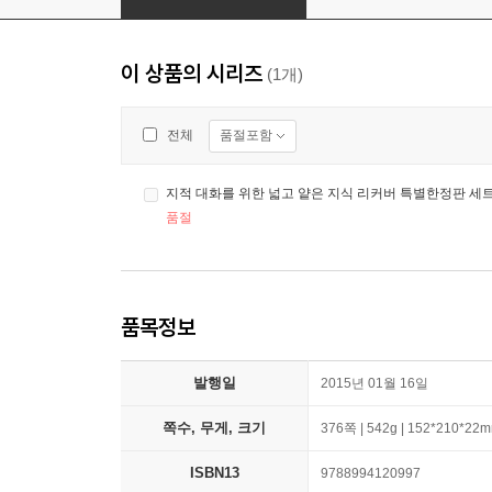
이 상품의 시리즈
(1개)
품절포함
전체
지적 대화를 위한 넓고 얕은 지식 리커버 특별한정판 세
품절
품목정보
발행일
2015년 01월 16일
쪽수, 무게, 크기
376쪽 | 542g | 152*210*22
ISBN13
9788994120997