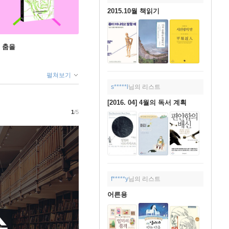
2015.10월 책읽기
 춤을
펼쳐보기
s*****l
님의 리스트
[2016. 04] 4월의 독서 계획
1
/5
f*****y
님의 리스트
어른용