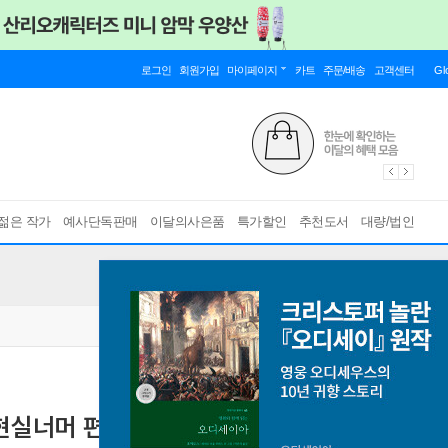
로그인
회원가입
마이페이지
카트
주문/배송
고객센터
Gl
젊은 작가
예사단독판매
이달의사은품
특가할인
추천도서
대량/법인
 현실너머 편
철학, 과학, 예술, 종교, 신비 편