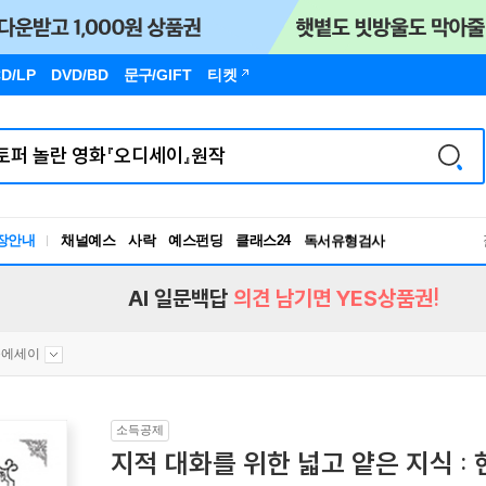
D/LP
DVD/BD
문구
/GIFT
티켓
장안내
채널예스
사락
예스펀딩
클래스24
독서유형검사
RBTI Lab
독서유형검사
AI 일문백답
의견 남기면 YES상품권!
문에세이
소득공제
지적 대화를 위한 넓고 얕은 지식 :