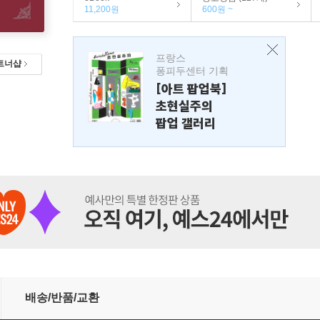
11,200원
600원 ~
프랑스
트너샵
퐁피두센터 기획
[아트 팝업북]
초현실주의
팝업 갤러리
배송/반품/교환