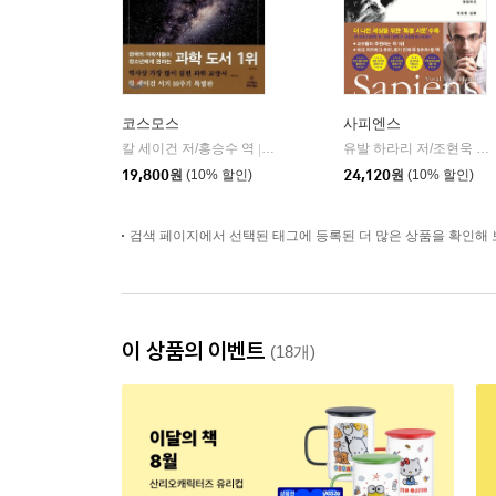
코스모스
사피엔스
칼 세이건 저/홍승수 역
사이언스북스
유발 하라리 저/조현욱 역/이태수 감수
|
19,800
원
(10% 할인)
24,120
원
(10% 할인)
검색 페이지에서 선택된 태그에 등록된 더 많은 상품을 확인해 
이 상품의 이벤트
(18개)