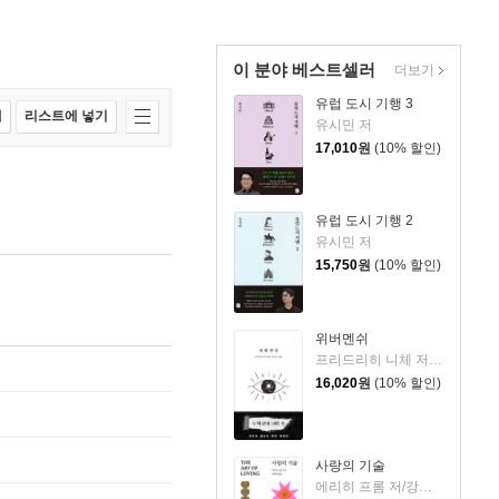
이 분야 베스트셀러
더보기
유럽 도시 기행 3
매
리스트에 넣기
유시민 저
17,010
원
(10% 할인)
유럽 도시 기행 2
유시민 저
15,750
원
(10% 할인)
위버멘쉬
프리드리히 니체 저/어나니머스 역
16,020
원
(10% 할인)
사랑의 기술
에리히 프롬 저/강주헌 역