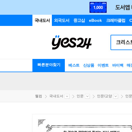
국내도서
외국도서
중고샵
eBook
크레마클럽
C
빠른분야찾기
베스트
신상품
이벤트
바이백
매
웰컴
국내도서
인문
인문/교양
인