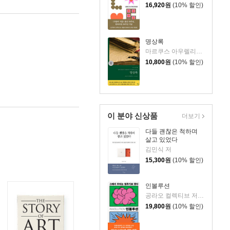
16,920
원
(10% 할인)
명상록
마르쿠스 아우렐리우스 저/박문재 역
10,800
원
(10% 할인)
이 분야 신상품
더보기
다들 괜찮은 척하며
살고 있었다
김민식 저
15,300
원
(10% 할인)
인볼루션
공라오 컬렉티브 저/홍명교 역
19,800
원
(10% 할인)