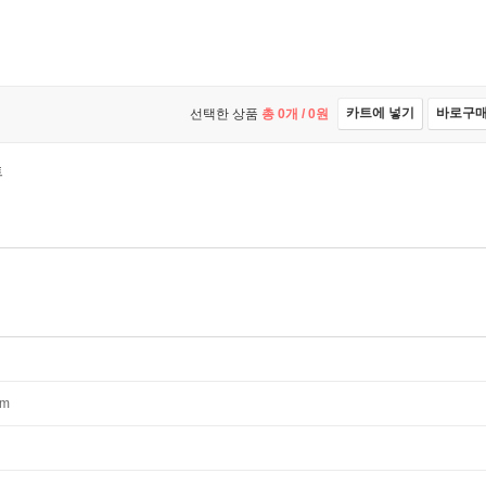
카트에 넣기
바로구
선택한 상품
총
0
개 /
0
원
트
mm