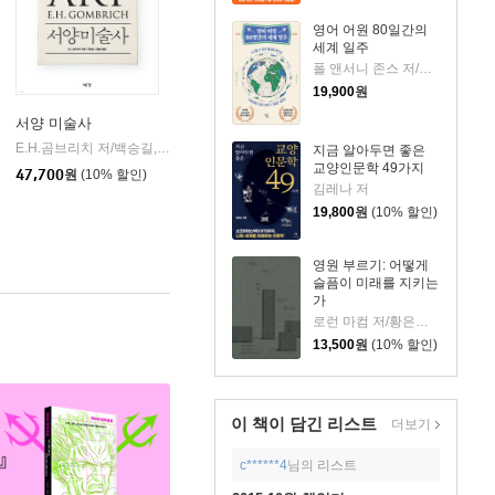
영어 어원 80일간의
세계 일주
폴 앤서니 존스 저/고정아 역
19,900
원
서양 미술사
김영사
E.H.곰브리치 저/백승길,이종승 공역
예경
|
지금 알아두면 좋은
교양인문학 49가지
47,700
원
(10% 할인)
김레나 저
19,800
원
(10% 할인)
영원 부르기: 어떻게
슬픔이 미래를 지키는
가
로런 마컴 저/황은주 역
13,500
원
(10% 할인)
이 책이 담긴
리스트
더보기
c******4
님의 리스트