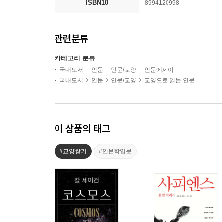
ISBN10
8994120998
관련분류
카테고리 분류
국내도서
인문
인문/교양
인문에세이
국내도서
인문
인문/교양
교양으로 읽는 인문
이 상품의 태그
#교양쌓기
#인문학입문