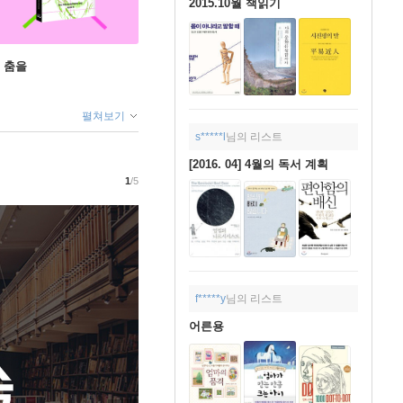
2015.10월 책읽기
 춤을
펼쳐보기
s*****l
님의 리스트
[2016. 04] 4월의 독서 계획
1
/5
f*****y
님의 리스트
어른용