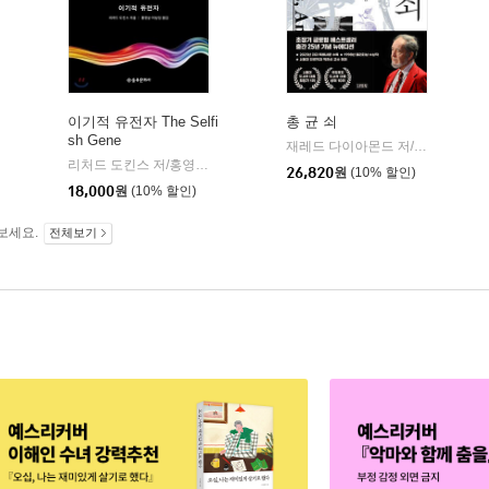
이기적 유전자 The Selfi
총 균 쇠
sh Gene
김영사
재레드 다이아몬드 저/강주헌 역
|
|
리처드 도킨스 저/홍영남,이상임 공역
을유문화사
|
26,820
원
(10% 할인)
18,000
원
(10% 할인)
보세요.
전체보기