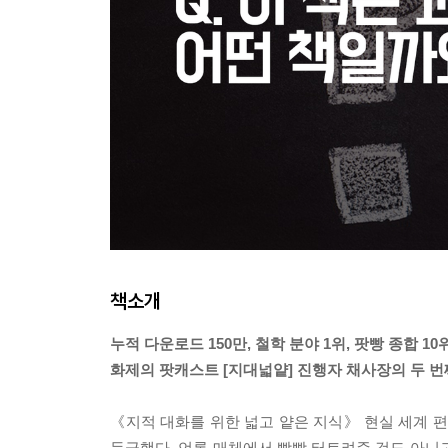
책소개
누적 다운로드 150만, 철학 분야 1위, 팟빵 종합 10
화제의 팟캐스트 [지대넓얕] 진행자 채사장의 두 번
《지적 대화를 위한 넓고 얕은 지식》 현실 세계 편(
등극했다. 언론 매체에서 빵빵 터트려준 것도 아니