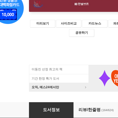
미리보기
사이즈비교
카드뉴스
파
공유하기
이동진 선정 최고의 책
기간 한정 특가 도서
오직, 예스24에서만
지적 대화를 위한 넓고 얕은 지식 : 현실너머 편
도서정보
리뷰/한줄평
(164/624)