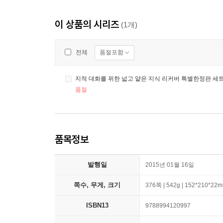
이 상품의 시리즈
(1개)
품절포함
전체
지적 대화를 위한 넓고 얕은 지식 리커버 특별한정판 세
품절
품목정보
발행일
2015년 01월 16일
쪽수, 무게, 크기
376쪽 | 542g | 152*210*22
ISBN13
9788994120997