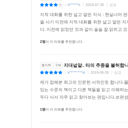
《역사, 경제, 정치, 사회, 윤리》 편을 읽은 독자들
h******n
2019-07-30
신고
|
|
|
지적 대화를 위한 넓고 얕은 지식 : 현실너머 
최근에 읽은 오픈소스 중에서는 손에 꼽히는 좋은
을 사기 이전에 지적 대화를 위한 넓고 얕은 지식
기술해 놓고 있다. 일독 후 지혜의 샘물이 마구 샘솟
다. 이전에 읽었던 것과 같이 술술 잘 읽히고 요
한번 책을 읽기 시작하면 끝까지 손쉽게 읽을 수 있는
2명
이 이 리뷰를 추천합니다.
개인 선생님이 옆에서 설명해주는 기분이었다. 강의가
책이다. 지인들에게 추천해주고 싶다. (상근)
지대넓얕.. 타의 추종을 불허합니
종이책
구매
k*********m
2019-06-26
신고
|
|
|
수많은 정보가 난립하고, 금세 그 가치를 잃고 폐
알아야 할 가치 있는 지식만을 훑어볼 수 있는 현대
제가 접해본 최고의 인문한 서적인듯 합니다.물
있는 수준의 책이고 다른 책들을 읽고 이해하
그동안 단편적으로 가졌던 생각의 고리를 부드럽
두다 사서 자주 읽고 찾아보는 편입니다.보편성
생각됩니다. (조성주)
1명
이 이 리뷰를 추천합니다.
이 책을 읽고 나서 내가 얼마나 좁은 지식을 가지고
관점을 가질 수 있었고, 대충 알고 있던 각각의 내용