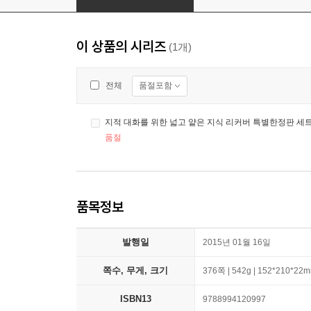
이 상품의 시리즈
(1개)
품절포함
전체
지적 대화를 위한 넓고 얕은 지식 리커버 특별한정판 세
품절
품목정보
발행일
2015년 01월 16일
쪽수, 무게, 크기
376쪽 | 542g | 152*210*22
ISBN13
9788994120997