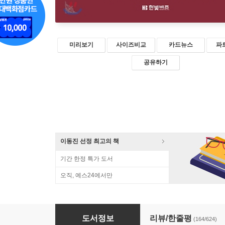
미리보기
사이즈비교
카드뉴스
파
공유하기
이동진 선정 최고의 책
기간 한정 특가 도서
오직, 예스24에서만
지적 대화를 위한 넓고 얕은 지식 : 현실너머 편
도서정보
리뷰/한줄평
(164/624)