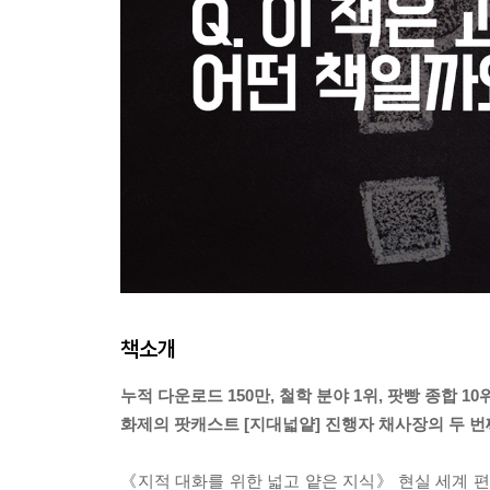
책소개
누적 다운로드 150만, 철학 분야 1위, 팟빵 종합 10
화제의 팟캐스트 [지대넓얕] 진행자 채사장의 두 번
《지적 대화를 위한 넓고 얕은 지식》 현실 세계 편(