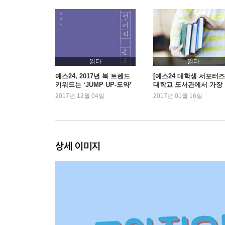
- 현대 철학
: 하이데거, 비트겐슈타인, 실존주의
2. 과학
- 과학의 역사
읽다
읽다
: 절대주의에 대한 낙관
예스24, 2017년 북 트렌드
[예스24 대학생 서포터즈
키워드는 ‘JUMP UP-도약’
대학교 도서관에서 가장
- 고대 과학
기있는 책은?
2017년 12월 04일
2017년 01월 16일
: 프톨레마이오스의 천동설
- 중세 과학
: 과학의 잠복기와 오컴
- 근대 과학
상세 이미지
: 갈릴레이의 지동설 그리고 수학적 근거
- 뉴턴
: 존재에서 관계로, 물리학의 확장
- 아인슈타인
: 특수 상대성이론과 일반 상대성이론
- 현대 과학