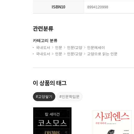
ISBN10
8994120998
관련분류
카테고리 분류
국내도서
인문
인문/교양
인문에세이
국내도서
인문
인문/교양
교양으로 읽는 인문
이 상품의 태그
#교양쌓기
#인문학입문