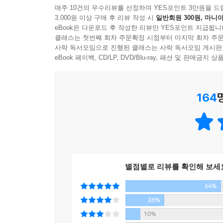
매주 10건의 우수리뷰를 선정하여 YES포인트 3만원을 드
B의 말이 다 끝날 때쯤, A와 B 근처에서 등을 돌리고
3,000원 이상 구매 후 리뷰 작성 시
일반회원 300원, 마니아
《지적 대화를 위한 넓고 얕은 지식》 현실 세계 편(
와 B는 더 놀랐다. 그 상태로 C는 둘에게 걸어와 소
eBook은 다운로드 후 작성한 리뷰만 YES포인트 지급됩니
등극했다. 언론 매체에서 빵빵 터트려준 것도 아
“시끄러워서 잠을 잘 수가 없네! 너희 장기를 말로 하
클래스는 첫번째 회차 주문확정 시점부터 마지막 회차 주문
해갈되어서다. 그간 인문교양 도서들은 꼭 알아
사락 독서모임으로 진행된 클래스는 사락 독서모임 게시판
그리고는 장기판을 뒤엎어버렸다.
성찬이었다. 제 것으로 소화되지 않는 지식은 갈증만
eBook 페이백, CD/LP, DVD/Blu-ray, 패션 및 판매금
어려운 책 설명도, 유명인의 히스토리도 없다. 
고대부터 현대에 이르기까지 철학의 역사에는 A, B,
문제가 어떻게 정치의 보수와 진보로 이어지는지
쨌거나 이들은 언제나 거기 있었다. 이들은 철학의
164
만들어낸 지식의 흐름이 한 편의 천일야화처럼 
A는 절대주의, B는 상대주의, C는 회의주의다.
열광했다.
---「세 가지 중심 개념_절대주의, 상대주의, 회의주의」
《지적 대화를 위한 넓고 얕은 지식》 현실 너머 편은
과학과 예술도 필수 지식이 되어가는 지금 이 시대
보수와 진보, 개인과 전체 등 이분법으로 지식을 
별점별로 리뷰를 확인해 보세
이번에는 방대한 지식의 역사가 단순하게 구조화되는
64%
모르고 암기했던 과학 지식들, 난해했던 예술 작
드디어 자리를 찾을 것이다. 현실 너머 편까지 아우르
26%
10%