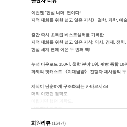
출판사 리뷰
드라이브를 즐기기 위해서는 최소한 운전면허가 있어야
화놀이도 예외일 수는 없다. 성인들의 대화놀이에 
이번엔 ‘현실 너머’ 편이다!
한 넓고 얕은 지식도 없이 재미있고 깊이 있는 대
지적 대화를 위한 넓고 얕은 지식》 철학, 과학, 예술,
답부터 말하면, 그것은 내가 발 딛고 사는 ‘세계’에
다. 그리고 깊어진 ‘나’에 대한 이해는 한층 더 깊게 
출간 즉시 초특급 베스트셀러를 기록한
나에게 보이지 않고 숨겨졌던 세계에 대한 이해. 이
지적 대화를 위한 넓고 얕은 지식: 역사, 경제, 정치,
---「프롤로그] 중
현실 세계 편에 이은 두 번째 책!
A와 B가 나무 아래서 장기를 두고 있다. A가 말을
누적 다운로드 150만, 철학 분야 1위, 팟빵 종합 10
“장이야.”
화제의 팟캐스트 《지대넓얕》 진행자 채사장의 두 
B가 당황한다. A가 점잖게 말을 잇는다.
“장기에서 이기기 위해서는 말이야, 머리를 써야 
지식이 단순하게 구조화되는 카타르시스!
자네는 머리를 쓰지 않는 게 문제네.”
머리 아팠던 철학도,
장기판을 뚫어져라 주시하던 B가 말을 하나 움직이
어렵기만 했던 과학도,
“멍이야”
난해했던 예술도,
A는 미간을 찌푸리고는 장기판을 주목한다. B가 움
이해할 수 없었던 종교와 신비의 영역도
“자네는 하나만 알고 둘은 모르는구먼. 머리를 아무
회원리뷰
쉽고 편안하게 이해된다!
(164건)
이기는 방법은 무작정 많이 해보는 것뿐이라네. 수많