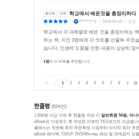
조금은 더 깊이 파보고 싶다는 욕심이 생길 것이며
기대를 해봅니다.
학교에서 배운것을 총정리하다
종이책
구매
(중략)
f*********2
2019-04-10
신고
|
|
|
저자가 말한 대로 "스스로 판단하고 결정하는 삶
학교에서 각 과목별로 배운 것을 총정리하는 책.
유용한 책이 될 것이라 생각하고 내가 어떤 식의
하는 책. 지인 3명에게 각 셋트를 선물해 주었
유용하리라 생각합니다. (Dr 김형찬)
습니다. 인생에 도움될 만한 내용이 상당히 많이 있
이 책을 읽고 나니 지적인 대화에서 전혀 움츠릴 필
1명
이 이 리뷰를 추천합니다.
얽힌 지적인 대화 속에 먹잇감이 될 일은 없었을 거다
1
2
3
4
5
6
7
8
가볍되 결코 가볍지 않은 책이다. 놀랍도록 많은 
중인 나로서는 다 아는 내용임에도 불구하고 새
모습은 저자의 넓고 깊은 지식의 폭을 보여준다. (홍
한줄평
(624건)
1,000원 이상 구매 후 한줄평 작성 시
일반회원 50원, 마니
eBook은 다운로드 후 작성한 리뷰만 YES포인트 지급됩니
클래스는 첫번째 회차 주문확정 시점부터 마지막 회차 주문
eBook 페이백, CD/LP, DVD/Blu-ray, 패션 및 판매금