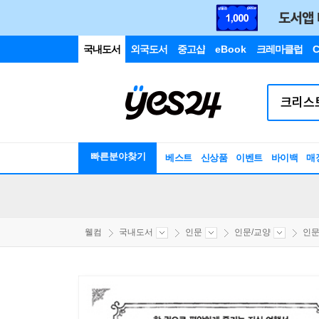
국내도서
외국도서
중고샵
eBook
크레마클럽
C
빠른분야찾기
베스트
신상품
이벤트
바이백
매
웰컴
국내도서
인문
인문/교양
인