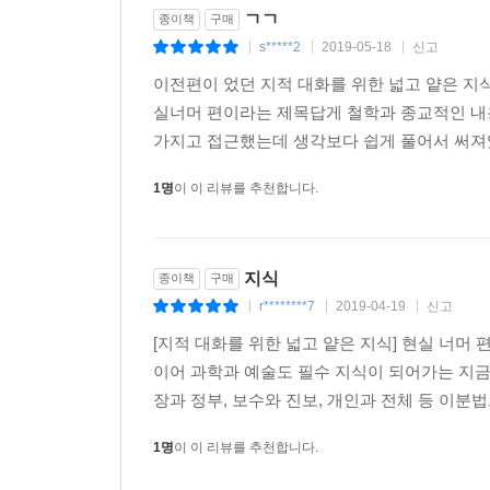
ㄱㄱ
종이책
구매
s*****2
2019-05-18
신고
예전에 역사 선생님이 역사를 이렇게 이해하기 
|
|
|
심플하게 잘 정리되었다. (왕공맘나비)
이전편이 었던 지적 대화를 위한 넓고 얕은 지
실너머 편이라는 제목답게 철학과 종교적인 내
개인적으로 이런 책에 대해서는 크게 기대를 하지
가지고 접근했는데 생각보다 쉽게 풀어서 써져있
다양한 현상에 대한 피상적 분석에 그치는 경우가 많
1명
이 이 리뷰를 추천합니다.
그런 점에서 이 책은 상당히 재미있다. 역사, 경제
비유를 들어 구체적으로 짚어 나간다. 때로는 너무 
몰입도를 유지하며, 이만큼 표현해냈다는 것은 그만
학교에서 배웠던 다양한 이론들이 흐릿해지게 마
지식
종이책
구매
위해서라도. (회색항구)
r********7
2019-04-19
신고
|
|
|
[지적 대화를 위한 넓고 얕은 지식] 현실 너머 
제 직업은 의사입니다. 개인적인 관심으로 인문학
이어 과학과 예술도 필수 지식이 되어가는 지금
구성한다는 것은 제 입장에선 어려웠기 때문에 늘 
장과 정부, 보수와 진보, 개인과 전체 등 이분
그런 면에서 이 책은 마치 족집게 인문학 선생님이
집어주듯이 효과적인 구성을 사용하여 친절하게 알
1명
이 이 리뷰를 추천합니다.
적어도 이 책을 읽고 나면 어떤 직종의 사람들이건 