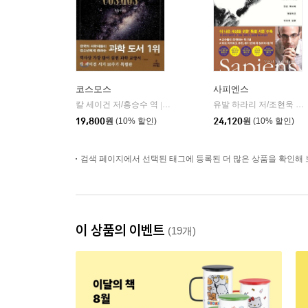
코스모스
사피엔스
칼 세이건 저/홍승수 역
사이언스북스
유발 하라리 저/조현욱 역/이태수 감수
|
19,800
원
(10% 할인)
24,120
원
(10% 할인)
검색 페이지에서 선택된 태그에 등록된 더 많은 상품을 확인해 
이 상품의 이벤트
(19개)