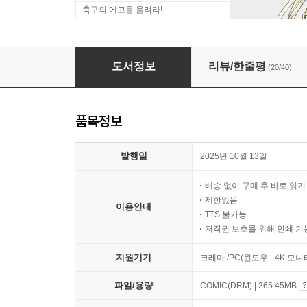
축구의 에고를 울려라!
배달처 누님이 너무 무섭다
도서정보
리뷰/한줄평
(20/40)
품목정보
발행일
2025년 10월 13일
배송 없이 구매 후 바로 읽
제한없음
이용안내
TTS 불가능
저작권 보호를 위해 인쇄 기
지원기기
크레마 /PC(윈도우 - 4K 모
파일/용량
COMIC(DRM) | 265.45MB