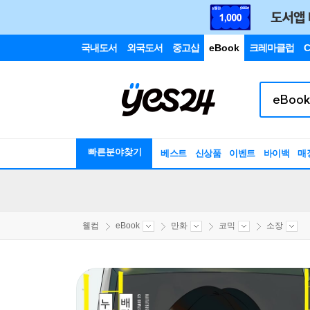
국내도서
외국도서
중고샵
eBook
크레마클럽
C
빠른분야찾기
베스트
신상품
이벤트
바이백
매
웰컴
eBook
만화
코믹
소장