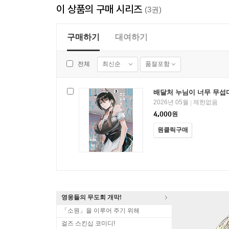
이 상품의 구매 시리즈
(3권)
구매하기
대여하기
최신순
품절포함
전체
배달처 누님이 너무 무섭다
2026년 05월
제한없음
|
4,000
원
원클릭구매
영웅들의 무도회 개막!
「소원」을 이루어 주기 위해
걸즈 스킨십 코미디!