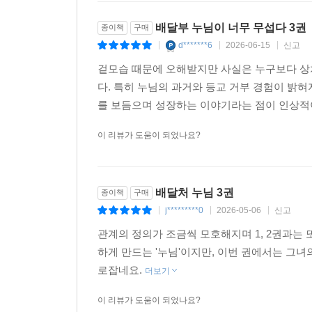
배달부 누님이 너무 무섭다 3권
종이책
구매
d*******6
2026-06-15
신고
|
|
|
겉모습 때문에 오해받지만 사실은 누구보다 상
다. 특히 누님의 과거와 등교 거부 경험이 밝
를 보듬으며 성장하는 이야기라는 점이 인상적이
이 리뷰가 도움이 되었나요?
배달처 누님 3권
종이책
구매
j*********0
2026-05-06
신고
|
|
|
관계의 정의가 조금씩 모호해지며 1, 2권과는
하게 만드는 '누님'이지만, 이번 권에서는 그
로잡네요.
더보기
이 리뷰가 도움이 되었나요?