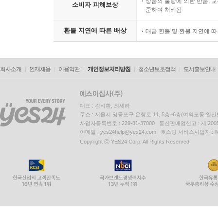
상품의 불량에 의한 반품, 교
소비자 피해보상
준하여 처리됨
환불 지연에 따른 배상
대금 환불 및 환불 지연에 
회사소개
인재채용
이용약관
개인정보처리방침
청소년보호정책
도서홍보안내
대표 : 김석환, 최세라
주소 : 서울시 영등포구 은행로 11, 5층~6층(여의도동,일신
사업자등록번호 : 229-81-37000 통신판매업신고 : 제 200
이메일 : yes24help@yes24.com 호스팅 서비스사업자 :
Copyright ⓒ YES24 Corp. All Rights Reserved.