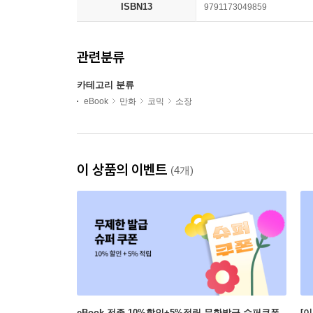
ISBN13
9791173049859
관련분류
카테고리 분류
eBook
만화
코믹
소장
이 상품의 이벤트
(4개)
eBook 전종 10%할인+5%적립 무한발급 슈퍼쿠폰
[