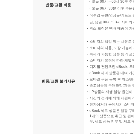
오늘 00시 ~ 06시 30분 
반품/교환 비용
오늘 06시 30분 이후 주문
직수입 음반/영상물/기프트 
단, 당일 00시~13시 사이
박스 포장은 택배 배송이 가
소비자의 책임 있는 사유로 
소비자의 사용, 포장 개봉에 
복제가 가능한 상품 등의 포장을 
소비자의 요청에 따라 개별
디지털 컨텐츠인 eBook, 
eBook 대여 상품은 대여 기
모바일 쿠폰 등록 후 취소/환
반품/교환 불가사유
중고상품이 구매확정(자동 
LP상품의 재생 불량 원인이 기
시간의 경과에 의해 재판매가
전자상거래 등에서의 소비자
eBook 세트 상품은 일괄 
1개의 상품으로 취급 및 판매
우, 세트 상품 전부 및 세트