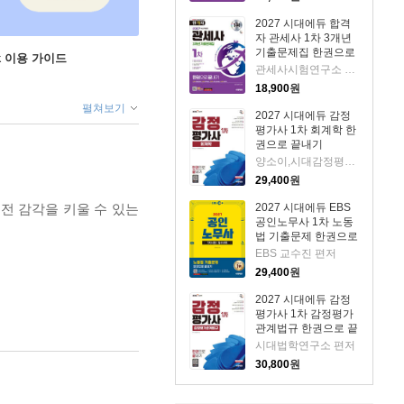
2027 시대에듀 합격
자 관세사 1차 3개년
기출문제집 한권으로
ok 이용 가이드
끝내기
관세사시험연구소 편저
18,900
원
펼쳐보기
2027 시대에듀 감정
평가사 1차 회계학 한
권으로 끝내기
양소이,시대감정평가연구소 편저
29,400
원
전 감각을 키울 수 있는
2027 시대에듀 EBS
공인노무사 1차 노동
법 기출문제 한권으로
끝내기
EBS 교수진 편저
29,400
원
2027 시대에듀 감정
평가사 1차 감정평가
관계법규 한권으로 끝
내기
시대법학연구소 편저
30,800
원