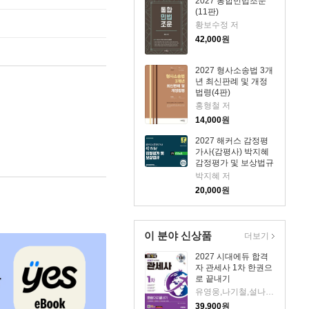
2027 통합민법조문
(11판)
황보수정 저
42,000
원
2027 형사소송법 3개
년 최신판례 및 개정
법령(4판)
홍형철 저
14,000
원
2027 해커스 감정평
가사(감평사) 박지혜
감정평가 및 보상법규
2차 강의노트 (감정평
박지혜 저
가사 2차 시험 대비)
20,000
원
이 분야 신상품
더보기
2027 시대에듀 합격
자 관세사 1차 한권으
로 끝내기
유영웅,나기철,설나현 편저
39,900
원