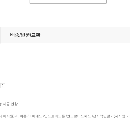
차 기출+예상문제집
배송/반품/교환
기
능 제공 안함
니터 미지원) /아이폰 /아이패드 /안드로이드폰 /안드로이드패드 /전자책단말기(저사양 기기 