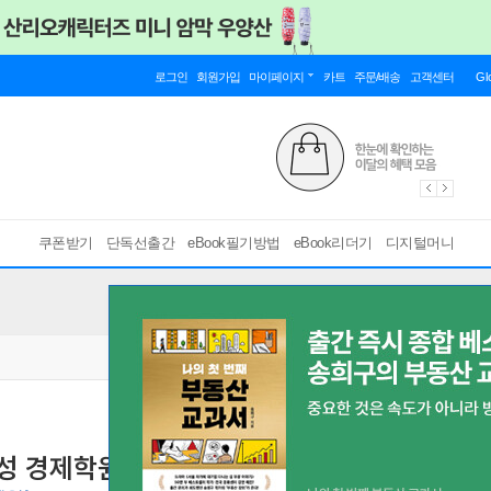
로그인
회원가입
마이페이지
카트
주문/배송
고객센터
Gl
쿠폰받기
단독선출간
eBook필기방법
eBook리더기
디지털머니
호성 경제학원론 1차 기출+예상문제집
감정평