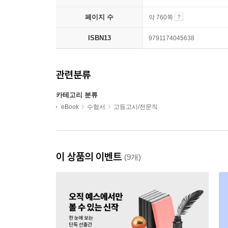
페이지 수
약 760쪽
ISBN13
9791174045638
관련분류
카테고리 분류
eBook
수험서
고등고시/전문직
이 상품의 이벤트
(9개)