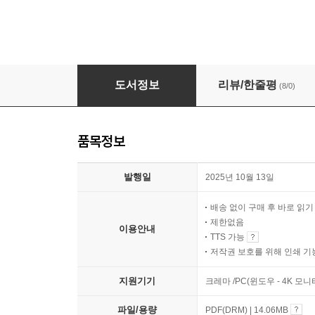
2026 해커스 감정평가사 서호성 경제학원론 1
도서정보
리뷰/한줄평
(8/0)
품목정보
발행일
2025년 10월 13일
배송 없이 구매 후 바로 읽
제한없음
이용안내
TTS 가능
저작권 보호를 위해 인쇄 기
지원기기
크레마 /PC(윈도우 - 4K 모
파일/용량
PDF(DRM) | 14.06MB