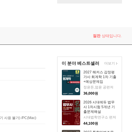
절판
상태입니다.
이 분야 베스트셀러
더보기
2027 해커스 감정평
가사 회계학 1차 기출
+예상문제집
정윤돈,엄윤 공편저
36,000
원
2026 시대에듀 법무
사 1차시험 5개년 기
출문제해설
시대법학연구소 편저
사용 불가) /PC(Mac)
44,100
원