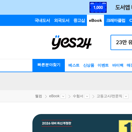
국내도서
외국도서
중고샵
eBook
크레마클럽
C
빠른분야찾기
베스트
신상품
이벤트
바이백
매
웰컴
eBook
수험서
고등고시/전문직