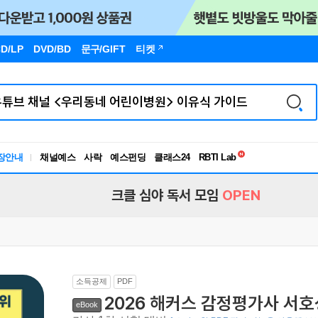
D/LP
DVD/BD
문구
/GIFT
티켓
독서유형검사
RBTI Lab
장안내
채널예스
사락
예스펀딩
클래스24
독서유형검사
크클 심야 독서 모임
OPEN
소득공제
PDF
2026 해커스 감정평가사 서
eBook