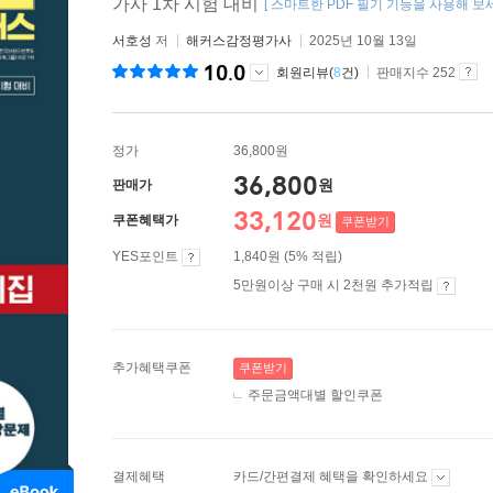
가사 1차 시험 대비
[ 스마트한 PDF 필기 기능을 사용해 보세
서호성
저
해커스감정평가사
2025년 10월 13일
10.0
회원리뷰(
8
건)
판매지수 252
정가
36,800원
36,800
원
판매가
33,120
원
쿠폰혜택가
쿠폰받기
YES포인트
1,840원 (5% 적립)
5만원이상 구매 시 2천원 추가적립
추가혜택쿠폰
쿠폰받기
주문금액대별 할인쿠폰
결제혜택
카드/간편결제 혜택을 확인하세요