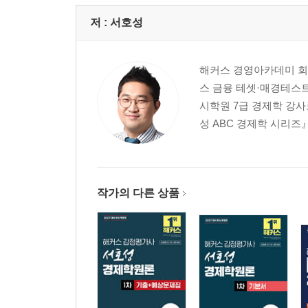
- Step 1 타시험 기출문제
Topic 5 무차별곡선이론(1) - 기본이론
저 :
서호성
- Step 1 타시험 기출문제
- Step 2 감정평가사 기출문제
해커스 경영아카데미 회
Topic 6 무차별곡선이론(2) - 사회보장제도, 2기
스 금융 테셋·매경테스트
- Step 1 타시험 기출문제
시학원 7급 경제학 강사
- Step 2 감정평가사 기출문제
성 ABC 경제학 시리즈
Topic 7 현시선호이론, 기대효용이론
- Step 1 타시험 기출문제
- Step 2 감정평가사 기출문제
제4장 생산자이론
작가의 다른 상품
Topic 8 생산자이론
- Step 1 타시험 기출문제
- Step 2 감정평가사 기출문제
제5장 시장이론
Topic 9 완전경쟁시장
- Step 1 타시험 기출문제
- Step 2 감정평가사 기출문제