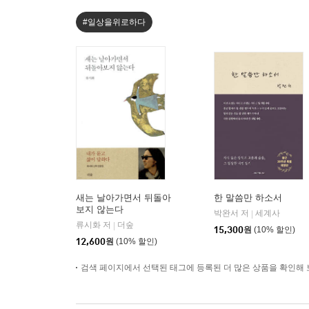
#일상을위로하다
새는 날아가면서 뒤돌아
한 말씀만 하소서
보지 않는다
박완서 저
세계사
|
류시화 저
더숲
|
15,300
원
(10% 할인)
12,600
원
(10% 할인)
검색 페이지에서 선택된 태그에 등록된 더 많은 상품을 확인해 