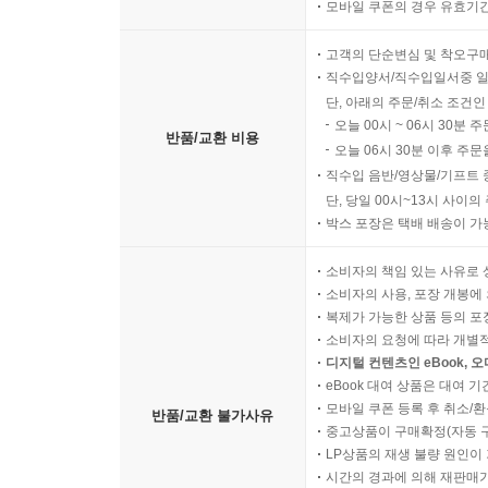
모바일 쿠폰의 경우 유효기간(
고객의 단순변심 및 착오구
직수입양서/직수입일서중 일
단, 아래의 주문/취소 조건인
오늘 00시 ~ 06시 30분 
반품/교환 비용
오늘 06시 30분 이후 주문
직수입 음반/영상물/기프트 
단, 당일 00시~13시 사이
박스 포장은 택배 배송이 가
소비자의 책임 있는 사유로 
소비자의 사용, 포장 개봉에 
복제가 가능한 상품 등의 포장을 
소비자의 요청에 따라 개별
디지털 컨텐츠인 eBook, 
eBook 대여 상품은 대여 기
모바일 쿠폰 등록 후 취소/환
반품/교환 불가사유
중고상품이 구매확정(자동 
LP상품의 재생 불량 원인이 기
시간의 경과에 의해 재판매가