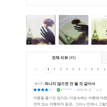
2
전체 리뷰
(45)
1
2
3
4
5
6
7
8
9
떠나지 않으면 안 될 것 같아서
종이책
j*******7
2015-02-12
신고
|
|
|
여행을 즐기진 않지만, 마음속에는 여행에 대한 동
연히 있는 여행에의 동경.. 그러나 언제나 그