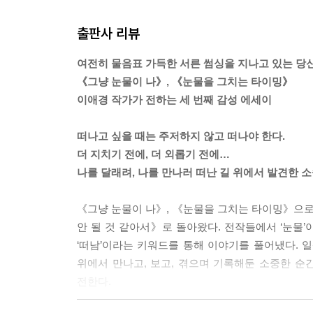
P.189 : 호텔은 외롭다던 친구의 말이 생각났다
출판사 리뷰
일상적인 것들에서 뭔가가 빠져 있을 때 주는 허전함
은 그런 것이다.
여전히 물음표 가득한 서른 썸싱을 지나고 있는 당
소소한 일상의 소리가 독주를 마치면 아침의 소란
《그냥 눈물이 나》, 《눈물을 그치는 타이밍》
진다는 것. 그래서 그 소리가 들리지 않으면 그 소
이애경 작가가 전하는 세 번째 감성 에세이
_189p 외로움을 달래는 일상의 소리들 중에서
떠나고 싶을 때는 주저하지 않고 떠나야 한다.
---본문 중에서
더 지치기 전에, 더 외롭기 전에…
나를 달래려, 나를 만나러 떠난 길 위에서 발견한 
《그냥 눈물이 나》, 《눈물을 그치는 타이밍》으
안 될 것 같아서》로 돌아왔다. 전작들에서 ‘눈물
‘떠남’이라는 키워드를 통해 이야기를 풀어냈다. 일
위에서 만나고, 보고, 겪으며 기록해둔 소중한 순
전한다.