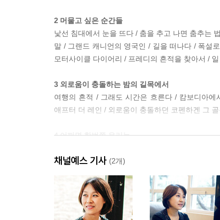
2 머물고 싶은 순간들
낯선 침대에서 눈을 뜨다 / 춤을 추고 나면 춤추는 법을
말 / 그랜드 캐니언의 영국인 / 길을 떠나다 / 폭
모터사이클 다이어리 / 프레디의 흔적을 찾아서 / 일
3 외로움이 충돌하는 밤의 길목에서
여행의 흔적 / 그래도 시간은 흐른다 / 캄보디아에서 
애프터 더 레인 / 외로움이 충돌하던 코펜하겐 그 골목
4 어쩌면 한번쯤 우리는
잃어버리다 / 두려움의 실체 / 보이지 않는 길에 서 
채널예스 기사
샤넬, 이 시대 워너비의 무덤 앞에서 / 외롭구나, 
(2개)
앞에서 / 나이를 여행하다
5 다시 시작될 당신의 여행
마음에 길을 묻다 / 그림자가 들려주는 이야기 /