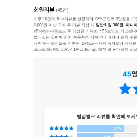
끊임없이 흔들리는 나이, 서른 썸싱에겐 잠시 숨을
회원리뷰
(45건)
서른을 기점으로 수많은 이들이 겪는 불안하고도 우
매주 10건의 우수리뷰를 선정하여 YES포인트 3만원을 드
3,000원 이상 구매 후 리뷰 작성 시
일반회원 300원, 마니아
할지 답은 점점 더 선명해지지 않는다는 데 있을
eBook은 다운로드 후 작성한 리뷰만 YES포인트 지급됩니
끊임없이 선택의 기로에 서게 한다. 누군가는 삼십
클래스는 첫번째 회차 주문확정 시점부터 마지막 회차 주문
어렵다.
사락 독서모임으로 진행된 클래스는 사락 독서모임 게시판
eBook 페이백, CD/LP, DVD/Blu-ray, 패션 및 판매금
무언가 결정해야 하는데 판단을 쉽게 내리지 못하고
일어날 때, 통장에 적힌 숫자가 늘어나는 것을 
45
명
지내냐는 물음에 “그냥 똑같지 뭐.”라고 대답하는 
세계 일주나 유학처럼 거창한 게 아니다. 익숙한
벗어나거나 때론 외면함으로써 답답했던 현실을 좀 
떠나면 떠날수록
내가 누구인지 더 잘 알게 되고
별점별로 리뷰를 확인해 보세
길은 더 선명해진다
51%
40%