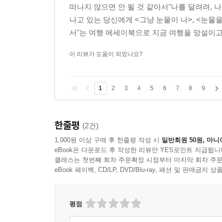
떠나지 않으면 안 될 것 같아서"나를 달려려, 
나고 있는 당신에게 <그냥 눈물이 나>, <눈물
서"는 여행 에세이북으로 지금 여행을 망설이고
이 리뷰가 도움이 되었나요?
1
2
3
4
5
6
7
8
9
한줄평
(2건)
1,000원 이상 구매 후 한줄평 작성 시
일반회원 50원, 마니
eBook은 다운로드 후 작성한 리뷰만 YES포인트 지급됩니
클래스는 첫번째 회차 주문확정 시점부터 마지막 회차 주문
eBook 페이백, CD/LP, DVD/Blu-ray, 패션 및 판매금
평점