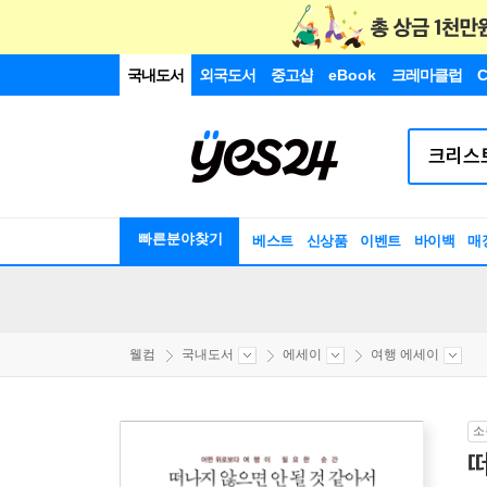
국내도서
외국도서
중고샵
eBook
크레마클럽
C
빠른분야찾기
베스트
신상품
이벤트
바이백
매
웰컴
국내도서
에세이
여행 에세이
소
떠