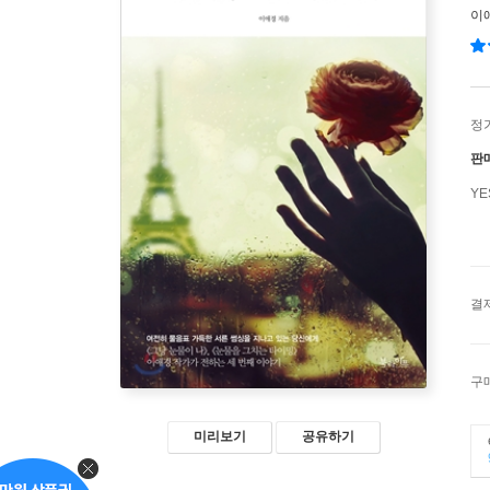
이
정
판
Y
결
구
미리보기
공유하기