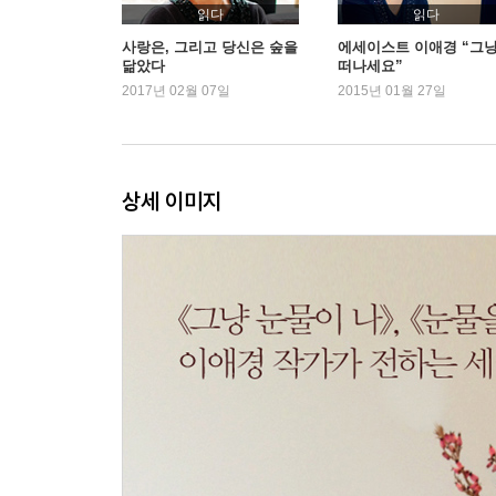
위로하는 법 / 여행자의 쇼핑 / 여행 버릇 하나 / 
읽다
읽다
바꾼 10달러짜리 샤워 / 벽이 아무리 높다 해도 / 원,
사랑은, 그리고 당신은 숲을
에세이스트 이애경 “그
닮았다
떠나세요”
2017년 02월 07일
2015년 01월 27일
상세 이미지