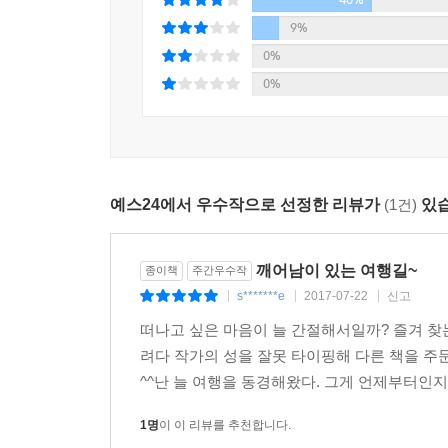
훌쩍 어디론가 떠나고 싶을 때, 당신과 나누고 싶은
9%
여행이 매번 인생의 해답을 찾게 해주진 않지만 ‘떠
0%
우문현답처럼 새로운 깨달음을 얻게 하고, 철저히 
0%
한다. 이 책은 바로 그런 순간들을 70여 편의 글
함께 늘 미루고 망설였던 여행을 떠나볼 용기를 안
‘인생은 스스로 써내려가는 한 편의 스토리’라는 
풍성하게 그려나갈 수 있다. 이 책을 만난 당신도 떠
예스24에서 우수작으로 선정한 리뷰가
(1건)
있습
깨어남이 있는 여행길~
종이책
주간우수작
s*******e
2017-07-22
신고
|
|
|
떠나고 싶은 마음이 늘 간절해서일까? 즐겨 찾
려다 작가의 성을 잘못 타이핑해 다른 책을 
^^난 늘 여행을 동경해왔다. 그게 언제부터인
1명
이 이 리뷰를 추천합니다.