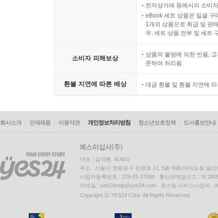
전자상거래 등에서의 소비자
eBook 세트 상품은 일괄 
1개의 상품으로 취급 및 판매
우, 세트 상품 전부 및 세트
상품의 불량에 의한 반품, 교
소비자 피해보상
준하여 처리됨
환불 지연에 따른 배상
대금 환불 및 환불 지연에 
회사소개
인재채용
이용약관
개인정보처리방침
청소년보호정책
도서홍보안내
대표 : 김석환, 최세라
주소 : 서울시 영등포구 은행로 11, 5층~6층(여의도동,일신
사업자등록번호 : 229-81-37000 통신판매업신고 : 제 200
이메일 : yes24help@yes24.com 호스팅 서비스사업자 :
Copyright ⓒ YES24 Corp. All Rights Reserved.