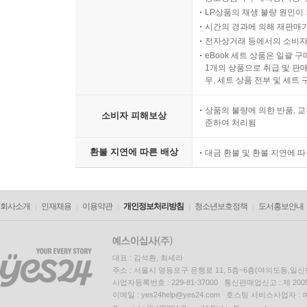
LP상품의 재생 불량 원인이 기
시간의 경과에 의해 재판매가
전자상거래 등에서의 소비자
eBook 세트 상품은 일괄 
1개의 상품으로 취급 및 판매
우, 세트 상품 전부 및 세트
상품의 불량에 의한 반품, 교
소비자 피해보상
준하여 처리됨
환불 지연에 따른 배상
대금 환불 및 환불 지연에 
회사소개
인재채용
이용약관
개인정보처리방침
청소년보호정책
도서홍보안내
대표 : 김석환, 최세라
주소 : 서울시 영등포구 은행로 11, 5층~6층(여의도동,일신
사업자등록번호 : 229-81-37000 통신판매업신고 : 제 200
이메일 : yes24help@yes24.com 호스팅 서비스사업자 :