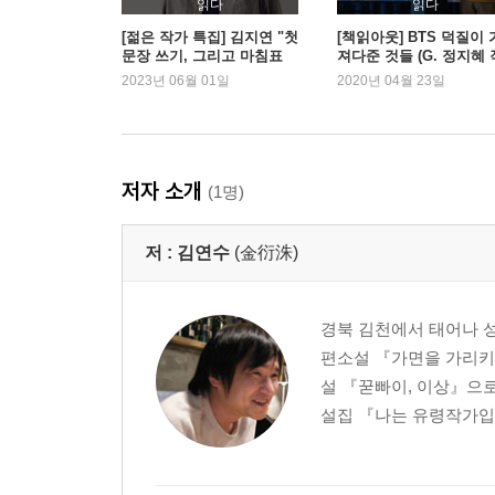
읽다
읽다
[젊은 작가 특집] 김지연 "첫
[책읽아웃] BTS 덕질이 
문장 쓰기, 그리고 마침표
져다준 것들 (G. 정지혜 
찍기"
가)
2023년 06월 01일
2020년 04월 23일
저자 소개
(1명)
저 :
김연수
(金衍洙)
경북 김천에서 태어나 성
편소설 『가면을 가리키
설 『꾿빠이, 이상』으로
설집 『나는 유령작가입니