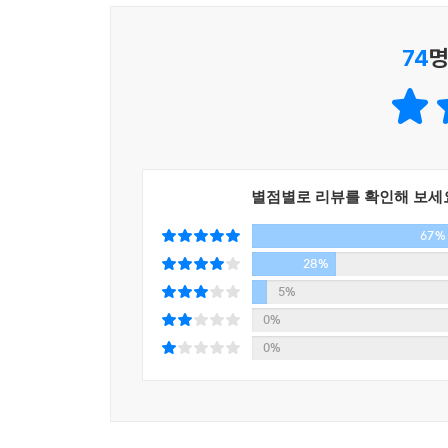
짜고 이야기를 전개해나가는 과정들(제2부_플롯과
실질적인 창작의 매뉴얼들을 선보인다. 그리고, 그
74
명
작가에게 중요한 건 오직 ‘쓴다’는 동사일 뿐입니다.
그는 소설가입니다.
내가 생각하는 젊은 소설가는 사랑에 빠진 사람이다
문장들을.
별점별로 리뷰를 확인해 보세
67%
처음 소설을 쓰려고 앉았을 때, 나는 무엇도 감각하
28%
그리고 이 창작의 비밀들은 우리 삶의 비밀/태도에
5%
0%
캐릭터를 만드는 방법에 대해서 누군가 묻는다면,
0%
노력이 없을 뿐이다.
사랑이라는 게 뭔가? 그건 그 사람에 대해서 남들보다
바라보는 일이다.