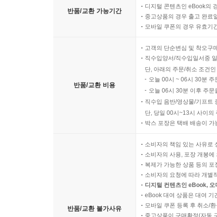
디지털 콘텐츠인 eBook의 
반품/교환 가능기간
중고상품의 경우 출고 완료일
모바일 쿠폰의 경우 유효기간(
고객의 단순변심 및 착오구
직수입양서/직수입일서중 일
단, 아래의 주문/취소 조건인
오늘 00시 ~ 06시 30분 
반품/교환 비용
오늘 06시 30분 이후 주문
직수입 음반/영상물/기프트 
단, 당일 00시~13시 사이
박스 포장은 택배 배송이 가
소비자의 책임 있는 사유로 
소비자의 사용, 포장 개봉에 
복제가 가능한 상품 등의 포장을 
소비자의 요청에 따라 개별
디지털 컨텐츠인 eBook, 
eBook 대여 상품은 대여 기
모바일 쿠폰 등록 후 취소/환
반품/교환 불가사유
중고상품이 구매확정(자동 