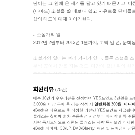
단어는 그 안에 온 세계를 담고 있기 때문이고, 다
(아마도) 소설을 쓸 때보다 쉽고 자유로울 단어들
삶의 태도에 대해 이야기한다.
# 소설가의 일
2012년 2월부터 2013년 1월까지, 꼬박 일 년, 
소설가의 일에는 여러 가지가 있다. 물론 소설을 쓰는
분씩 끊어서 잠을 자는 것도, 마감이 끝난 뒤의 한
갔다가 돌아오는 새벽의 택시 안에서 한강을 바라보
중에서
회원리뷰
(75건)
작가가 밝힌 대로 책 속에는, 신년 독서 계획과 짧
매주 10건의 우수리뷰를 선정하여 YES포인트 3만원을 드
3,000원 이상 구매 후 리뷰 작성 시
일반회원 300원, 마니아
다양한 일상들이 녹아 있다. 그리고 그 “생각보다 많
eBook은 다운로드 후 작성한 리뷰만 YES포인트 지급됩니
클래스는 첫번째 회차 주문확정 시점부터 마지막 회차 주문
# 창작의 비밀 = 삶의 비밀
사락 독서모임으로 진행된 클래스는 사락 독서모임 게시판
일종의 창작론이기도 한 이 책은, 글을 쓰기 위해 
eBook 페이백, CD/LP, DVD/Blu-ray, 패션 및 판매금