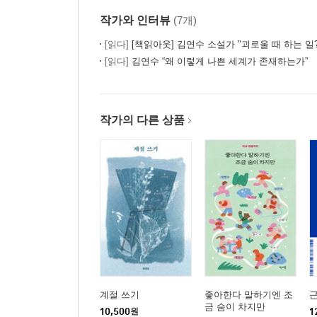
작가와 인터뷰
(7개)
[읽다]
[책읽아웃] 김연수 소설가 "괴로울 때 하는 일? 시급하게 나무를 
[읽다]
김연수 “왜 이렇게 나쁜 세계가 존재하는가”
작가의 다른 상품
계절 쓰기
좋아한다 말하기엔 조
금 숨이 차지만
10,500
원
1