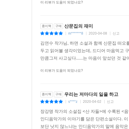
이 리뷰가 도움이 되었나요?
되”어야 한다고 말한다. 최대한의 내가 되는 일, 어
이 삶이 멋진 이야기가 되려면 우리는 무기력에 
부족하다. 어떤 행동을 해야만 한다. 불안을 떠안고
산문집의 재미
종이책
구매
m*******8
2020-04-08
신고
|
|
|
흔한 인생을 살아가더라도 흔치 않은 사람이 되자
김연수 작가님, 하면 소설과 함께 산문집 떠오
되자는 말이기도 하다. 그게 바로 미문의 인생이다.
두고 읽어볼 생각이었는데, 드디어 마음먹고 
자기 인생을 뻔한 것으로 묘사할 때 나온다. 사랑하
만큼그저 사고싶다......는 마음이 앞섰던 것 
문제는 우리가 사랑하는 이들의 시선이다. 그것마저
이 리뷰가 도움이 되었나요?
절대적으로 옳거나 절대적으로 틀리는 일이 없이 
우리는 저마다의 일을 하고
종이책
구매
s****z
2020-04-02
신고
|
|
|
장강명 작가의 소설집 <산 자들>에 수록된 <
인디음악가의 이야기를 담은 단편소설이다. 이
보단 낫지 않느냐는 인디음악가의 말에 음악은 