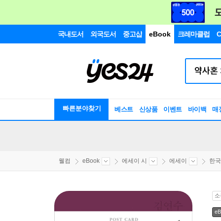
국내도서
외국도서
중고샵
eBook
크레마클럽
C
빠른분야찾기
베스트
신상품
이벤트
바이백
매
웰컴
eBook
에세이 시
에세이
한국
소
eB