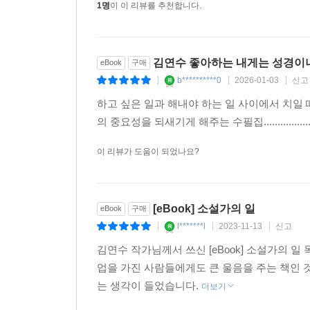
1명
이 이 리뷰를 추천합니다.
우리는 각자 나름의 방식으로 시간을 경험한다. (…
김연수 좋아하는 내게는 성경이나
eBook
구매
조금씩 성장해나간다.
b**********0
2026-01-03
신고
|
|
|
아무런 일도 하지 않는다면 상처도 없겠지만 성장도 
하고 싶은 일과 해내야 하는 일 사이에서 치일 때
의 중요성을 되새기게 해주는 수필집.......................
# 매일 글을 쓴다는 것
이 리뷰가 도움이 되었나요?
그의 말대로, 하루에 세 시간, 5매만, 느리게, 일단,
작품과 작가는 동시에 쓰여진다. 작품이 완성되는 순
[eBook] 소설가의 일
eBook
구매
l*******l
2023-11-13
신고
용기는 동사와 결합할 때만 유효하다. 제아무리 사소
|
|
|
김연수 작가님께서 쓰신 [eBook] 소설가의 
다정하고 위트 있게, 동시에 정확하고 아름다운 문
업을 가진 사람들에게도 큰 울음을 주는 책인 
써내려가는 한 편의 긴 소설일지도 모르겠다. 이 
는 생각이 들었습니다.
더보기
에서 작가는 “이 인생에서 내가 할 일은 더욱 내가 