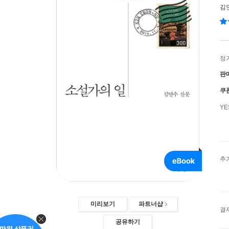
김
정
판
쿠
Y
추
미리보기
파트너샵
결
공유하기