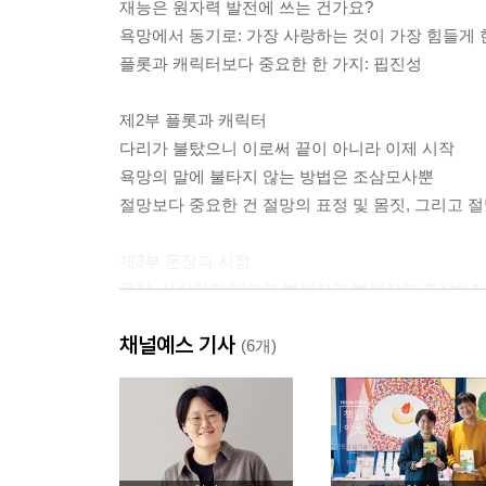
재능은 원자력 발전에 쓰는 건가요?
욕망에서 동기로: 가장 사랑하는 것이 가장 힘들게 
플롯과 캐릭터보다 중요한 한 가지: 핍진성
제2부 플롯과 캐릭터
다리가 불탔으니 이로써 끝이 아니라 이제 시작
욕망의 말에 불타지 않는 방법은 조삼모사뿐
절망보다 중요한 건 절망의 표정 및 몸짓, 그리고 
제3부 문장과 시점
문장, 사랑하지 않으면 뻔해지고 뻔해지면 추잡해지
펄펄 끓는 얼음에 이르기 위한 5단계
채널예스 기사
전지적 작가가 될 때까지 최대한 느리게 소설 쓰기
(6개)
마치는 글
그럼에도, 계속 소설을 써야만 하는 이유