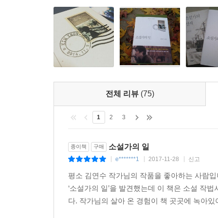
‘바로 그 사람’에게 시간과 노력을 쏟고, 그 사람
만드는 일에만 해당될 것이며,
좌절과 절망이 소설에서 왜 그렇게 중요하냐면, 이
그 사람이 하는 말과 행동과 표정과 몸짓이 바로
전체 리뷰
(75)
생각만 바뀌는 건 무의미하다. 말과 행동과 표정과 
1
2
3
삶의 순간순간, 말과 행동과 표정과 몸짓이 어떻
속의 인물에게만 해당되는 일일 것인가.
소설가의 일
종이책
구매
e*******1
2017-11-28
신고
|
|
|
우리는 대화를 나눌 때 자주 서로를 오해하는데, 그
평소 김연수 작가님의 작품을 좋아하는 사람입
‘소설가의 일’을 발견했는데 이 책은 소설 작
나와 타인이 서로 다르며, 어떤 방법으로도 우리는 
다. 작가님의 살아 온 경험이 책 곳곳에 녹아있
지금의 이 시간을 어떻게 견디느냐에 따라, 우리는 